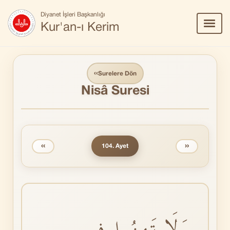
Diyanet İşleri Başkanlığı
Menü
Kur'an-ı Kerim
Aç/Ka
‹‹
Surelere Dön
Nisâ Suresi
‹‹
››
104. Ayet
وَلَا تَهِنُوا فِى