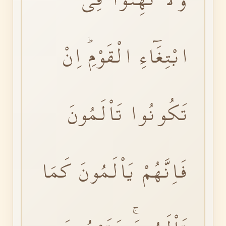
ابْتِغَٓاءِ الْقَوْمِۜ اِنْ
تَكُونُوا تَاْلَمُونَ
فَاِنَّهُمْ يَاْلَمُونَ كَمَا