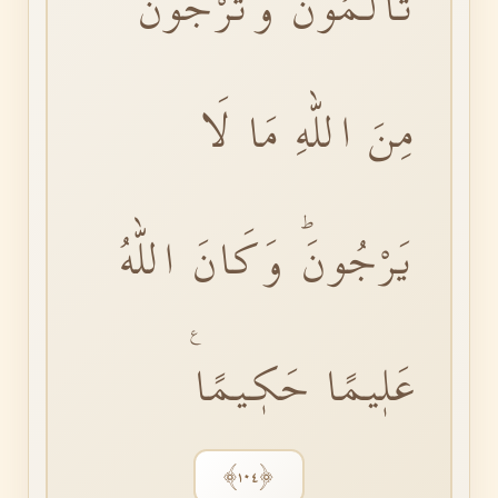
تَاْلَمُونَۚ وَتَرْجُونَ
مِنَ اللّٰهِ مَا لَا
يَرْجُونَۜ وَكَانَ اللّٰهُ
عَلٖيمًا حَكٖيمًا۟
﴿١٠٤﴾