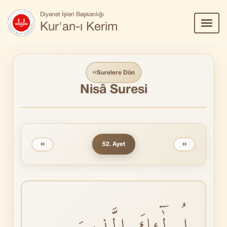
Diyanet İşleri Başkanlığı
Menü
Kur'an-ı Kerim
Aç/Ka
‹‹
Surelere Dön
Nisâ Suresi
‹‹
››
52. Ayet
اُو۬لٰٓئِكَ الَّذٖينَ