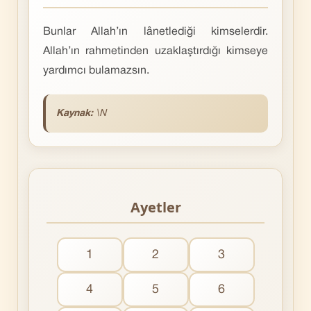
Bunlar Allah’ın lânetlediği kimselerdir.
Allah’ın rahmetinden uzaklaştırdığı kimseye
yardımcı bulamazsın.
Kaynak:
\N
Ayetler
1
2
3
4
5
6