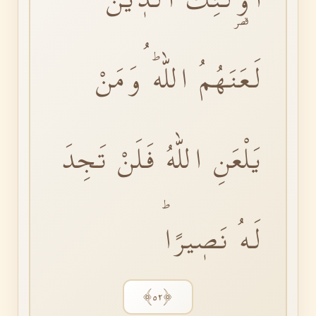
لَعَنَهُمُ اللّٰهُۜ وَمَنْ
يَلْعَنِ اللّٰهُ فَلَنْ تَجِدَ
لَهُ نَصٖيرًاۜ
﴿٥٢﴾