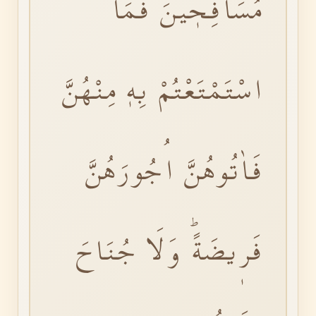
مُسَافِحٖينَۜ فَمَا
اسْتَمْتَعْتُمْ بِهٖ مِنْهُنَّ
فَاٰتُوهُنَّ اُجُورَهُنَّ
فَرٖيضَةًۜ وَلَا جُنَاحَ