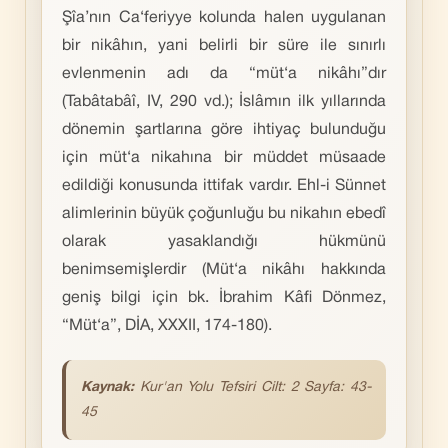
Şîa’nın Ca‘feriyye kolunda halen uygulanan
bir nikâhın, yani belirli bir süre ile sınırlı
evlenmenin adı da “müt‘a nikâhı”dır
(Tabâtabâî, IV, 290 vd.); İslâmın ilk yıllarında
dönemin şartlarına göre ihtiyaç bulunduğu
için müt‘a nikahına bir müddet müsaade
edildiği konusunda ittifak vardır. Ehl-i Sünnet
alimlerinin büyük çoğunluğu bu nikahın ebedî
olarak yasaklandığı hükmünü
benimsemişlerdir (Müt‘a nikâhı hakkında
geniş bilgi için bk. İbrahim Kâfi Dönmez,
“Müt‘a”, DİA, XXXII, 174-180).
Kaynak:
Kur'an Yolu Tefsiri Cilt: 2 Sayfa: 43-
45