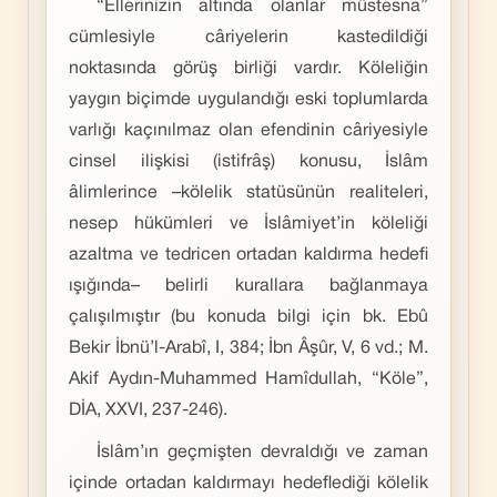
“Ellerinizin altında olanlar müstesna”
cümlesiyle câriyelerin kastedildiği
noktasında görüş birliği vardır. Köleliğin
yaygın biçimde uygulandığı eski toplumlarda
varlığı kaçınılmaz olan efendinin câriyesiyle
cinsel ilişkisi (istifrâş) konusu, İslâm
âlimlerince –kölelik statüsünün realiteleri,
nesep hükümleri ve İslâmiyet’in köleliği
azaltma ve tedricen ortadan kaldırma hedefi
ışığında– belirli kurallara bağlanmaya
çalışılmıştır (bu konuda bilgi için bk. Ebû
Bekir İbnü’l-Arabî, I, 384; İbn Âşûr, V, 6 vd.; M.
Akif Aydın-Muhammed Hamîdullah, “Köle”,
DİA, XXVI, 237-246).
İslâm’ın geçmişten devraldığı ve zaman
içinde ortadan kaldırmayı hedeflediği kölelik