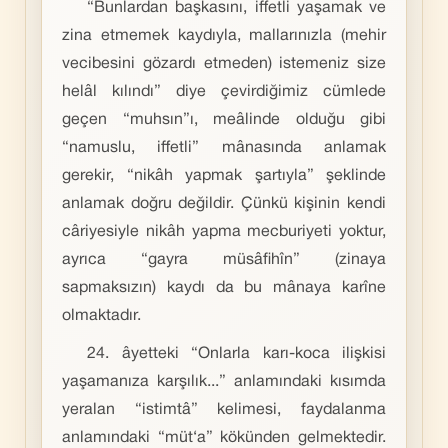
“Bunlardan başkasını, iffetli yaşamak ve
zina etmemek kaydıyla, mallarınızla (mehir
vecibesini gözardı etmeden) istemeniz size
helâl kılındı” diye çevirdiğimiz cümlede
geçen “muhsın”ı, meâlinde olduğu gibi
“namuslu, iffetli” mânasında anlamak
gerekir, “nikâh yapmak şartıyla” şeklinde
anlamak doğru değildir. Çünkü kişinin kendi
câriyesiyle nikâh yapma mecburiyeti yoktur,
ayrıca “gayra müsâfihîn” (zinaya
sapmaksızın) kaydı da bu mânaya karîne
olmaktadır.
24. âyetteki “Onlarla karı-koca ilişkisi
yaşamanıza karşılık...” anlamındaki kısımda
yeralan “istimtâ” kelimesi, faydalanma
anlamındaki “müt‘a” kökünden gelmektedir.