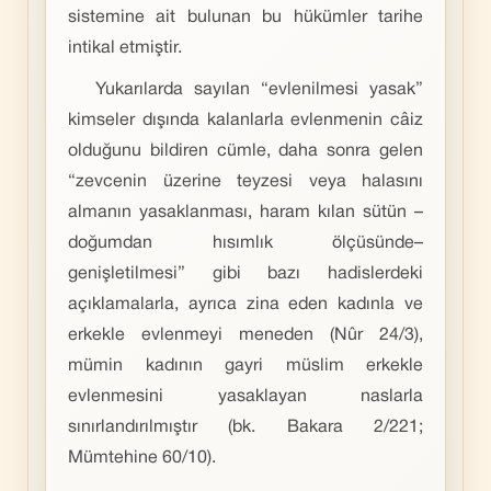
sistemine ait bulunan bu hükümler tarihe
intikal etmiştir.
Yukarılarda sayılan “evlenilmesi yasak”
kimseler dışında kalanlarla evlenmenin câiz
olduğunu bildiren cümle, daha sonra gelen
“zevcenin üzerine teyzesi veya halasını
almanın yasaklanması, haram kılan sütün –
doğumdan hısımlık ölçüsünde–
genişletilmesi” gibi bazı hadislerdeki
açıklamalarla, ayrıca zina eden kadınla ve
erkekle evlenmeyi meneden (Nûr 24/3),
mümin kadının gayri müslim erkekle
evlenmesini yasaklayan naslarla
sınırlandırılmıştır (bk. Bakara 2/221;
Mümtehine 60/10).