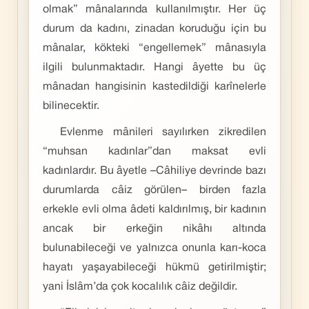
olmak” mânalarında kullanılmıştır. Her üç
durum da kadını, zinadan koruduğu için bu
mânalar, kökteki “engellemek” mânasıyla
ilgili bulunmaktadır. Hangi âyette bu üç
mânadan hangisinin kastedildiği karînelerle
bilinecektir.
Evlenme mânileri sayılırken zikredilen
“muhsan kadınlar”dan maksat evli
kadınlardır. Bu âyetle –Câhiliye devrinde bazı
durumlarda câiz görülen– birden fazla
erkekle evli olma âdeti kaldırılmış, bir kadının
ancak bir erkeğin nikâhı altında
bulunabileceği ve yalnızca onunla karı-koca
hayatı yaşayabileceği hükmü getirilmiştir;
yani İslâm’da çok kocalılık câiz değildir.