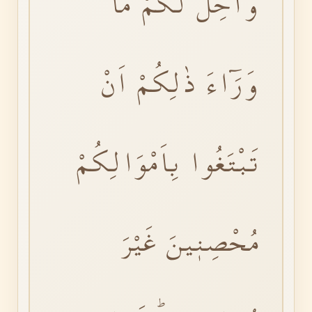
وَاُحِلَّ لَكُمْ مَا
وَرَٓاءَ ذٰلِكُمْ اَنْ
تَبْتَغُوا بِاَمْوَالِكُمْ
مُحْصِنٖينَ غَيْرَ