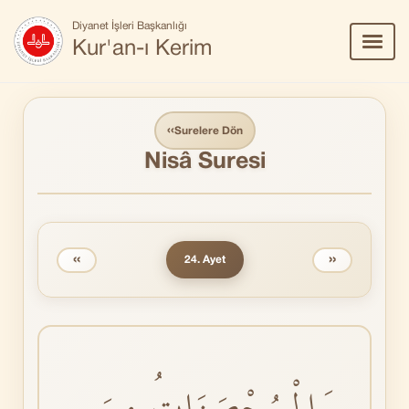
Diyanet İşleri Başkanlığı
Menü
Kur'an-ı Kerim
Aç/Ka
‹‹
Surelere Dön
Nisâ Suresi
‹‹
››
24. Ayet
وَالْمُحْصَنَاتُ مِنَ