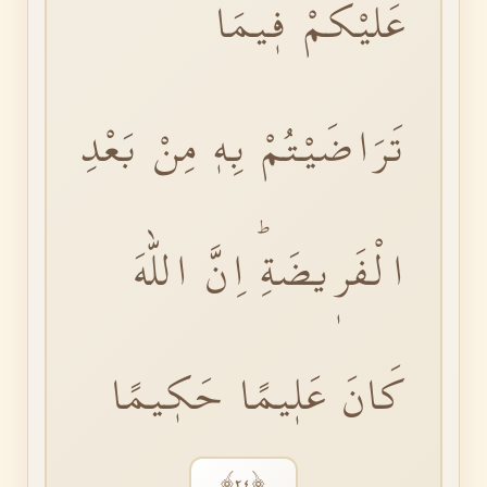
عَلَيْكُمْ فٖيمَا
تَرَاضَيْتُمْ بِهٖ مِنْ بَعْدِ
الْفَرٖيضَةِۜ اِنَّ اللّٰهَ
كَانَ عَلٖيمًا حَكٖيمًا
﴿٢٤﴾