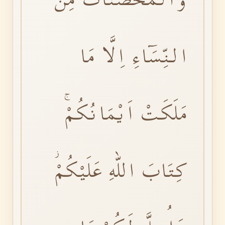
النِّسَٓاءِ اِلَّا مَا
مَلَكَتْ اَيْمَانُكُمْۚ
كِتَابَ اللّٰهِ عَلَيْكُمْؗ