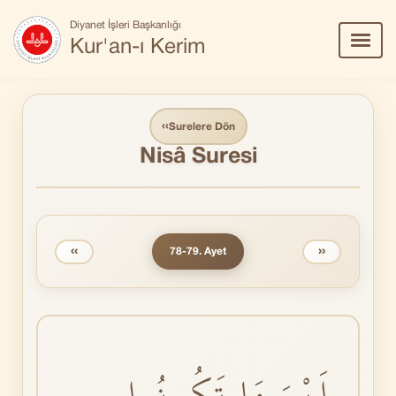
Diyanet İşleri Başkanlığı
Menü
Kur'an-ı Kerim
Aç/Ka
‹‹
Surelere Dön
Nisâ Suresi
‹‹
››
78-79. Ayet
اَيْنَ مَا تَكُونُوا