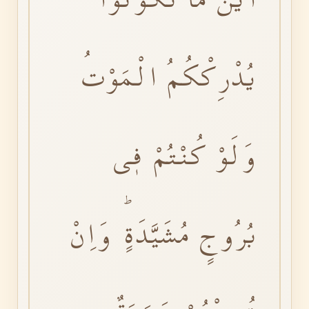
يُدْرِكْكُمُ الْمَوْتُ
وَلَوْ كُنْتُمْ فٖى
بُرُوجٍ مُشَيَّدَةٍۜ وَاِنْ