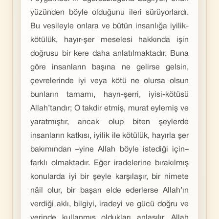
yüzünden böyle olduğunu ileri sürüyorlardı.
Bu vesileyle onlara ve bütün insanlığa iyilik-
kötülük, hayır-şer meselesi hakkında işin
doğrusu bir kere daha anlatılmaktadır. Buna
göre insanların başına ne gelirse gelsin,
çevrelerinde iyi veya kötü ne olursa olsun
bunların tamamı, hayrı-şerri, iyisi-kötüsü
Allah’tandır; O takdir etmiş, murat eylemiş ve
yaratmıştır, ancak olup biten şeylerde
insanların katkısı, iyilik ile kötülük, hayırla şer
bakımından –yine Allah böyle istediği için–
farklı olmaktadır. Eğer iradelerine bırakılmış
konularda iyi bir şeyle karşılaşır, bir nimete
nâil olur, bir başarı elde ederlerse Allah’ın
verdiği aklı, bilgiyi, iradeyi ve gücü doğru ve
yerinde kullanmış oldukları anlaşılır. Allah