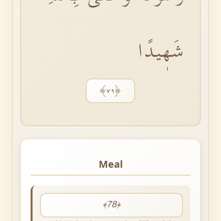
شَهٖيدًا
﴿٧٩﴾
Meal
﴾78﴿