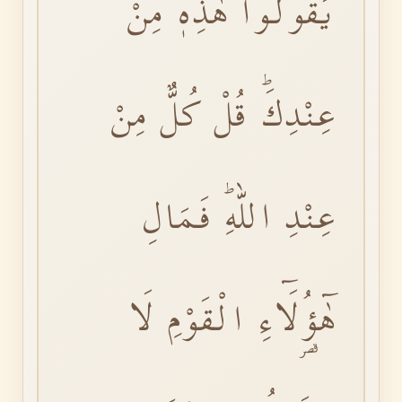
يَقُولُوا هٰذِهٖ مِنْ
عِنْدِكَۜ قُلْ كُلٌّ مِنْ
عِنْدِ اللّٰهِۜ فَمَالِ
هٰٓؤُ۬لَٓاءِ الْقَوْمِ لَا