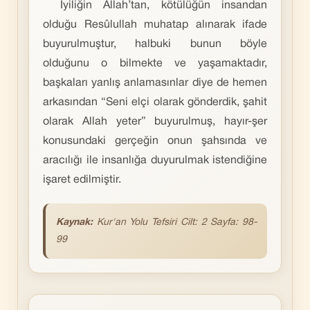
İyiliğin Allah’tan, kötülüğün insandan
olduğu Resûlullah muhatap alınarak ifade
buyurulmuştur, halbuki bunun böyle
olduğunu o bilmekte ve yaşamaktadır,
başkaları yanlış anlamasınlar diye de hemen
arkasından “Seni elçi olarak gönderdik, şahit
olarak Allah yeter” buyurulmuş, hayır-şer
konusundaki gerçeğin onun şahsında ve
aracılığı ile insanlığa duyurulmak istendiğine
işaret edilmiştir.
Kaynak:
Kur'an Yolu Tefsiri Cilt: 2 Sayfa: 98-
99