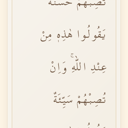
تُصِبْهُمْ حَسَنَةٌ
يَقُولُوا هٰذِهٖ مِنْ
عِنْدِ اللّٰهِۚ وَاِنْ
تُصِبْهُمْ سَيِّئَةٌ