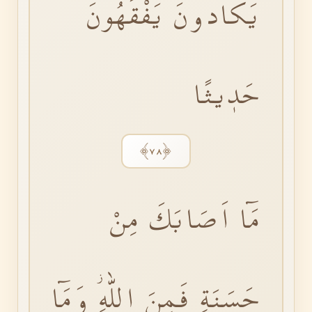
يَكَادُونَ يَفْقَهُونَ
حَدٖيثًا
﴿٧٨﴾
مَٓا اَصَابَكَ مِنْ
حَسَنَةٍ فَمِنَ اللّٰهِؗ وَمَٓا