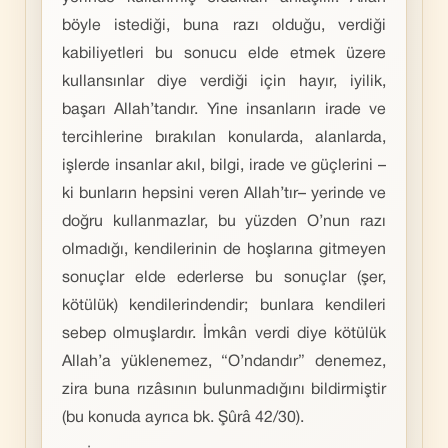
böyle istediği, buna razı olduğu, verdiği
kabiliyetleri bu sonucu elde etmek üzere
kullansınlar diye verdiği için hayır, iyilik,
başarı Allah’tandır. Yine insanların irade ve
tercihlerine bırakılan konularda, alanlarda,
işlerde insanlar akıl, bilgi, irade ve güçlerini –
ki bunların hepsini veren Allah’tır– yerinde ve
doğru kullanmazlar, bu yüzden O’nun razı
olmadığı, kendilerinin de hoşlarına gitmeyen
sonuçlar elde ederlerse bu sonuçlar (şer,
kötülük) kendilerindendir; bunlara kendileri
sebep olmuşlardır. İmkân verdi diye kötülük
Allah’a yüklenemez, “O’ndandır” denemez,
zira buna rızâsının bulunmadığını bildirmiştir
(bu konuda ayrıca bk. Şûrâ 42/30).