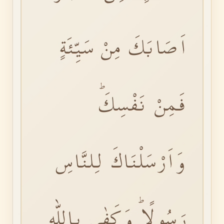
اَصَابَكَ مِنْ سَيِّئَةٍ
فَمِنْ نَفْسِكَۜ
وَاَرْسَلْنَاكَ لِلنَّاسِ
رَسُولًاۜ وَكَفٰى بِاللّٰهِ