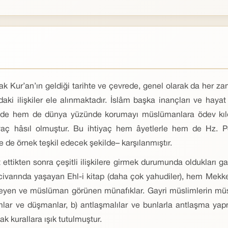
ak Kur’an’ın geldiği tarihte ve çevrede, genel olarak da her za
 ilişkiler ele alınmaktadır. İslâm başka inançları ve hayat 
inde hem de dünya yüzünde korumayı müslümanlara ödev kıldığ
yaç hâsıl olmuştur. Bu ihtiyaç hem âyetlerle hem de Hz. Pe
ne de örnek teşkil edecek şekilde– karşılanmıştır.
tikten sonra çeşitli ilişkilere girmek durumunda oldukları ga
civarında yaşayan Ehl-i kitap (daha çok yahudiler), hem Mek
zleyen ve müslüman görünen münafıklar. Gayri müslimlerin müslü
lar ve düşmanlar, b) antlaşmalılar ve bunlarla antlaşma yapmı
ak kurallara ışık tutulmuştur.