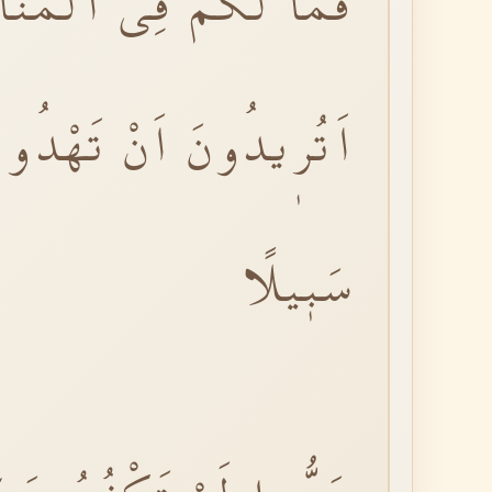
فَمَا لَكُمْ فِى الْمُنَافِ
اَتُرٖيدُونَ اَنْ تَهْدُوا م
سَبٖيلًا