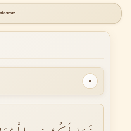
nlarımız
››