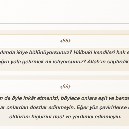
﴾88﴿
kında ikiye bölünüyorsunuz? Hâlbuki kendileri hak etti
 doğru yola getirmek mi istiyorsunuz? Allah’ın saptırdı
﴾89﴿
in de öyle inkâr etmenizi, böylece onlara eşit ve benze
ar onlardan dostlar edinmeyin. Eğer yüz çevirirlerse
öldürün; hiçbirini dost ve yardımcı edinmeyin.