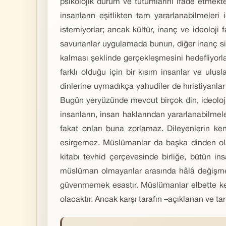
psikolojik durum ve tutumlarını ifade etmekt
insanların eşitlikten tam yararlanabilmeleri
istemiyorlar; ancak kültür, inanç ve ideoloji 
savunanlar uygulamada bunun, diğer inanç sist
kalması şeklinde gerçekleşmesini hedefliyorla
farklı olduğu için bir kısım insanlar ve ulusl
dinlerine uymadıkça yahudiler de hıristiyanl
Bugün yeryüzünde mevcut birçok din, ideoloji 
insanların, insan haklarından yararlanabilmel
fakat onları buna zorlamaz. Dileyenlerin ken
esirgemez. Müslümanlar da başka dinden ola
kitabı tevhid çerçevesinde birliğe, bütün i
müslüman olmayanlar arasında hâlâ değişmed
güvenmemek esastır. Müslümanlar elbette kend
olacaktır. Ancak karşı tarafın –açıklanan ve 