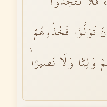
 فَلَا تَتَّخِذُوا
نْ تَوَلَّوْا فَخُذُوهُمْ
ْ وَلِيًّا وَلَا نَصٖيرًاۙ