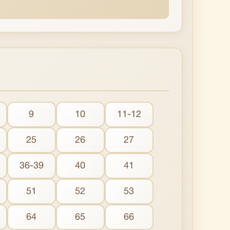
9
10
11-12
25
26
27
36-39
40
41
51
52
53
64
65
66