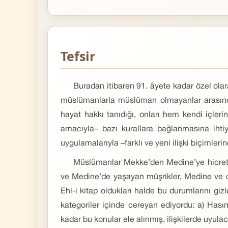
Tefsir
Buradan itibaren 91. âyete kadar özel olar
müslümanlarla müslüman olmayanlar arasındaki
hayat hakkı tanıdığı, onları hem kendi içler
amacıyla– bazı kurallara bağlanmasına ihti
uygulamalarıyla –farklı ve yeni ilişki biçimleri
Müslümanlar Mekke’den Medine’ye hicret et
ve Medine’de yaşayan müşrikler, Medine ve 
Ehl-i kitap oldukları halde bu durumlarını gi
kategoriler içinde cereyan ediyordu: a) Hasım
kadar bu konular ele alınmış, ilişkilerde uyulac