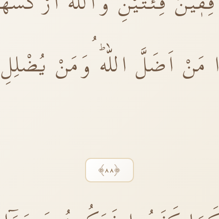
قٖينَ فِئَتَيْنِ وَاللّٰهُ اَرْكَسَهُ
َنْ اَضَلَّ اللّٰهُۜ وَمَنْ يُضْلِلِ ال
﴿٨٨﴾