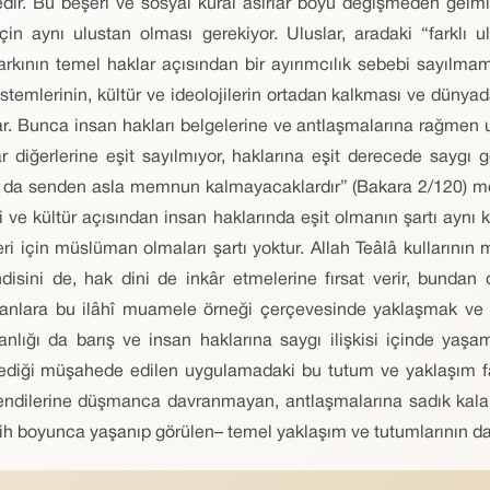
edir. Bu beşerî ve sosyal kural asırlar boyu değişmeden gel
 için aynı ulustan olması gerekiyor. Uluslar, aradaki “fark
farkının temel haklar açısından bir ayırımcılık sebebi sayılma
emlerinin, kültür ve ideolojilerin ortadan kalkması ve dünyada
r. Bunca insan hakları belgelerine ve antlaşmalarına rağmen uyg
ar diğerlerine eşit sayılmıyor, haklarına eşit derecede saygı 
ar da senden asla memnun kalmayacaklardır” (Bakara 2/120) me
ve kültür açısından insan haklarında eşit olmanın şartı aynı 
eri için müslüman olmaları şartı yoktur. Allah Teâlâ kullarının
disini de, hak dini de inkâr etmelerine fırsat verir, bundan
nlara bu ilâhî muamele örneği çerçevesinde yaklaşmak ve d
nsanlığı da barış ve insan haklarına saygı ilişkisi içinde 
iği müşahede edilen uygulamadaki bu tutum ve yaklaşım fark
ilerine düşmanca davranmayan, antlaşmalarına sadık kalan ga
tarih boyunca yaşanıp görülen– temel yaklaşım ve tutumlarının