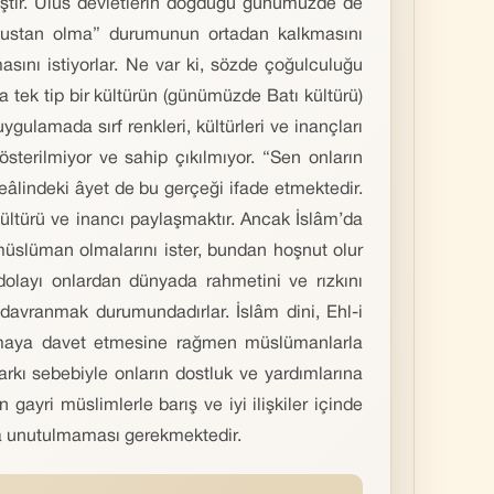
miştir. Ulus devletlerin doğduğu günümüzde de
lı ulustan olma” durumunun ortadan kalkmasını
masını istiyorlar. Ne var ki, sözde çoğulculuğu
 tek tip bir kültürün (günümüzde Batı kültürü)
ulamada sırf renkleri, kültürleri ve inançları
gösterilmiyor ve sahip çıkılmıyor. “Sen onların
âlindeki âyet de bu gerçeği ifade etmektedir.
kültürü ve inancı paylaşmaktır. Ancak İslâm’da
 müslüman olmalarını ister, bundan hoşnut olur
 dolayı onlardan dünyada rahmetini ve rızkını
avranmak durumundadırlar. İslâm dini, Ehl-i
yaşamaya davet etmesine rağmen müslümanlarla
ı sebebiyle onların dostluk ve yardımlarına
yri müslimlerle barış ve iyi ilişkiler içinde
 da unutulmaması gerekmektedir.