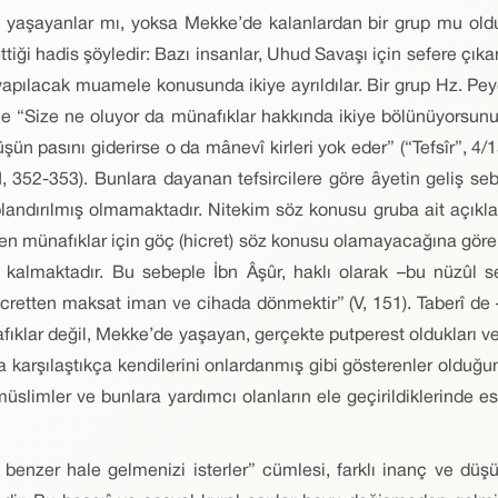
 yaşayanlar mı, yoksa Mekke’de kalanlardan bir grup mu olduğ
ettiği hadis şöyledir: Bazı insanlar, Uhud Savaşı için sefere çı
apılacak muamele konusunda ikiye ayrıldılar. Bir grup Hz. Peyg
rine “Size ne oluyor da münafıklar hakkında ikiye bölünüyorsu
ün pasını giderirse o da mânevî kirleri yok eder” (“Tefsîr”, 4/15
, II, 352-353). Bunlara dayanan tefsircilere göre âyetin geliş s
andırılmış olmamaktadır. Nitekim söz konusu gruba ait açıklam
nen münafıklar için göç (hicret) söz konusu olamayacağına göre 
 kalmaktadır. Bu sebeple İbn Âşûr, haklı olarak –bu nüzûl se
cretten maksat iman ve cihada dönmektir” (V, 151). Taberî de
klar değil, Mekke’de yaşayan, gerçekte putperest oldukları ve
rşılaştıkça kendilerini onlardanmış gibi gösterenler olduğunu z
imler ve bunlara yardımcı olanların ele geçirildiklerinde esi
e benzer hale gelmenizi isterler” cümlesi, farklı inanç ve düşü