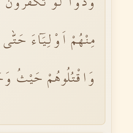
وَدُّوا لَوْ تَكْفُرُونَ ك
مِنْهُمْ اَوْلِيَٓاءَ حَتّٰى
وَاقْتُلُوهُمْ حَيْثُ وَجَد