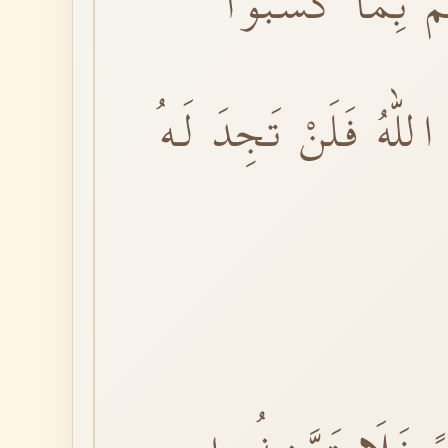
مْ بِمَا كَسَبُواۜ
لّٰهُ فَلَنْ تَجِدَ لَهُ