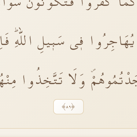
َمَا كَفَرُوا فَتَكُونُونَ سَوَٓاءً
 يُهَاجِرُوا فٖى سَبٖيلِ اللّٰهِۜ فَاِ
ْتُمُوهُمْۖ وَلَا تَتَّخِذُوا مِنْهُم
﴿٨٩﴾