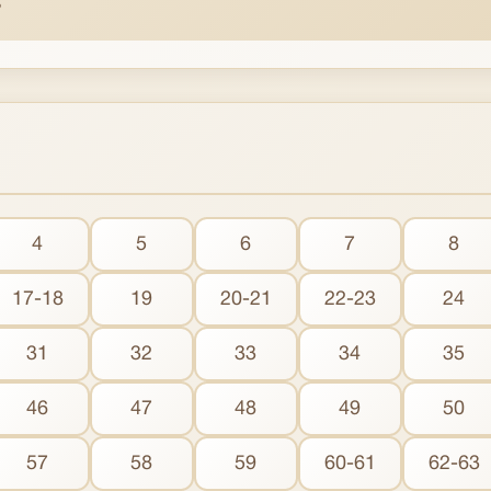
4
5
6
7
8
17-18
19
20-21
22-23
24
31
32
33
34
35
46
47
48
49
50
57
58
59
60-61
62-63