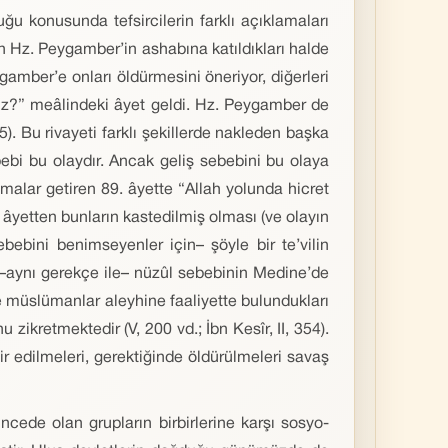
u konusunda tefsircilerin farklı açıklamaları
kan Hz. Peygamber’in ashabına katıldıkları halde
amber’e onları öldürmesini öneriyor, diğerleri
nuz?” meâlindeki âyet geldi. Hz. Peygamber de
). Bu rivayeti farklı şekillerde nakleden başka
ebebi bu olaydır. Ancak geliş sebebini bu olaya
alar getiren 89. âyette “Allah yolunda hicret
âyetten bunların kastedilmiş olması (ve olayın
bebini benimseyenler için– şöyle bir te’vilin
 –aynı gerekçe ile– nüzûl sebebinin Medine’de
 müslümanlar aleyhine faaliyette bulundukları
ikretmektedir (V, 200 vd.; İbn Kesîr, II, 354).
r edilmeleri, gerektiğinde öldürülmeleri savaş
ncede olan grupların birbirlerine karşı sosyo-