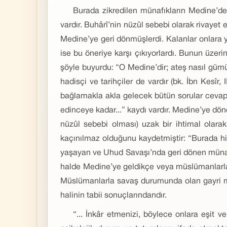
Burada zikredilen münafıkların Medine’de
vardır. Buhârî’nin nüzûl sebebi olarak rivayet 
Medine’ye geri dönmüşlerdi. Kalanlar onlara y
ise bu öneriye karşı çıkıyorlardı. Bunun üze
şöyle buyurdu: “O Medine’dir; ateş nasıl gümüş
hadisçi ve tarihçiler de vardır (bk. İbn Kesîr
bağlamakla akla gelecek bütün sorular cevapl
edinceye kadar...” kaydı vardır. Medine’ye dö
nüzûl sebebi olması) uzak bir ihtimal olarak
kaçınılmaz olduğunu kaydetmiştir: “Burada hi
yaşayan ve Uhud Savaşı’nda geri dönen münafı
halde Medine’ye geldikçe veya müslümanlarla ka
Müslümanlarla savaş durumunda olan gayri müsl
halinin tabii sonuçlarındandır.
“... İnkâr etmenizi, böylece onlara eşit v