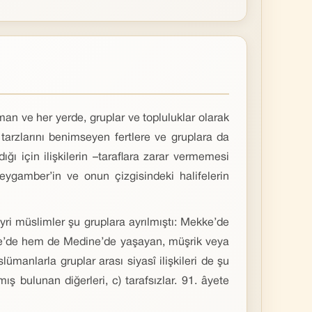
man ve her yerde, gruplar ve topluluklar olarak
tarzlarını benimseyen fertlere ve gruplara da
ı için ilişkilerin –taraflara zarar vermemesi
ygamber’in ve onun çizgisindeki halifelerin
yri müslimler şu gruplara ayrılmıştı: Mekke’de
ke’de hem de Medine’de yaşayan, müşrik veya
manlarla gruplar arası siyasî ilişkileri de şu
ş bulunan diğerleri, c) tarafsızlar. 91. âyete