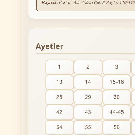
Kaynak:
Kur'an Yolu Tefsiri Cilt: 2 Sayfa: 110-112
Ayetler
1
2
3
13
14
15-16
28
29
30
42
43
44-45
54
55
56