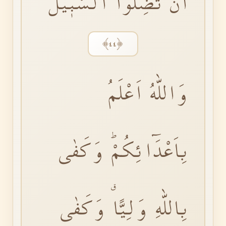
اَنْ تَضِلُّوا السَّبٖيلَۜ
﴿٤٤﴾
وَاللّٰهُ اَعْلَمُ
بِاَعْدَٓائِكُمْۜ وَكَفٰى
بِاللّٰهِ وَلِيًّاۗ وَكَفٰى