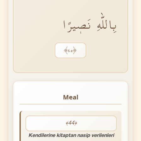
بِاللّٰهِ نَصٖيرًا
﴿٤٥﴾
Meal
﴾44﴿
Kendilerine kitaptan nasip verilenleri