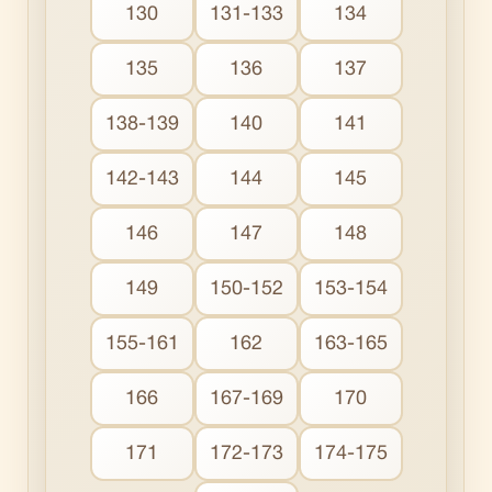
130
131-133
134
135
136
137
138-139
140
141
142-143
144
145
146
147
148
149
150-152
153-154
155-161
162
163-165
166
167-169
170
171
172-173
174-175