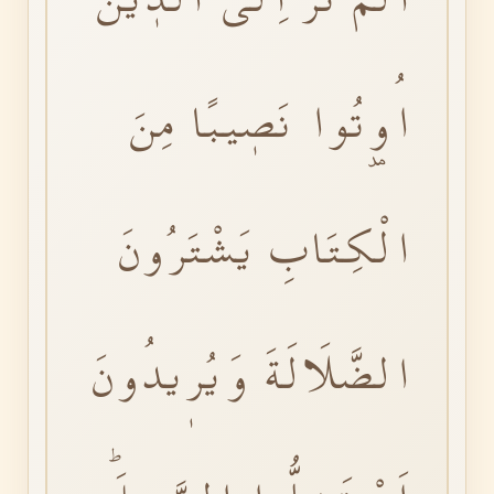
اُو۫تُوا نَصٖيبًا مِنَ
الْكِتَابِ يَشْتَرُونَ
الضَّلَالَةَ وَيُرٖيدُونَ