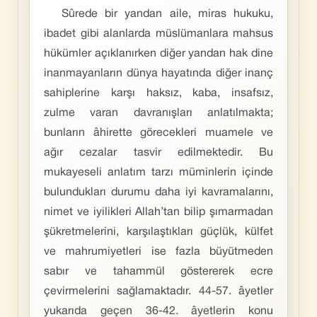
Sûrede bir yandan aile, miras hukuku,
ibadet gibi alanlarda müslümanlara mahsus
hükümler açıklanırken diğer yandan hak dine
inanmayanların dünya hayatında diğer inanç
sahiplerine karşı haksız, kaba, insafsız,
zulme varan davranışları anlatılmakta;
bunların âhirette görecekleri muamele ve
ağır cezalar tasvir edilmektedir. Bu
mukayeseli anlatım tarzı müminlerin içinde
bulundukları durumu daha iyi kavramalarını,
nimet ve iyilikleri Allah’tan bilip şımarmadan
şükretmelerini, karşılaştıkları güçlük, külfet
ve mahrumiyetleri ise fazla büyütmeden
sabır ve tahammül göstererek ecre
çevirmelerini sağlamaktadır. 44-57. âyetler
yukarıda geçen 36-42. âyetlerin konu