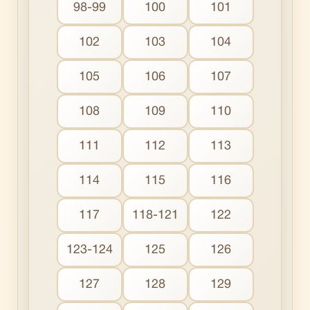
98-99
100
101
102
103
104
105
106
107
108
109
110
111
112
113
114
115
116
117
118-121
122
123-124
125
126
127
128
129