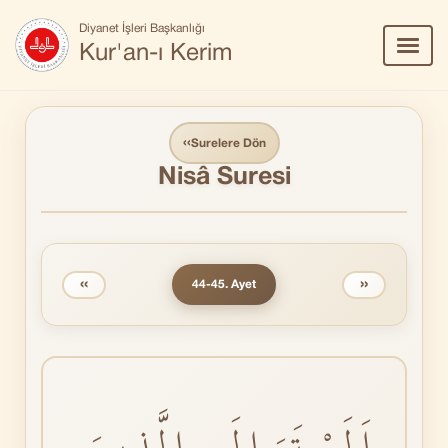
Diyanet İşleri Başkanlığı
Menü
Kur'an-ı Kerim
Aç/Ka
‹‹
Surelere Dön
Nisâ Suresi
‹‹
››
44-45. Ayet
اَلَمْ تَرَ اِلَى الَّذٖينَ