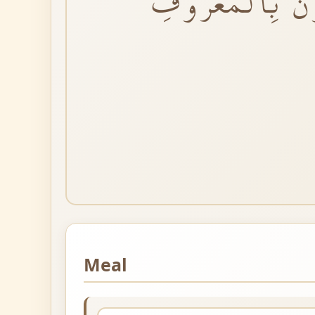
ُونَ بِالْمَعْرُوفِ
Meal