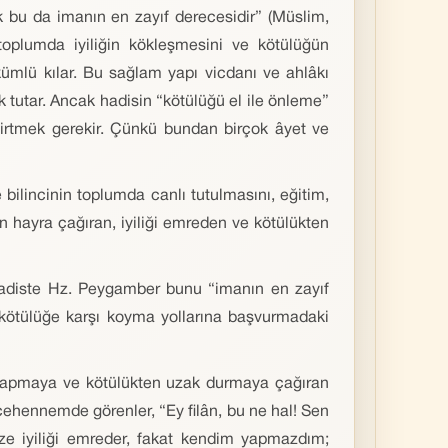
k bu da imanın en zayıf derecesidir” (Müslim,
toplumda iyiliğin kökleşmesini ve kötülüğün
ümlü kılar. Bu sağlam yapı vicdanı ve ahlâkı
tutar. Ancak hadisin “kötülüğü el ile önleme”
elirtmek gerekir. Çünkü bundan birçok âyet ve
bilincinin toplumda canlı tutulmasını, eğitim,
en hayra çağıran, iyiliği emreden ve kötülükten
hadiste Hz. Peygamber bunu “imanın en zayıf
 kötülüğe karşı koyma yollarına başvurmadaki
lik yapmaya ve kötülükten uzak durmaya çağıran
ni cehennemde görenler, “Ey filân, bu ne hal! Sen
ze iyiliği emreder, fakat kendim yapmazdım;