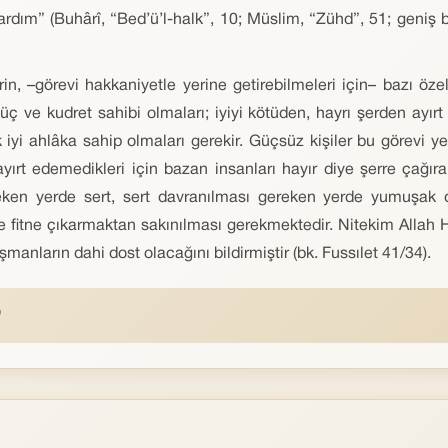
dım” (Buhârî, “Bed’ü’l-halk”, 10; Müslim, “Zühd”, 51; geniş bil
n, –görevi hakkaniyetle yerine getirebilmeleri için– bazı özel
ç ve kudret sahibi olmaları; iyiyi kötüden, hayrı şerden ayır
iyi ahlâka sahip olmaları gerekir. Güçsüz kişiler bu görevi ye
ayırt edemedikleri için bazan insanları hayır diye şerre çağırabi
ken yerde sert, sert davranılması gereken yerde yumuşak dav
ve fitne çıkarmaktan sakınılması gerekmektedir. Nitekim Allah
anların dahi dost olacağını bildirmiştir (bk. Fussılet 41/34).