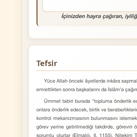
İçinizden hayra çağıran, iyil
Tefsir
Yüce Allah önceki âyetlerde inkâra sapmala
emrettikten sonra başkalarını da İslâm’a çağı
Ümmet tabiri burada “topluma önderlik ed
onlara önderlik edecek, birlik ve beraberlikler
kontrol mekanizmasının bulunmasını istemekte
görev yerine getirilmediği takdirde, görevi
sorumlu olurlar (Elmalılı, II, 1155). Niteki