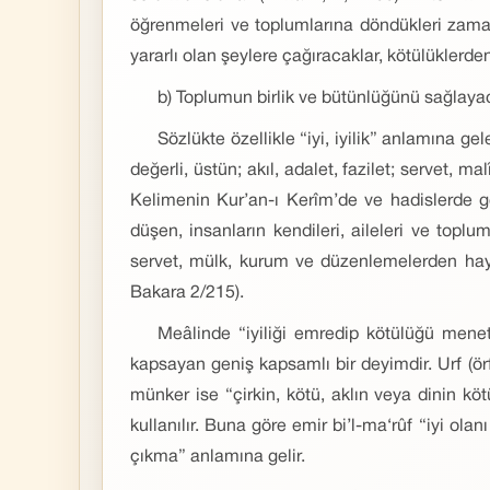
öğrenmeleri ve toplumlarına döndükleri zaman o
yararlı olan şeylere çağıracaklar, kötülüklerden
b) Toplumun birlik ve bütünlüğünü sağlaya
Sözlükte özellikle “iyi, iyilik” anlamına ge
değerli, üstün; akıl, adalet, fazilet; servet, m
Kelimenin Kur’an-ı Kerîm’de ve hadislerde ger
düşen, insanların kendileri, aileleri ve topl
servet, mülk, kurum ve düzenlemelerden hayır
Bakara 2/215).
Meâlinde “iyiliği emredip kötülüğü menet
kapsayan geniş kapsamlı bir deyimdir. Urf (örf
münker ise “çirkin, kötü, aklın veya dinin kö
kullanılır. Buna göre emir bi’l-ma‘rûf “iyi ol
çıkma” anlamına gelir.