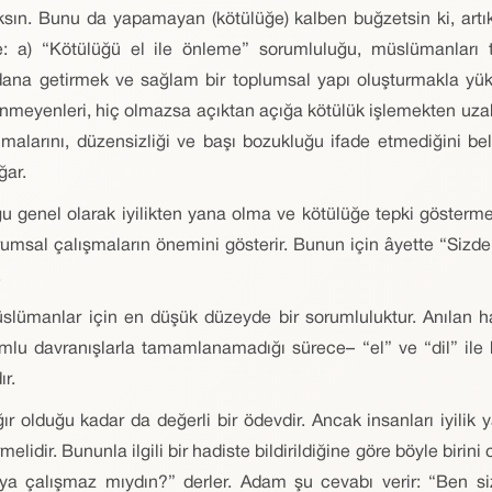
ksın. Bunu da yapamayan (kötülüğe) kalben buğzetsin ki, artı
re: a) “Kötülüğü el ile önleme” sorumluluğu, müslümanları 
dana getirmek ve sağlam bir toplumsal yapı oluşturmakla yük
nmeyenleri, hiç olmazsa açıktan açığa kötülük işlemekten uzak 
anmalarını, düzensizliği ve başı bozukluğu ifade etmediğini b
ğar.
u genel olarak iyilikten yana olma ve kötülüğe tepki gösterme 
kurumsal çalışmaların önemini gösterir. Bunun için âyette “Sizd
.
lümanlar için en düşük düzeyde bir sorumluluktur. Anılan 
umlu davranışlarla tamamlanamadığı sürece– “el” ve “dil” ile
ır.
ağır olduğu kadar da değerli bir ödevdir. Ancak insanları iyi
rmelidir. Bununla ilgili bir hadiste bildirildiğine göre böyle biri
aya çalışmaz mıydın?” derler. Adam şu cevabı verir: “Ben si