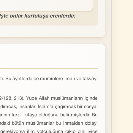
şte onlar kurtuluşa erenlerdir.
ştı. Bu âyetlerde de müminlere iman ve takvâyı
2/128, 213). Yüce Allah müslümanların içinde
ndıracak, insanları İslâm’a çağıracak bir sosyal
ın farz-ı kifâye olduğunu belirtmişlerdir. Bu
ğındaki bütün müslümanlar bu ihmalden dolayı
gerekiyorsa ilim yolculuğuna çıkıp dini iyice