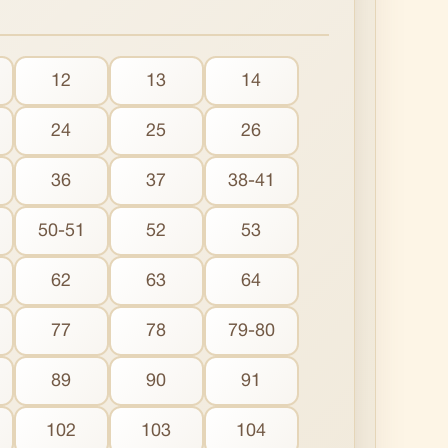
12
13
14
24
25
26
36
37
38-41
50-51
52
53
62
63
64
77
78
79-80
89
90
91
102
103
104