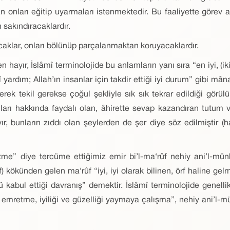
nları eğitip uyarmaları istenmektedir. Bu faaliyette görev ala
 sakındıracaklardır.
caklar, onları bölünüp parçalanmaktan koruyacaklardır.
len hayır, İslâmî terminolojide bu anlamların yanı sıra “en iyi, (i
alî yardım; Allah’ın insanlar için takdir ettiği iyi durum” gibi m
ek tekil gerekse çoğul şekliyle sık sık tekrar edildiği görülür
umları hakkında faydalı olan, âhirette sevap kazandıran tutum
, bunların zıddı olan şeylerden de şer diye söz edilmiştir (ha
me” diye tercüme ettiğimiz emir bi’l-ma‘rûf nehiy ani’l-münk
) kökünden gelen ma‘rûf “iyi, iyi olarak bilinen, örf haline ge
tü kabul ettiği davranış” demektir. İslâmî terminolojide genel
anı emretme, iyiliği ve güzelliği yaymaya çalışma”, nehiy ani’l