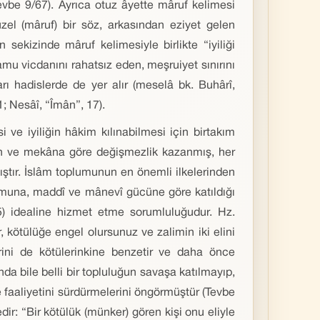
(Tevbe 9/67). Ayrıca otuz âyette mâruf kelimesi
üzel (mâruf) bir söz, arkasından eziyet gelen
sekizinde mâruf kelimesiyle birlikte “iyiliği
amu vicdanını rahatsız eden, meşruiyet sınırını
rı hadislerde de yer alır (meselâ bk. Buhârî,
; Nesâî, “Îmân”, 17).
ve iyiliğin hâkim kılınabilmesi için birtakım
man ve mekâna göre değişmezlik kazanmış, her
ştır. İslâm toplumunun en önemli ilkelerinden
numuna, maddî ve mânevî gücüne göre katıldığı
05) idealine hizmet etme sorumluluğudur. Hz.
 kötülüğe engel olursunuz ve zalimin iki elini
erini de kötülerinkine benzetir ve daha önce
da bile belli bir topluluğun savaşa katılmayıp,
e faaliyetini sürdürmelerini öngörmüştür (Tevbe
r: “Bir kötülük (münker) gören kişi onu eliyle