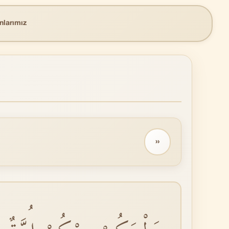
nlarımız
››