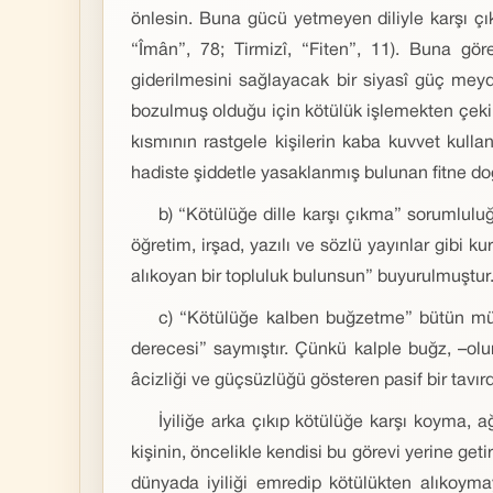
önlesin. Buna gücü yetmeyen diliyle karşı çı
“Îmân”, 78; Tirmizî, “Fiten”, 11). Buna gö
giderilmesini sağlayacak bir siyasî güç mey
bozulmuş olduğu için kötülük işlemekten çeki
kısmının rastgele kişilerin kaba kuvvet kull
hadiste şiddetle yasaklanmış bulunan fitne do
b) “Kötülüğe dille karşı çıkma” sorumluluğ
öğretim, irşad, yazılı ve sözlü yayınlar gibi 
alıkoyan bir topluluk bulunsun” buyurulmuştur
c) “Kötülüğe kalben buğzetme” bütün müs
derecesi” saymıştır. Çünkü kalple buğz, –ol
âcizliği ve güçsüzlüğü gösteren pasif bir tavırd
İyiliğe arka çıkıp kötülüğe karşı koyma, 
kişinin, öncelikle kendisi bu görevi yerine geti
dünyada iyiliği emredip kötülükten alıkoym