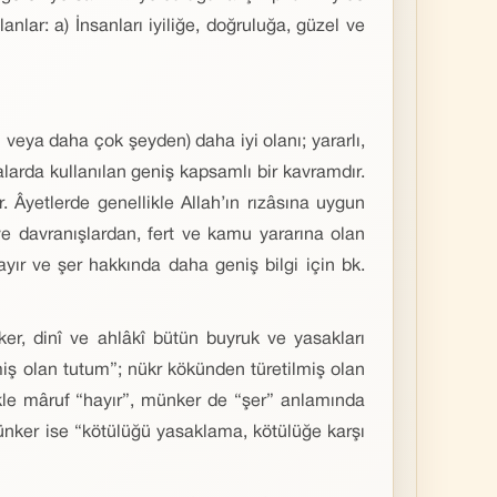
nlar: a) İnsanları iyiliğe, doğruluğa, güzel ve
ki veya daha çok şeyden) daha iyi olanı; yararlı,
ânalarda kullanılan geniş kapsamlı bir kavramdır.
. Âyetlerde genellikle Allah’ın rızâsına uygun
 ve davranışlardan, fert ve kamu yararına olan
yır ve şer hakkında daha geniş bilgi için bk.
er, dinî ve ahlâkî bütün buyruk ve yasakları
lmiş olan tutum”; nükr kökünden türetilmiş olan
likle mâruf “hayır”, münker de “şer” anlamında
-münker ise “kötülüğü yasaklama, kötülüğe karşı