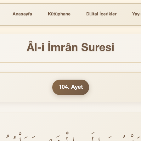
Anasayfa
Kütüphane
Dijital İçerikler
Yayı
Âl-i İmrân Suresi
104. Ayet