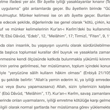
tme ifadesi yer alır. Bir âyette iyiliği yasaklayanlar kınanır 
ve uygulama” gibi anlamlarda geçer. Bu âyetlerin birinde “G
lmuştur. Münker kelimesi ise on altı âyette geçer. Bunların 
edecek şekilde, diğerlerinde ise genel olarak “kötü, çirkin, k
uf ve münker kelimelerinin Kur’an-ı Kerîm’deki bu kullanımla
8; Ebû Dâvûd, “Edeb”, 12, “Melâhim”, 17; Tirmizî, “Fiten”, 9, 11
 olan insanlık, bu yaşayışın uyumlu olarak sürdürülebilmesi 
da başlıca toplumsal kurallar dinî buyruk ve yasaklarla za
nlenmesine kendi ölçüsünde katkıda bulunmakla yükümlü kılınmı
evinin yerine getirilmesi, her müslümanın, toplum içindeki ko
esiyle “yeryüzüne sâlih kulların hâkim olması” (Enbiyâ 21/1
şekilde belirtir: “Allah’a yemin ederim ki, ya iyiliği emreder,
nız veya (bunu yapamazsanız) Allah, sizin iyilerinizin kalpl
er” (Ebû Dâvûd, “Melâhim”, 17). Kur’an-ı Kerîm, savaş zamanların
rinde onları uyarmalarını, iyiliği emretme kötülüğe karşı gelm
lgili olarak normal şartlarda her müslümana görev yüklemektedi