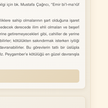
gi için bk. Mustafa Çağrıcı, “Emir bi’l-ma‘rûf
liklere sahip olmalarının şart olduğuna işaret
t edecek derecede ilim ehli olmaları ve beşerî
rine getiremeyecekleri gibi, cahiller de yerine
lirler; kötülükten sakındırmak isterken iyiliği
ranabilirler. Bu görevlerin tatlı bir üslûpla
 Hz. Peygamber’e kötülüğü en güzel davranışla