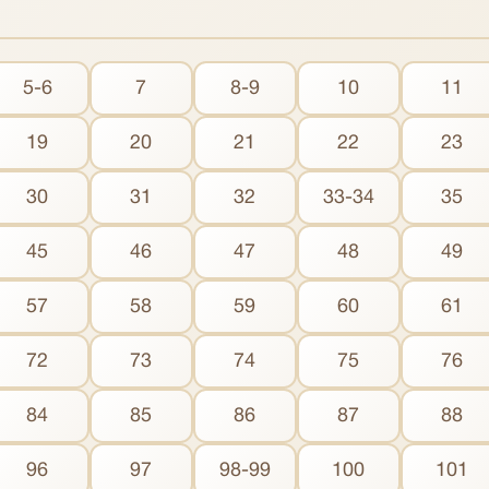
5-6
7
8-9
10
11
19
20
21
22
23
30
31
32
33-34
35
45
46
47
48
49
57
58
59
60
61
72
73
74
75
76
84
85
86
87
88
96
97
98-99
100
101