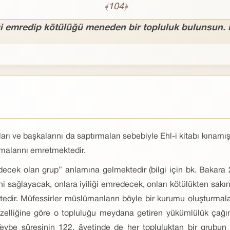
﴾104﴿
iği emredip kötülüğü meneden bir topluluk bulunsun. İ
rı ve başkalarını da saptırmaları sebebiyle Ehl-i kitabı kınamı
rmalarını emretmektedir.
ecek olan grup” anlamına gelmektedir (bilgi için bk. Bakara 
ini sağlayacak, onlara iyiliği emredecek, onları kötülükten sakı
dir. Müfessirler müslümanların böyle bir kurumu oluşturmaların
n özelliğine göre o topluluğu meydana getiren yükümlülük ça
m Tevbe sûresinin 122. âyetinde de her topluluktan bir grubun 