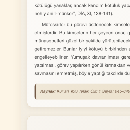
kötülüğü yasaklar, ancak kendim kötülük yapar
nehiy ani’l-münker”, DİA, XI, 138-141).
Müfessirler bu görevi üstlenecek kimseleri
etmişlerdir. Bu kimselerin her şeyden önce gü
münasebetleri güzel bir şekilde yürütebilecek 
getiremezler. Bunlar iyiyi kötüyü birbirinden 
engelleyebilirler. Yumuşak davranılması gere
yapılması, görev yapılırken gönül kırmaktan 
savmasını emretmiş, böyle yaptığı takdirde düşm
Kaynak:
Kur'an Yolu Tefsiri Cilt: 1 Sayfa: 645-649