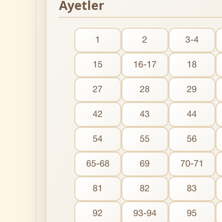
Ayetler
1
2
3-4
15
16-17
18
27
28
29
42
43
44
54
55
56
65-68
69
70-71
81
82
83
92
93-94
95