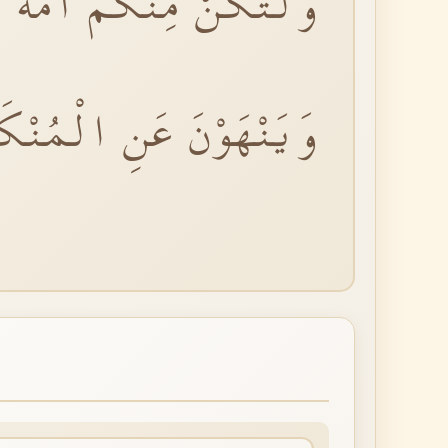
وَلْتَكُنْ مِنْكُمْ اُمَّةٌ
وَيَنْهَوْنَ عَنِ الْمُنْكَر