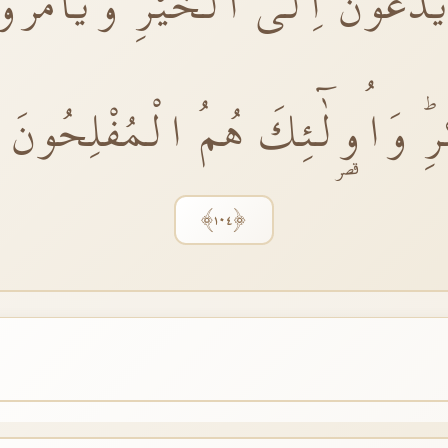
 يَدْعُونَ اِلَى الْخَيْرِ وَيَاْمُر
ِۜ وَاُو۬لٰٓئِكَ هُمُ الْمُفْلِحُونَ
﴿١٠٤﴾