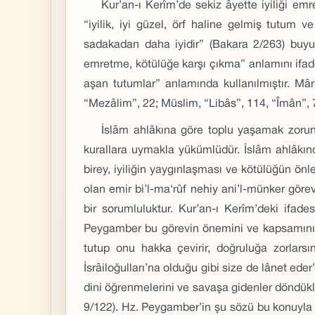
Kur’an-ı Kerîm’de sekiz âyette iyiliği emre
“iyilik, iyi güzel, örf haline gelmiş tutum 
sadakadan daha iyidir” (Bakara 2/263) buyuru
emretme, kötülüğe karşı çıkma” anlamını ifade 
aşan tutumlar” anlamında kullanılmıştır. Mâr
“Mezâlim”, 22; Müslim, “Libâs”, 114, “Îmân”, 7
İslâm ahlâkına göre toplu yaşamak zorunda
kurallara uymakla yükümlüdür. İslâm ahlâkın
birey, iyiliğin yaygınlaşması ve kötülüğün ö
olan emir bi’l-ma‘rûf nehiy ani’l-münker gör
bir sorumluluktur. Kur’an-ı Kerîm’deki ifad
Peygamber bu görevin önemini ve kapsamını şu 
tutup onu hakka çevirir, doğruluğa zorlarsı
İsrâiloğulları’na olduğu gibi size de lânet ed
dini öğrenmelerini ve savaşa gidenler döndükle
9/122). Hz. Peygamber’in şu sözü bu konuyla i