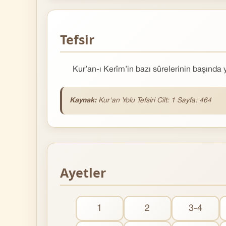
Tefsir
Kur’an-ı Kerîm’in bazı sûrelerinin başında y
Kaynak:
Kur'an Yolu Tefsiri Cilt: 1 Sayfa: 464
Ayetler
1
2
3-4