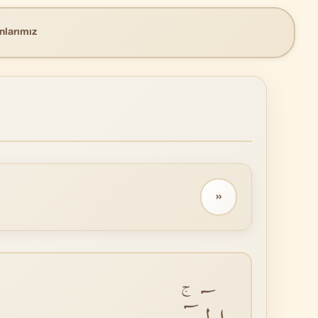
nlarımız
››