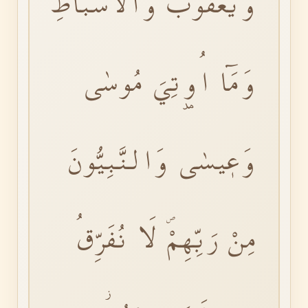
وَيَعْقُوبَ وَالْاَسْبَاطِ
وَمَٓا اُو۫تِيَ مُوسٰى
وَعٖيسٰى وَالنَّبِيُّونَ
مِنْ رَبِّهِمْۖ لَا نُفَرِّقُ