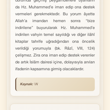
durumda geçmiş peygamberlere uyanların
da Hz. Muhammed’e iman edip ona destek
vermeleri gerekmektedir. Bu yorum âyette
Allah’a imandan hemen sonra “bize
indirilene” buyurularak Hz. Muhammed’e
indirilen vahyin temel sayıldığı ve diğer ilâhî
kitaplar tahrife uğradığından ona öncelik
verildiği yorumuyla (bk. Râzî, VIII, 124)
çelişmez. Zira ona iman edip destek verenler
de artık İslâm dairesi içine, dolayısıyla anılan
ifadenin kapsamına girmiş olacaklardır.
Kaynak:
\N