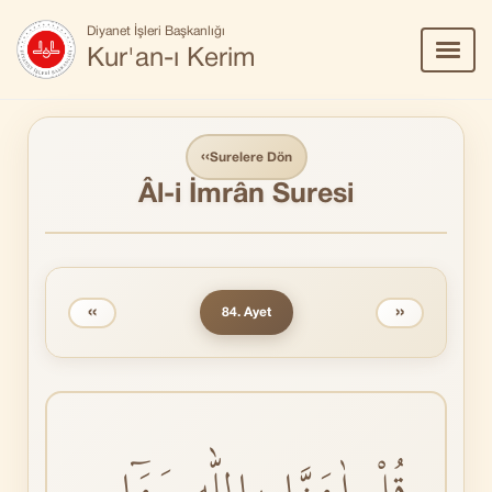
Diyanet İşleri Başkanlığı
Menü
Kur'an-ı Kerim
Aç/Ka
‹‹
Surelere Dön
Âl-i İmrân Suresi
‹‹
››
84. Ayet
قُلْ اٰمَنَّا بِاللّٰهِ وَمَٓا