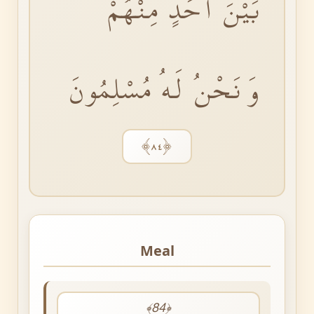
بَيْنَ اَحَدٍ مِنْهُمْؗ
وَنَحْنُ لَهُ مُسْلِمُونَ
﴿٨٤﴾
Meal
﴾84﴿