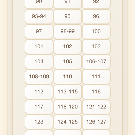
90
91
92
93-94
95
96
97
98-99
100
101
102
103
104
105
106-107
108-109
110
111
112
113-115
116
117
118-120
121-122
123
124-125
126-127