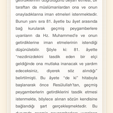
getirdiklerinin doğruluğunu beyan etmesi, bir
taraftan da müslümanlardan ona ve onun
onayladıklarına iman etmeleri istenmektedir.
Bunun yanı sıra 81. âyetle bu âyet arasında
bağ kurularak geçmiş peygamberlere
uyanların da Hz. Muhammed’e ve onun
getirdiklerine iman etmelerinin istendiği
düşünülebilir. Şöyle ki: 81. âyette
“nezdinizdekini tasdik eden bir elçi
geldiğinde ona mutlaka inanacak ve yardım
edeceksiniz, diyerek söz alındığı”
belirtilmişti. Bu âyete “de ki” hitabıyla
başlanarak önce Resûlullah’tan, geçmiş
peygamberlerin getirdiklerini tasdik etmesi
istenmekte, böylece alınan sözün kendisine
bağlandığı şart gerçekleşmektedir. Bu