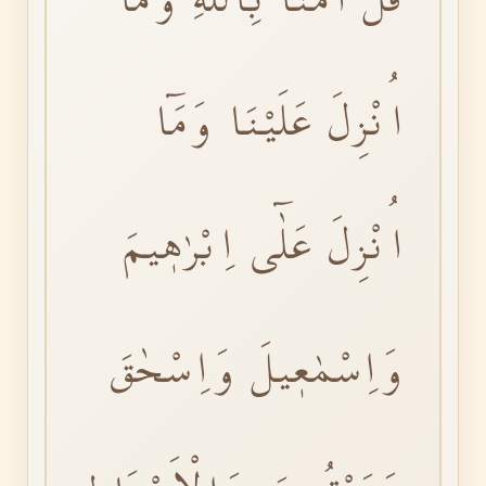
اُنْزِلَ عَلَيْنَا وَمَٓا
اُنْزِلَ عَلٰٓى اِبْرٰهٖيمَ
وَاِسْمٰعٖيلَ وَاِسْحٰقَ