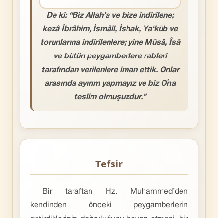
De ki: “Biz Allah’a ve bize indirilene;
kezâ İbrâhim, İsmâil, İshak, Ya‘kūb ve
torunlarına indirilenlere; yine Mûsâ, Îsâ
ve bütün peygamberlere rableri
tarafından verilenlere iman ettik. Onlar
arasında ayırım yapmayız ve biz O’na
teslim olmuşuzdur.”
Tefsir
Bir taraftan Hz. Muhammed’den
kendinden önceki peygamberlerin