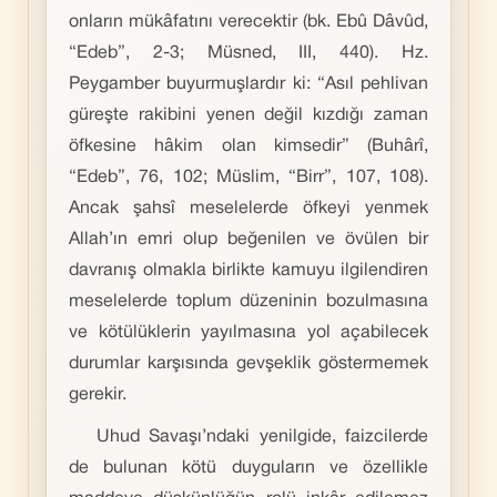
onların mükâfatını verecektir (bk. Ebû Dâvûd,
“Edeb”, 2-3; Müsned, III, 440). Hz.
Peygamber buyurmuşlardır ki: “Asıl pehlivan
güreşte rakibini yenen değil kızdığı zaman
öfkesine hâkim olan kimsedir” (Buhârî,
“Edeb”, 76, 102; Müslim, “Birr”, 107, 108).
Ancak şahsî meselelerde öfkeyi yenmek
Allah’ın emri olup beğenilen ve övülen bir
davranış olmakla birlikte kamuyu ilgilendiren
meselelerde toplum düzeninin bozulmasına
ve kötülüklerin yayılmasına yol açabilecek
durumlar karşısında gevşeklik göstermemek
gerekir.
Uhud Savaşı’ndaki yenilgide, faizcilerde
de bulunan kötü duyguların ve özellikle