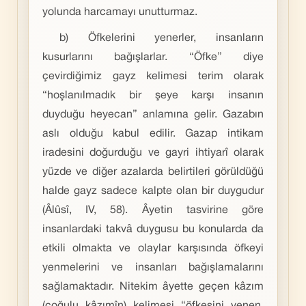
yolunda harcamayı unutturmaz.
b) Öfkelerini yenerler, insanların
kusurlarını bağışlarlar. “Öfke” diye
çevirdiğimiz gayz kelimesi terim olarak
“hoşlanılmadık bir şeye karşı insanın
duyduğu heyecan” anlamına gelir. Gazabın
aslı olduğu kabul edilir. Gazap intikam
iradesini doğurduğu ve gayri ihtiyarî olarak
yüzde ve diğer azalarda belirtileri görüldüğü
halde gayz sadece kalpte olan bir duygudur
(Âlûsî, IV, 58). Âyetin tasvirine göre
insanlardaki takvâ duygusu bu konularda da
etkili olmakta ve olaylar karşısında öfkeyi
yenmelerini ve insanları bağışlamalarını
sağlamaktadır. Nitekim âyette geçen kâzım