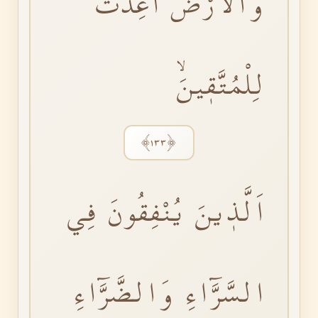
وَالْاَرْضُۙ اُعِدَّتْ
لِلْمُتَّقٖينَۙ
﴿١٣٣﴾
اَلَّذٖينَ يُنْفِقُونَ فِي
السَّرَّٓاءِ وَالضَّرَّٓاءِ