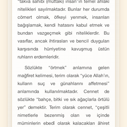
“takvâ sahibi (müttaki) insan”ın temel ahlâkî
nitelikleri sayılmaktadır. Bunlar her durumda
cömert olmak, öfkeyi yenmek, insanları
bağışlamak, kendi hatasını kabul etmek ve
bundan vazgeçmek gibi niteliklerdir. Bu
vasıflar, ancak ihtirasları ve bencil duyguları
karşısında hürriyetine kavuşmuş üstün
ruhların erdemleridir.
Sözlükte “örtmek” anlamına gelen
mağfiret kelimesi, terim olarak “yüce Allah’ın,
kulların suç ve günahlarını affetmesi”
anlamında kullanılmaktadır. Cennet de
sözlükte “bahçe, bitki ve sık ağaçlarla örtülü
yer” demektir. Terim olarak cennet, “çeşitli
nimetlerle bezenmiş olan ve içinde
müminlerin ebedî olarak kalacakları âhiret