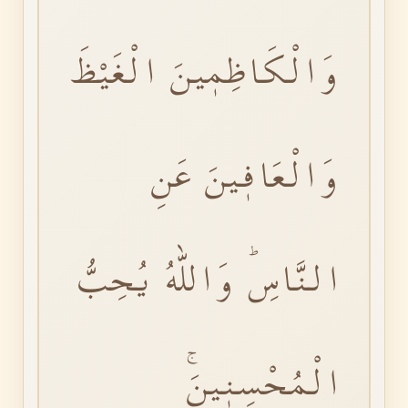
وَالْكَاظِمٖينَ الْغَيْظَ
وَالْعَافٖينَ عَنِ
النَّاسِؕ وَاللّٰهُ يُحِبُّ
الْمُحْسِنٖينَۚ