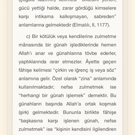
(çoğulu kâzımîn) kelimesi “öfkesini yenen,
gücü yettiği halde, zarar gördüğü kimselere
karşı intikama kalkışmayan, sabreden”
anlamlarına gelmektedir (Elmalılı, II, 1177).
c) Bir kötülük veya kendilerine zulmetme
mânasında bir günah işlediklerinde hemen
Allah’ı anar ve günahlarına tövbe ederler,
yaptıklarında ısrar etmezler. Âyette geçen
fâhişe kelimesi “çirkin ve iğrenç iş veya söz”
anlamına gelir. Özel olarak “zina” anlamında
kullanılmaktadır; nefse zulmetmek ise
“herhangi bir günah işlemek” demektir. Bu
günahların başında Allah’a ortak koşmak
(şirk) gelmektedir. Bununla birlikte fâhişe
“başkasına karşı işlenen günah, nefse
zulmetmek” ise “kişinin kendisini ilgilendiren