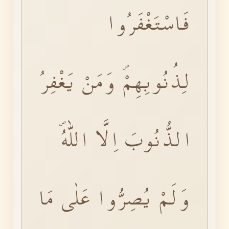
فَاسْتَغْفَرُوا
لِذُنُوبِهِمْۖ وَمَنْ يَغْفِرُ
الذُّنُوبَ اِلَّا اللّٰهُۖ
وَلَمْ يُصِرُّوا عَلٰى مَا