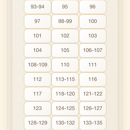
93-94
95
96
97
98-99
100
101
102
103
104
105
106-107
108-109
110
111
112
113-115
116
117
118-120
121-122
123
124-125
126-127
128-129
130-132
133-135