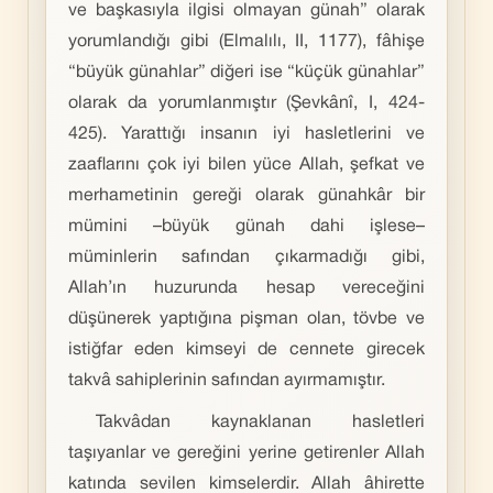
ve başkasıyla ilgisi olmayan günah” olarak
yorumlandığı gibi (Elmalılı, II, 1177), fâhişe
“büyük günahlar” diğeri ise “küçük günahlar”
olarak da yorumlanmıştır (Şevkânî, I, 424-
425). Yarattığı insanın iyi hasletlerini ve
zaaflarını çok iyi bilen yüce Allah, şefkat ve
merhametinin gereği olarak günahkâr bir
mümini –büyük günah dahi işlese–
müminlerin safından çıkarmadığı gibi,
Allah’ın huzurunda hesap vereceğini
düşünerek yaptığına pişman olan, tövbe ve
istiğfar eden kimseyi de cennete girecek
takvâ sahiplerinin safından ayırmamıştır.
Takvâdan kaynaklanan hasletleri
taşıyanlar ve gereğini yerine getirenler Allah
katında sevilen kimselerdir. Allah âhirette