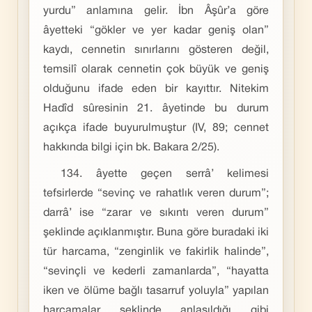
yurdu” anlamına gelir. İbn Âşûr’a göre
âyetteki “gökler ve yer kadar geniş olan”
kaydı, cennetin sınırlarını gösteren değil,
temsilî olarak cennetin çok büyük ve geniş
olduğunu ifade eden bir kayıttır. Nitekim
Hadîd sûresinin 21. âyetinde bu durum
açıkça ifade buyurulmuştur (IV, 89; cennet
hakkında bilgi için bk. Bakara 2/25).
134. âyette geçen serrâ’ kelimesi
tefsirlerde “sevinç ve rahatlık veren durum”;
darrâ’ ise “zarar ve sıkıntı veren durum”
şeklinde açıklanmıştır. Buna göre buradaki iki
tür harcama, “zenginlik ve fakirlik halinde”,
“sevinçli ve kederli zamanlarda”, “hayatta
iken ve ölüme bağlı tasarruf yoluyla” yapılan
harcamalar şeklinde anlaşıldığı gibi