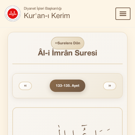
Diyanet İşleri Başkanlığı
Menü
Kur'an-ı Kerim
Aç/Ka
‹‹
Surelere Dön
Âl-i İmrân Suresi
‹‹
››
133-135. Ayet
وَسَارِعُٓوا اِلٰى