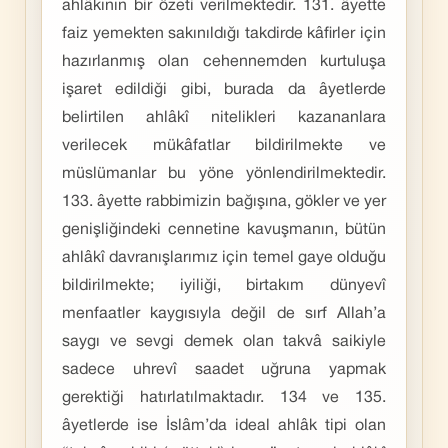
ahlâkının bir özeti verilmektedir. 131. âyette
faiz yemekten sakınıldığı takdirde kâfirler için
hazırlanmış olan cehennemden kurtuluşa
işaret edildiği gibi, burada da âyetlerde
belirtilen ahlâkî nitelikleri kazananlara
verilecek mükâfatlar bildirilmekte ve
müslümanlar bu yöne yönlendirilmektedir.
133. âyette rabbimizin bağışına, gökler ve yer
genişliğindeki cennetine kavuşmanın, bütün
ahlâkî davranışlarımız için temel gaye olduğu
bildirilmekte; iyiliği, birtakım dünyevî
menfaatler kaygısıyla değil de sırf Allah’a
saygı ve sevgi demek olan takvâ saikiyle
sadece uhrevî saadet uğruna yapmak
gerektiği hatırlatılmaktadır. 134 ve 135.
âyetlerde ise İslâm’da ideal ahlâk tipi olan