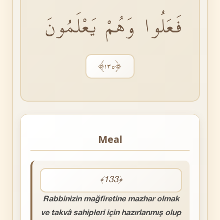
فَعَلُوا وَهُمْ يَعْلَمُونَ
﴿١٣٥﴾
Meal
﴾133﴿
Rabbinizin mağfiretine mazhar olmak
ve takvâ sahipleri için hazırlanmış olup