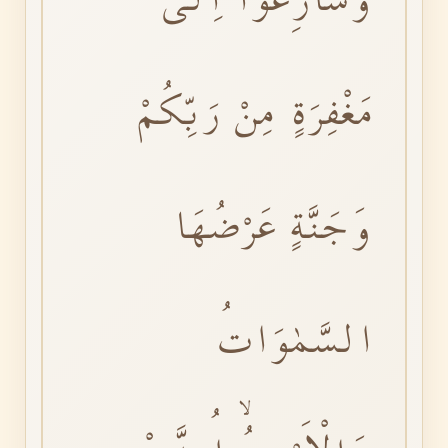
مَغْفِرَةٍ مِنْ رَبِّكُمْ
وَجَنَّةٍ عَرْضُهَا
السَّمٰوَاتُ