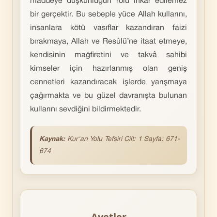
maddeye düşkünlüğün rolü inkâr edilemez
bir gerçektir. Bu sebeple yüce Allah kullarını,
insanlara kötü vasıflar kazandıran faizi
bırakmaya, Allah ve Resûlü’ne itaat etmeye,
kendisinin mağfiretini ve takvâ sahibi
kimseler için hazırlanmış olan geniş
cennetleri kazandıracak işlerde yarışmaya
çağırmakta ve bu güzel davranışta bulunan
kullarını sevdiğini bildirmektedir.
Kaynak:
Kur'an Yolu Tefsiri Cilt: 1 Sayfa: 671-
674
Ayetler