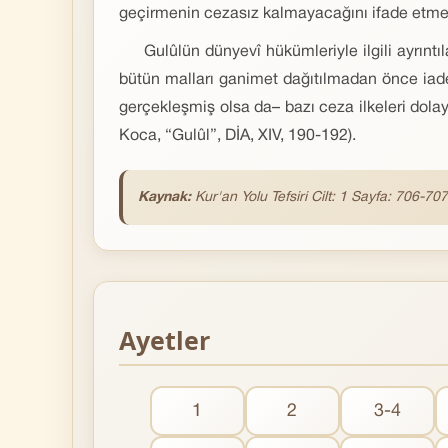
geçirmenin cezasız kalmayacağını ifade etmek
Gulûlün dünyevî hükümleriyle ilgili ayrıntı
bütün malları ganimet dağıtılmadan önce iade
gerçekleşmiş olsa da– bazı ceza ilkeleri dolayı
Koca, “Gulûl”, DİA, XIV, 190-192).
Kaynak:
Kur'an Yolu Tefsiri Cilt: 1 Sayfa: 706-707
Ayetler
1
2
3-4