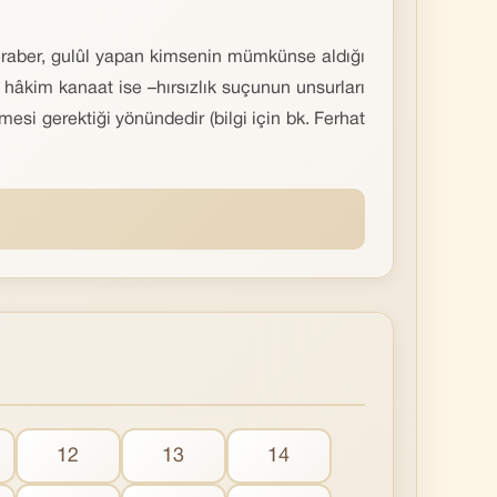
 beraber, gulûl yapan kimsenin müm­künse aldığı
hâkim kanaat ise –hırsızlık suçunun unsurları
mesi gerektiği yönündedir (bilgi için bk. Ferhat
12
13
14