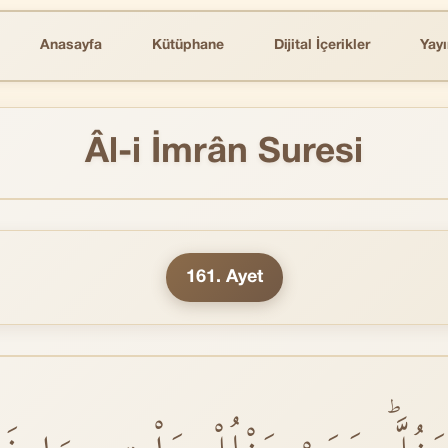
Anasayfa
Kütüphane
Dijital İçerikler
Yayı
Âl-i İmrân Suresi
161. Ayet