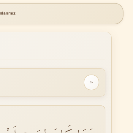
nlarımız
››