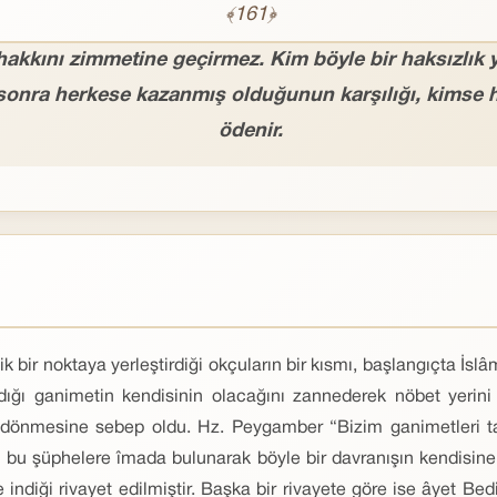
﴾161﴿
hakkını zimmetine geçirmez. Kim böyle bir haksızlık
; sonra herkese kazanmış olduğunun karşılığı, kimse 
ödenir.
 bir noktaya yerleştirdiği okçuların bir kısmı, başlangıçta İsl
dığı ganimetin kendisinin olacağını zannederek nöbet yerini te
 dönmesine sebep oldu. Hz. Peygamber “Bizim ganimetleri t
 bu şüphelere îmada bulunarak böyle bir davranışın kendisin
indiği rivayet edilmiştir. Başka bir rivayete göre ise âyet Bed