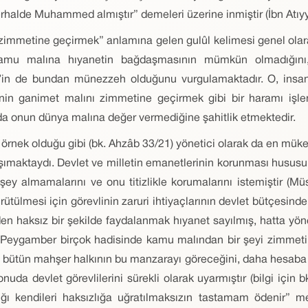
erhalde Muhammed almıştır” demeleri üzerine inmiştir (İbn Atıyye,
p zimmetine geçirmek” anlamına gelen gulûl kelimesi genel ola
 kamu malına hıyanetin bağdaşmasının mümkün olmadığını,
’in de bundan münezzeh olduğunu vurgulamaktadır. O, insan
senin ganimet malını zimmetine geçirmek gibi bir haramı i
da onun dünya malına değer vermediğine şahitlik etmektedir.
rnek olduğu gibi (bk. Ahzâb 33/21) yönetici olarak da en müke
şımaktaydı. Devlet ve milletin emanetlerinin korunması hususun
 şey almamalarını ve onu titizlikle korumalarını istemiştir (M
rütülmesi için görevlinin zaruri ihtiyaçlarının devlet bütçesind
den haksız bir şekilde faydalanmak hıyanet sayılmış, hatta yöne
 Hz. Peygamber birçok hadisinde kamu malından bir şeyi zimme
ni, bütün mahşer halkının bu manzarayı göreceğini, daha hesab
uda devlet görevlilerini sürekli olarak uyarmıştır (bilgi için b
ığı kendileri haksızlığa uğratılmaksızın tastamam ödenir” 