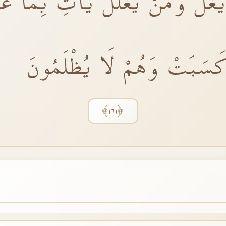
ُلَّۜ وَمَنْ يَغْلُلْ يَاْتِ بِمَا غَلَّ 
كَسَبَتْ وَهُمْ لَا يُظْلَمُونَ
﴿١٦١﴾