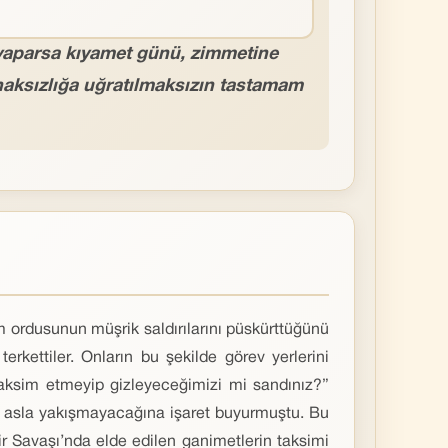
 yaparsa kıyamet günü, zimmetine
haksızlığa uğratılmaksızın tastamam
âm ordusunun müşrik saldırılarını püskürttüğünü
rkettiler. Onların bu şekilde görev yerlerini
aksim etmeyip gizleyeceğimizi mi sandınız?”
e asla yakışmayacağına işaret buyurmuştu. Bu
ir Savaşı’nda elde edilen ganimetlerin taksimi