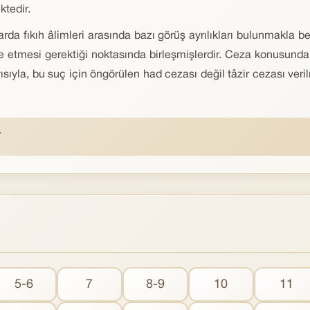
tedir.
larda fıkıh âlimleri arasında bazı görüş ayrılıkları bulunmakla
 etmesi gerektiği noktasında birleşmişlerdir. Ceza konusunda 
sıyla, bu suç için öngörülen had cezası değil tâzir cezası veril
5-6
7
8-9
10
11