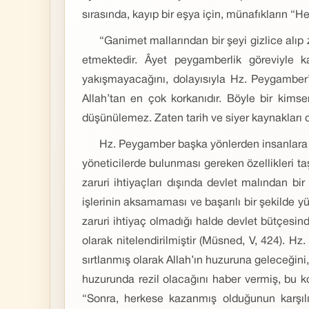
sırasında, kayıp bir eşya için, münafıkların “H
“Ganimet mallarından bir şeyi gizlice alı
etmektedir. Âyet peygamberlik göreviyle
yakışmayacağını, dolayısıyla Hz. Peygamber
Allah’tan en çok korkanıdır. Böyle bir kim
düşünülemez. Zaten tarih ve siyer kaynakları 
Hz. Peygamber başka yönlerden insanlara ö
yöneticilerde bulunması gereken özellikleri ta
zaruri ihtiyaçları dışında devlet malından bir
işlerinin aksamaması ve başarılı bir şekilde yü
zaruri ihtiyaç olmadığı halde devlet bütçesin
olarak nitelendirilmiştir (Müsned, V, 424).
sırtlanmış olarak Allah’ın huzuruna geleceği
huzurunda rezil olacağını haber vermiş, bu kon
“Sonra, herkese kazanmış olduğunun karşıl