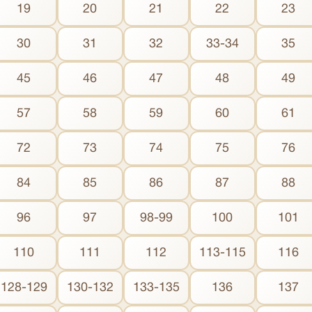
19
20
21
22
23
30
31
32
33-34
35
45
46
47
48
49
57
58
59
60
61
72
73
74
75
76
84
85
86
87
88
96
97
98-99
100
101
110
111
112
113-115
116
128-129
130-132
133-135
136
137