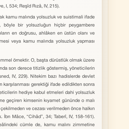
 I, 534; Reşîd Rızâ, IV, 215).
rak kamu malında yolsuzluk ve suistimali ifade
 böyle bir yolsuzluğun hiçbir peygambere
ların en doğrusu, ahlâken en üstün olanı ve
şlemesi veya kamu malında yolsuzluk yapması
mmel örnektir. O, başta dürüstlük olmak üzere
da son derece titizlik göstermiş, yöneticilerin
üsned, IV, 229). Nitekim bazı hadislerde devlet
en karşılanması gerektiği ifade edildikten sonra
ticilerin hediye kabul etmeleri dahi yolsuzluk
tine geçiren kimsenin kıyamet gününde o malı
a çekilmeden ve cezası verilmeden önce halkın
k. İbn Mâce, “Cihâd”, 34; Taberî, IV, 158-161).
meâlindeki cümle de, kamu malını zimmetine