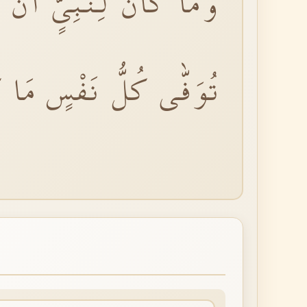
وَمَا كَانَ لِنَبِىٍّ اَنْ يَغ
تُوَفّٰى كُلُّ نَفْسٍ مَا 