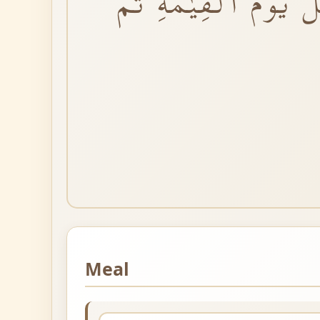
يَوْمَ الْقِيٰمَةِۚ ثُمَّ
Meal