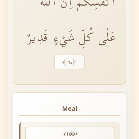
اَنْفُسِكُمْؕ اِنَّ اللّٰهَ
عَلٰى كُلِّ شَيْءٍ قَدٖيرٌ
﴿١٦٥﴾
Meal
﴾165﴿