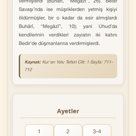
vermişlerdi (Buhârî, “Megāzî”, 26). Bedir
Savaşı’nda ise müşriklerden yetmiş kişiyi
öldürmüşler, bir o kadar da esir almışlardı
Buhârî, “Megāzî”, 10); yani Uhud’da
kendilerinin verdikleri zayiatın iki katını
Bedir’de düşmanlarına verdirmişlerdi.
Kaynak:
Kur'an Yolu Tefsiri Cilt: 1 Sayfa: 711-
712
Ayetler
1
2
3-4