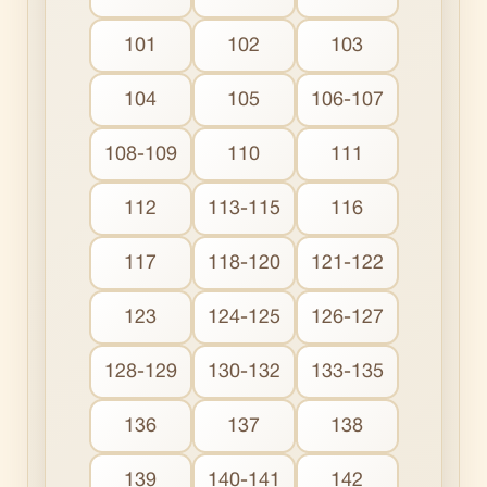
101
102
103
104
105
106-107
108-109
110
111
112
113-115
116
117
118-120
121-122
123
124-125
126-127
128-129
130-132
133-135
136
137
138
139
140-141
142