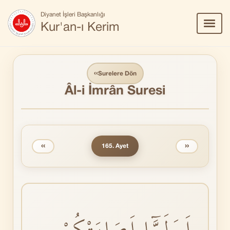
Diyanet İşleri Başkanlığı
Menü
Kur'an-ı Kerim
Aç/Ka
‹‹
Surelere Dön
Âl-i İmrân Suresi
‹‹
››
165. Ayet
اَوَلَمَّٓا اَصَابَتْكُمْ