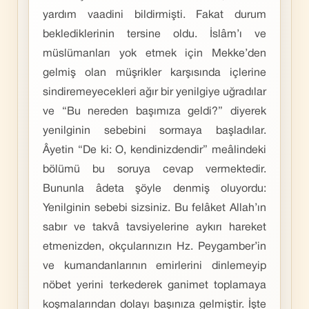
yardım vaadini bildirmişti. Fakat durum
beklediklerinin tersine oldu. İslâm’ı ve
müslümanları yok etmek için Mekke’den
gelmiş olan müşrikler karşısında içlerine
sindiremeyecekleri ağır bir yenilgiye uğradılar
ve “Bu nereden başımıza geldi?” diyerek
yenilginin sebebini sormaya başladılar.
Âyetin “De ki: O, kendinizdendir” meâlindeki
bölümü bu soruya cevap vermektedir.
Bununla âdeta şöyle denmiş oluyordu:
Yenilginin sebebi sizsiniz. Bu felâket Allah’ın
sabır ve takvâ tavsiyelerine aykırı hareket
etmenizden, okçularınızın Hz. Peygamber’in
ve kumandanlarının emirlerini dinlemeyip
nöbet yerini terkederek ganimet toplamaya
koşmalarından dolayı başınıza gelmiştir. İşte