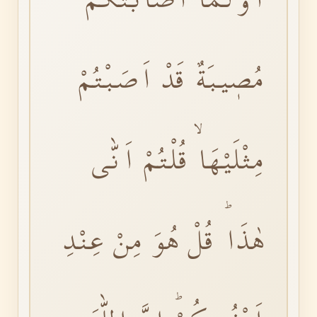
مُصٖيبَةٌ قَدْ اَصَبْتُمْ
مِثْلَيْهَاۙ قُلْتُمْ اَنّٰى
هٰذَاؕ قُلْ هُوَ مِنْ عِنْدِ