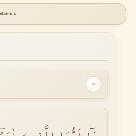
nlarımız
››