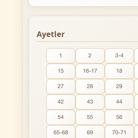
Ayetler
1
2
3-4
15
16-17
18
27
28
29
42
43
44
54
55
56
65-68
69
70-71