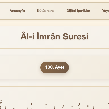
Anasayfa
Kütüphane
Dijital İçerikler
Yayı
Âl-i İmrân Suresi
100. Ayet