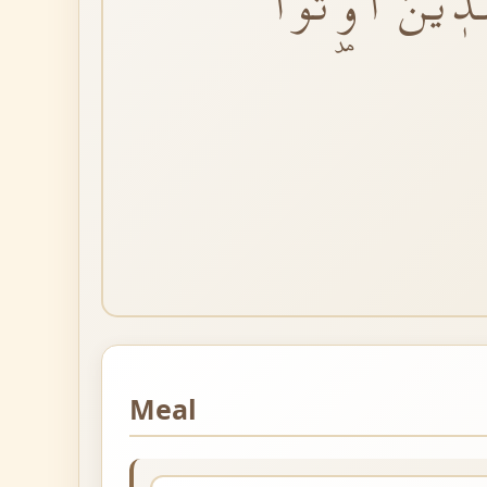
َّذٖينَ اُو۫تُوا
Meal