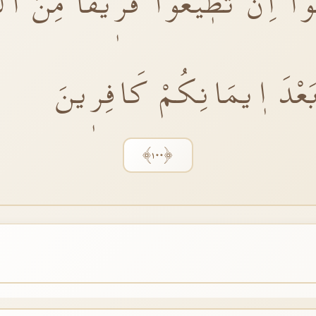
َنُٓوا اِنْ تُطٖيعُوا فَرٖيقًا مِنَ ال
عْدَ اٖيمَانِكُمْ كَافِرٖينَ
﴿١٠٠﴾