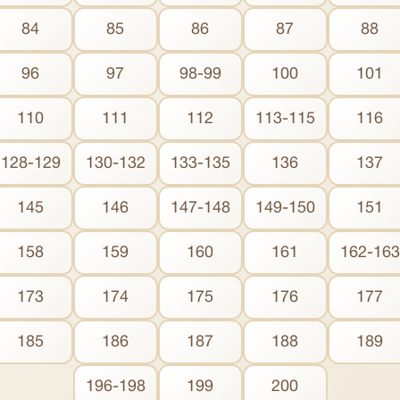
84
85
86
87
88
96
97
98-99
100
101
110
111
112
113-115
116
128-129
130-132
133-135
136
137
145
146
147-148
149-150
151
158
159
160
161
162-163
173
174
175
176
177
185
186
187
188
189
196-198
199
200