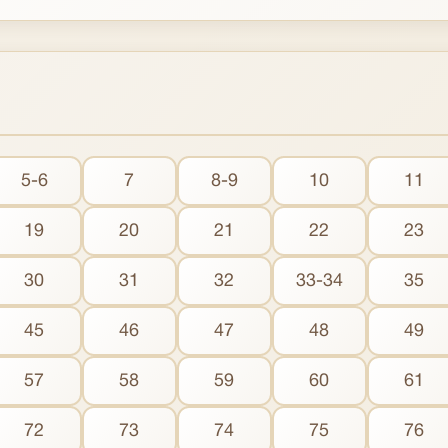
5-6
7
8-9
10
11
19
20
21
22
23
30
31
32
33-34
35
45
46
47
48
49
57
58
59
60
61
72
73
74
75
76