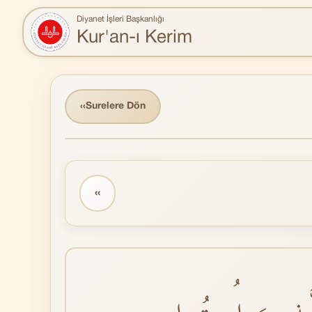
Diyanet İşleri Başkanlığı
Kur'an-ı Kerim
‹‹
Surelere Dön
‹‹