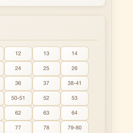
12
13
14
24
25
26
36
37
38-41
50-51
52
53
62
63
64
77
78
79-80