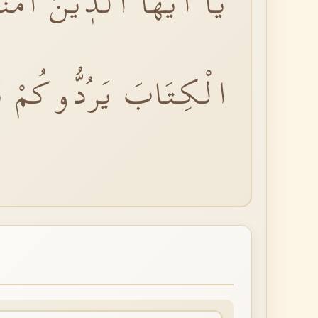
يَٓا اَيُّهَا الَّذٖينَ اٰم
الْكِتَابَ يَرُدُّوكُمْ بَ