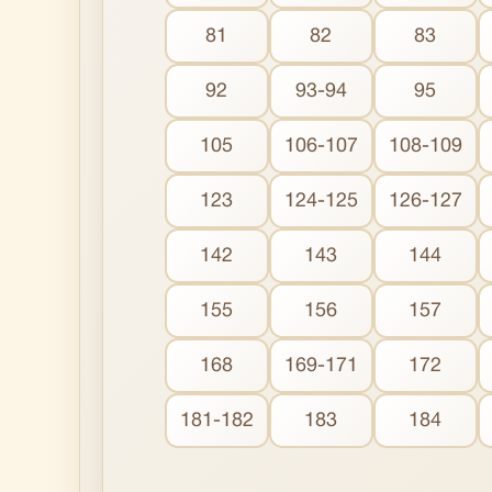
81
82
83
92
93-94
95
105
106-107
108-109
123
124-125
126-127
142
143
144
155
156
157
168
169-171
172
181-182
183
184