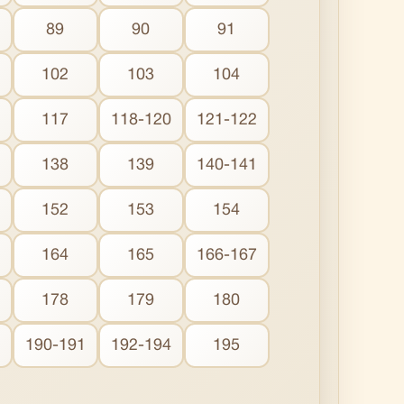
89
90
91
102
103
104
117
118-120
121-122
138
139
140-141
152
153
154
164
165
166-167
178
179
180
190-191
192-194
195