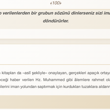
﴾100﴿
p verilenlerden bir grubun sözünü dinlerseniz sizi i
döndürürler.
kitapları da –aslî şekliyle– onaylayan, gerçekleri apaçık ortay
geleceği haber verilen Hz. Muhammed gibi âlemlere rahmet 
dilerini iman yolundan saptırmak için kurdukları tuzaklara aldan