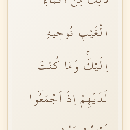
الْغَيْبِ نُوحٖيهِ
اِلَيْكَۚ وَمَا كُنْتَ
لَدَيْهِمْ اِذْ اَجْمَعُٓوا