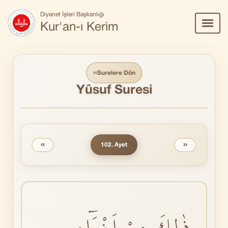
Diyanet İşleri Başkanlığı
Menü
Kur'an-ı Kerim
Aç/Ka
‹‹
Surelere Dön
Yûsuf Suresi
‹‹
››
102. Ayet
ذٰلِكَ مِنْ اَنْبَٓاءِ