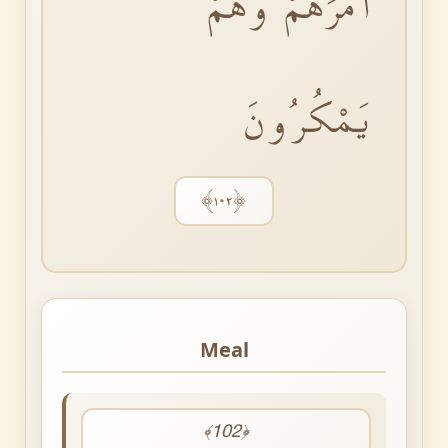
اَمْرَهُمْ وَهُمْ
يَمْكُرُونَ
﴿١٠٢﴾
Meal
﴾102﴿