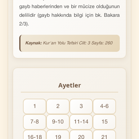
gayb haberlerinden ve bir mûcize olduğunun
delilidir (gayb hakkında bilgi için bk. Bakara
2/3).
Kaynak:
Kur'an Yolu Tefsiri Cilt: 3 Sayfa: 260
Ayetler
1
2
3
4-6
7-8
9-10
11-14
15
16-18
19
20
21