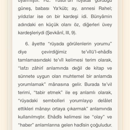
uyarmıştır. Hz. Yûsuf’un rüyada gördüğü
güneş, babası Ya‘kūb; ay, annesi Rahel;
yıldızlar ise on bir kardeşi idi. Bünyâmin
adındaki en küçük olanı öz, diğerleri üvey
kardeşleriydi (Şevkânî, III, 9).
6. âyette “rüyada görülenlerin yorumu”
diye çevirdiğimiz te’vîlü’l-ehâdîs
tamlamasındaki te’vîl kelimesi terim olarak,
“lafzı zâhirî anlamında değil de kitap ve
sünnete uygun olan muhtemel bir anlamda
yorumlamak” mânasına gelir. Burada te’vil
terimi, “tabir etmek” ile eş anlamlı olarak,
“rüyadaki sembolleri yorumlayıp delâlet
ettikleri mânayı ortaya çıkarmak” anlamında
kullanılmıştır. Ehâdîs kelimesi ise “olay” ve
“haber” anlamlarına gelen hadîsin çoğuludur.