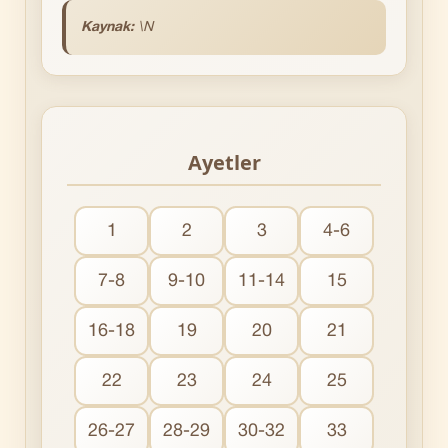
Kaynak:
\N
Ayetler
1
2
3
4-6
7-8
9-10
11-14
15
16-18
19
20
21
22
23
24
25
26-27
28-29
30-32
33