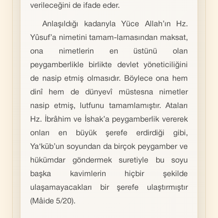
verileceğini de ifade eder.
Anlaşıldığı kadarıyla Yüce Allah’ın Hz.
Yûsuf’a nimetini tamam-lamasından maksat,
ona nimetlerin en üstünü olan
peygamberlikle birlikte devlet yöneticiliğini
de nasip etmiş olmasıdır. Böylece ona hem
dinî hem de dünyevî müstesna nimetler
nasip etmiş, lutfunu tamamlamıştır. Ataları
Hz. İbrâhim ve İshak’a peygamberlik vererek
onları en büyük şerefe erdirdiği gibi,
Ya‘kūb’un soyundan da birçok peygamber ve
hükümdar göndermek suretiyle bu soyu
başka kavimlerin hiçbir şekilde
ulaşamayacakları bir şerefe ulaştırmıştır
(Mâide 5/20).