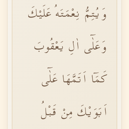
وَيُتِمُّ نِعْمَتَهُ عَلَيْكَ
وَعَلٰٓى اٰلِ يَعْقُوبَ
كَمَٓا اَتَمَّهَا عَلٰٓى
اَبَوَيْكَ مِنْ قَبْلُ