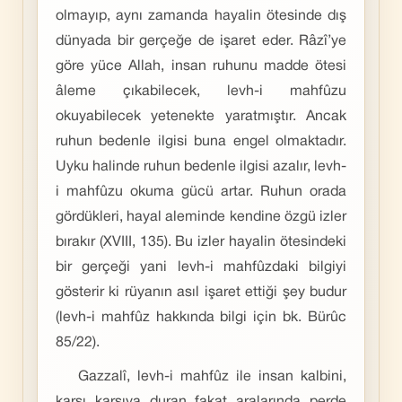
olmayıp, aynı zamanda hayalin ötesinde dış
dünyada bir gerçeğe de işaret eder. Râzî’ye
göre yüce Allah, insan ruhunu madde ötesi
âleme çıkabilecek, levh-i mahfûzu
okuyabilecek yetenekte yaratmıştır. Ancak
ruhun bedenle ilgisi buna engel olmaktadır.
Uyku halinde ruhun bedenle ilgisi azalır, levh-
i mahfûzu okuma gücü artar. Ruhun orada
gördükleri, hayal aleminde kendine özgü izler
bırakır (XVIII, 135). Bu izler hayalin ötesindeki
bir gerçeği yani levh-i mahfûzdaki bilgiyi
gösterir ki rüyanın asıl işaret ettiği şey budur
(levh-i mahfûz hakkında bilgi için bk. Bürûc
85/22).
Gazzalî, levh-i mahfûz ile insan kalbini,