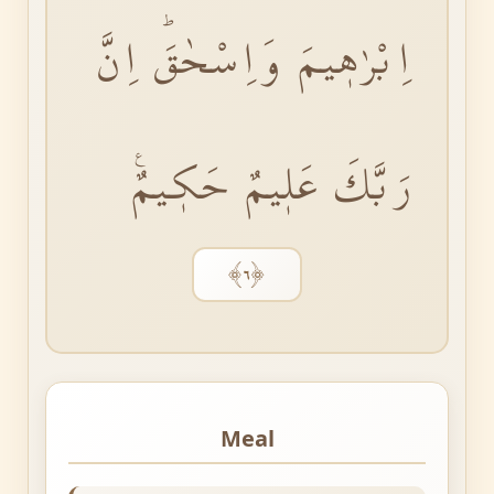
اِبْرٰهٖيمَ وَاِسْحٰقَؕ اِنَّ
رَبَّكَ عَلٖيمٌ حَكٖيمٌࣖ
﴿٦﴾
Meal