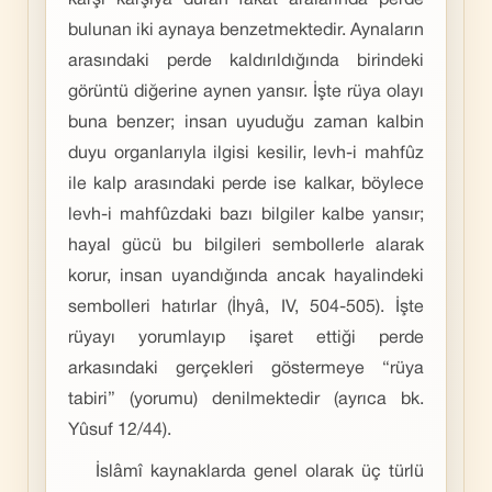
karşı karşıya duran fakat aralarında perde
bulunan iki aynaya benzetmektedir. Aynaların
arasındaki perde kaldırıldığında birindeki
görüntü diğerine aynen yansır. İşte rüya olayı
buna benzer; insan uyuduğu zaman kalbin
duyu organlarıyla ilgisi kesilir, levh-i mahfûz
ile kalp arasındaki perde ise kalkar, böylece
levh-i mahfûzdaki bazı bilgiler kalbe yansır;
hayal gücü bu bilgileri sembollerle alarak
korur, insan uyandığında ancak hayalindeki
sembolleri hatırlar (İhyâ, IV, 504-505). İşte
rüyayı yorumlayıp işaret ettiği perde
arkasındaki gerçekleri göstermeye “rüya
tabiri” (yorumu) denilmektedir (ayrıca bk.
Yûsuf 12/44).
İslâmî kaynaklarda genel olarak üç türlü