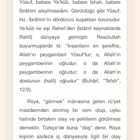
Yûsuf, babası Ya‘kūb, babası İshak, babası
İbrâhim aleyhisselâm. Görüldüğü gibi Yûsuf,
Hz. İbrâhim’in dördüncü kuşaktan torunudur.
Ya‘kūb ile eşi Rahel’den (İslâmî kaynaklarda
Rahîl) dünyaya gelmiştir. Resûlullah
buyurmuşlardır ki: “İnsanların en şereflisi,
Allah’ın peygamberi Yûsuf’tur; o, Allah’ın
peygamberinin oğludur; o da Allah’ın
peygamberinin oğludur; o da Allah’ın
dostunun (halîl) oğludur” (Buhârî, “Tefsîr”,
12/2).
Rüya, “görmek” mânasına gelen rü’yet
masdarından alınmış bir isim olup, uyku
halinde birtakım olay ve şekillerin görülmesi
demektir. Türkçe’de buna “düş” denir. Rüya
kişinin sadece iç dünyasıyla ilgili bir olay