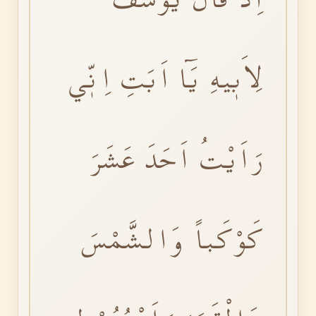
لِاَبٖيهِ يَٓا اَبَتِ اِنّٖي
رَاَيْتُ اَحَدَ عَشَرَ
كَوْكَباً وَالشَّمْسَ