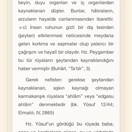
beyin, duyu organları ve iç organlardan
kaynaklanan düşler. Bunlar, hâtıraların,
arzuların hayalde canlanmasından ibarettir.
☼c) İnsan ruhunun gizli bir dış tesirden
(şeytan) etkilenmesi neticesinde meydana
gelen korkma ve sapmalar olup yalancı bir
çağrışım ve hayalî bir olaydır. Hz. Peygamber
bu tür rüyaların şeytandan kaynaklandığını
haber vermiştir (Buhârî, “Ta‘bîr”, 3).
Gerek nefisten gerekse şeytandan
kaynaklanan, aşkın kaynağı olmayan
karmakarışık rüyalara “ahlâm” veya “edgasu
ahlâm” denmektedir (bk. Yûsuf 12/44;
Elmalılı, IV, 2865)
Hz. Yûsuf’un gördüğü bu rüyada baba,