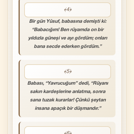
﴾4﴿
Bir gün Yûsuf, babasına demişti ki:
“Babacığım! Ben rüyamda on bir
yıldızla güneşi ve ayı gördüm; onları
bana secde ederken gördüm.”
﴾5﴿
Babası, “Yavrucuğum” dedi, “Rüyanı
sakın kardeşlerine anlatma, sonra
sana tuzak kurarlar! Çünkü şeytan
insana apaçık bir düşmandır.”
﴾6﴿