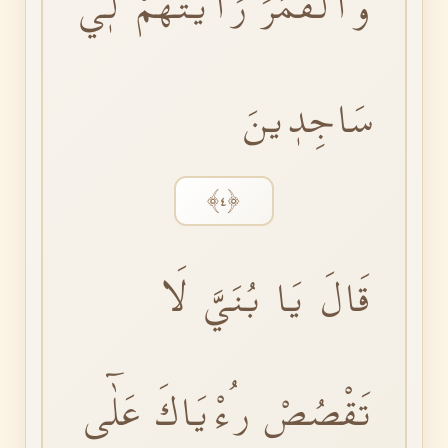
وَالْقَمَرَ رَاَيْتُهُمْ لٖي
سَاجِدٖينَ
﴿٤﴾
قَالَ يَا بُنَيَّ لَا
تَقْصُصْ رُءْيَاكَ عَلٰٓى