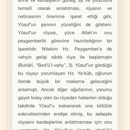
anne ve kardeşlerin güneş, ay ve yıldızlarla
temsilî olarak anlatılması, rüyanın ve
neticesinin önemine işaret ettiği gibi,
Yûsuf’un şanının yüceliğini de gösterir.
Yûsuf’un rüyası, yüce Allah’ın onu
peygamberlik görevine hazırladığının bir
işaretidir. Nitekim Hz. Peygamber’e de
vahyin gelişi sâdık rüya ile başlamıştır
(Buhârî, “Bed’ü’l-vahy”, 3). Yûsuf’un gördüğü
bu rüyayı yorumlayan Hz. Ya‘kūb, oğlunun
ileride büyük bir makama geleceğini
anlamıştı. Ancak diğer oğullarının, yorumu
gayet kolay olan bu rüyadan haberleri olduğu
takdirde Yûsuf’u kıskanarak ona kötülük
edeceklerinden endişe etmiş, bu sebeple
rüyasını kardeşlerine anlatmaması için onu