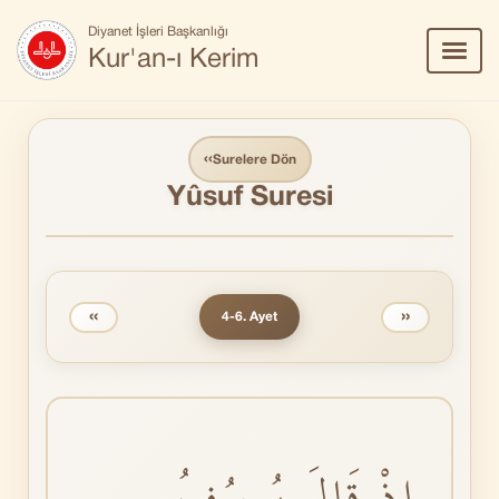
Diyanet İşleri Başkanlığı
Menü
Kur'an-ı Kerim
Aç/Ka
‹‹
Surelere Dön
Yûsuf Suresi
‹‹
››
4-6. Ayet
اِذْ قَالَ يُوسُفُ