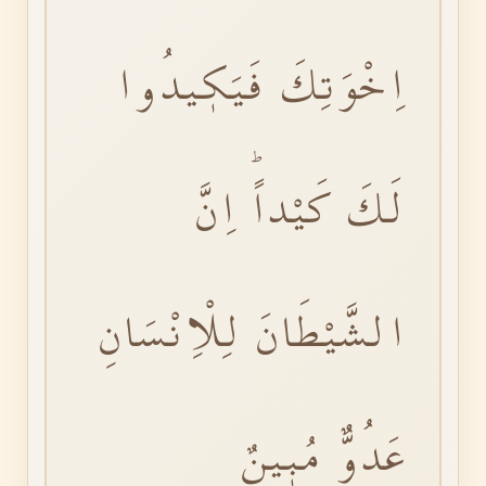
اِخْوَتِكَ فَيَكٖيدُوا
لَكَ كَيْداًؕ اِنَّ
الشَّيْطَانَ لِلْاِنْسَانِ
عَدُوٌّ مُبٖينٌ