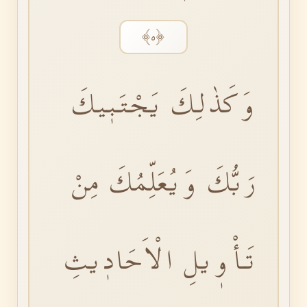
﴿٥﴾
وَكَذٰلِكَ يَجْتَبٖيكَ
رَبُّكَ وَيُعَلِّمُكَ مِنْ
تَأْوٖيلِ الْاَحَادٖيثِ