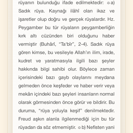
rüyanın bulunduğu ifade edilmektedir: ☼a)
Sadık rüya. Kaynağı ilâhî olan ikaz ve
işaretler olup doğru ve gerçek rüyalardır. Hz.
Peygamber bu tür rüyaların peygamberliğin
kırk altı cüzünden biri olduğunu haber
vermiştir (Buhârî, “Ta‘bîr”, 2-4). Sadık rüya
gören kimse, bu vesileyle Allah’ın ilim, irade,
kudret ve yaratmasıyla ilgili bazı şeyler
hakkında bilgi sahibi olur. Böylece zaman
içerisindeki bazı gayb olaylarını meydana
gelmeden önce keşfeder ve haber verir veya
mekân içindeki bazı şeyleri insanların normal
olarak görmesinden önce görür ve bildirir. Bu
duruma, “rüya yoluyla keşif” denilmektedir.
Freud aşkın alanla ilgilenmediği için bu tür
rüyadan da söz etmemiştir. ☼b) Nefisten yani