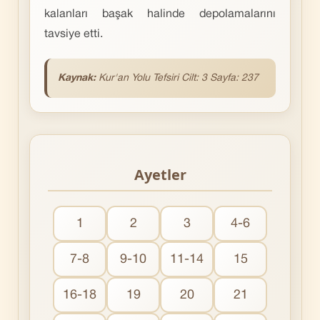
kalanları başak halinde depolamalarını
tavsiye etti.
Kaynak:
Kur'an Yolu Tefsiri Cilt: 3 Sayfa: 237
Ayetler
1
2
3
4-6
7-8
9-10
11-14
15
16-18
19
20
21