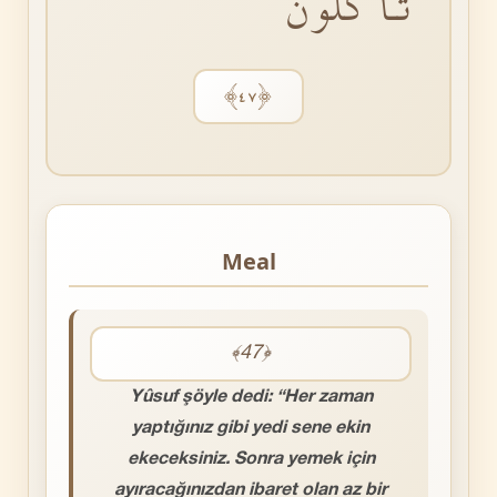
تَأْكُلُونَ
﴿٤٧﴾
Meal
﴾47﴿
Yûsuf şöyle dedi: “Her zaman
yaptığınız gibi yedi sene ekin
ekeceksiniz. Sonra yemek için
ayıracağınızdan ibaret olan az bir