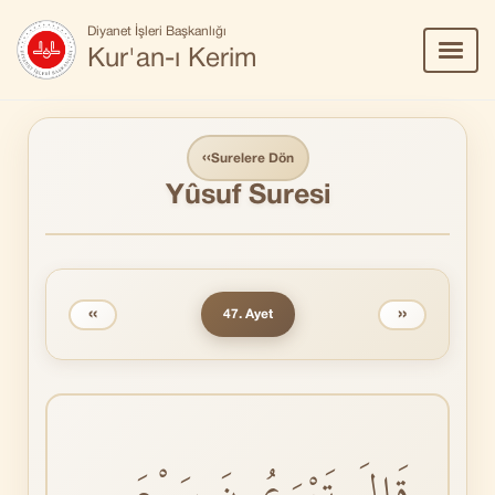
Diyanet İşleri Başkanlığı
Menü
Kur'an-ı Kerim
Aç/Ka
‹‹
Surelere Dön
Yûsuf Suresi
‹‹
››
47. Ayet
قَالَ تَزْرَعُونَ سَبْعَ