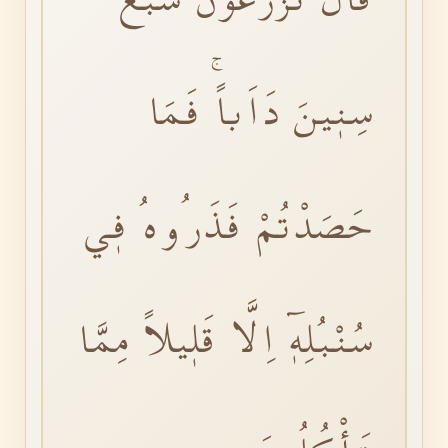
سِنٖينَ دَاَباًۚ فَمَا
حَصَدْتُمْ فَذَرُوهُ فٖي
سُنْبُلِهٖٓ اِلَّا قَلٖيلاً مِمَّا