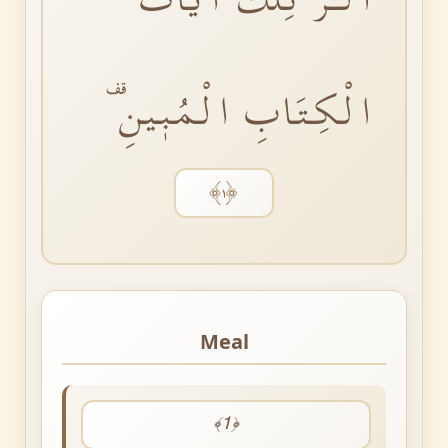
الْكِتَابِ الْمُبٖينِࣞ
﴿١﴾
Meal
﴾1﴿