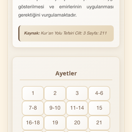
gösterilmesi ve emirlerinin uygulanması
gerektiğini vurgulamaktadır.
Kaynak:
Kur'an Yolu Tefsiri Cilt: 3 Sayfa: 211
Ayetler
1
2
3
4-6
7-8
9-10
11-14
15
16-18
19
20
21