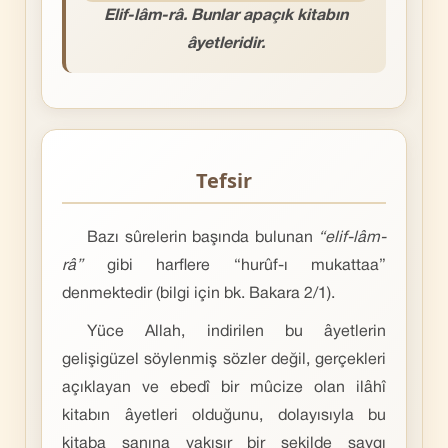
Elif-lâm-râ. Bunlar apaçık kitabın
âyetleridir.
Tefsir
Bazı sûrelerin başında bulunan
“elif-lâm-
râ”
gibi harflere “hurûf-ı mukattaa”
denmektedir (bilgi için bk. Bakara 2/1).
Yüce Allah, indirilen bu âyetlerin
gelişigüzel söylenmiş sözler değil, gerçekleri
açıklayan ve ebedî bir mûcize olan ilâhî
kitabın âyetleri olduğunu, dolayısıyla bu
kitaba şanına yakışır bir şekilde saygı