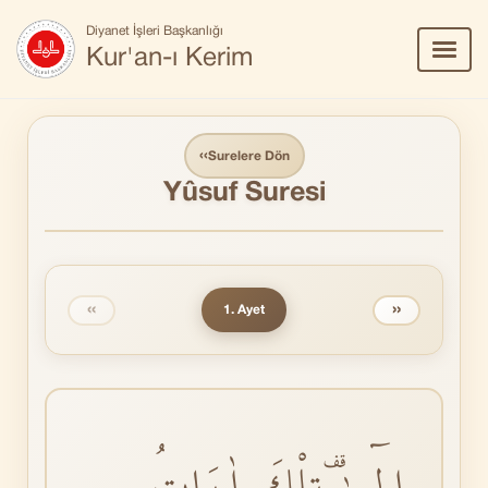
Diyanet İşleri Başkanlığı
Menü
Kur'an-ı Kerim
Aç/Ka
‹‹
Surelere Dön
Yûsuf Suresi
‹‹
››
1. Ayet
الٓـرٰࣞ تِلْكَ اٰيَاتُ