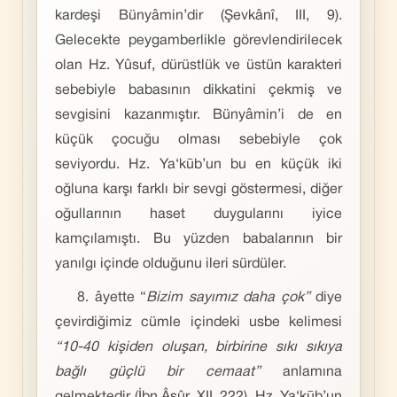
kardeşi Bünyâmin’dir (Şevkânî, III, 9).
Gelecekte peygamberlikle görevlendirilecek
olan Hz. Yûsuf, dürüstlük ve üstün karakteri
sebebiyle babasının dikkatini çekmiş ve
sevgisini kazanmıştır. Bünyâmin’i de en
küçük çocuğu olması sebebiyle çok
seviyordu. Hz. Ya‘kūb’un bu en küçük iki
oğluna karşı farklı bir sevgi göstermesi, diğer
oğullarının haset duygularını iyice
kamçılamıştı. Bu yüzden babalarının bir
yanılgı içinde olduğunu ileri sürdüler.
8. âyette “
Bizim sayımız daha çok”
diye
çevirdiğimiz cümle içindeki usbe kelimesi
“10-40 kişiden oluşan, birbirine sıkı sıkıya
bağlı güçlü bir cemaat”
anlamına