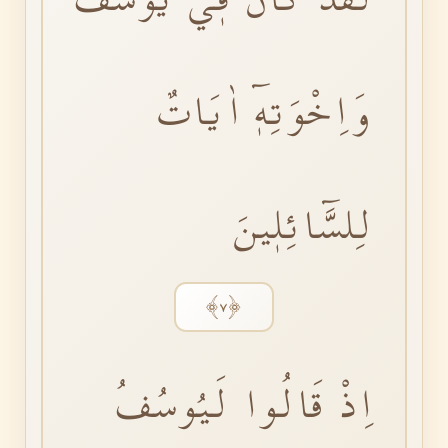
وَاِخْوَتِهٖٓ اٰيَاتٌ
لِلسَّٓائِلٖينَ
﴿٧﴾
اِذْ قَالُوا لَيُوسُفُ