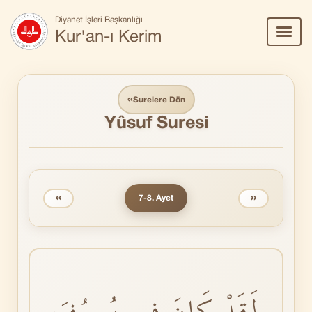
Diyanet İşleri Başkanlığı
Menü
Kur'an-ı Kerim
Aç/Ka
‹‹
Surelere Dön
Yûsuf Suresi
‹‹
››
7-8. Ayet
لَقَدْ كَانَ فٖي يُوسُفَ