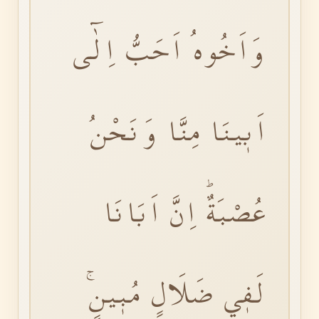
وَاَخُوهُ اَحَبُّ اِلٰٓى
اَبٖينَا مِنَّا وَنَحْنُ
عُصْبَةٌؕ اِنَّ اَبَانَا
لَفٖي ضَلَالٍ مُبٖينٍۚ