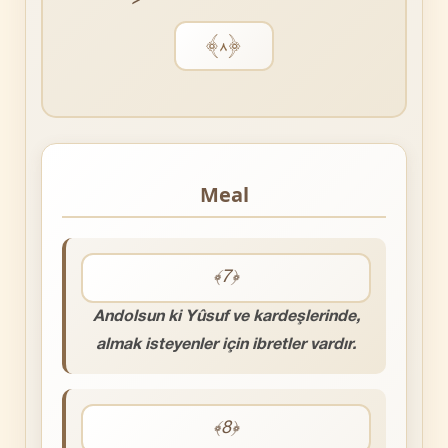
﴿٨﴾
Meal
﴾7﴿
Andolsun ki Yûsuf ve kardeşlerinde,
almak isteyenler için ibretler vardır.
﴾8﴿