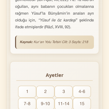
gelmektedir (İbn Âşûr, XII, 222). Hz. Ya‘kūb’un
oğulları, aynı babanın çocukları olmalarına
rağmen Yûsuf’la Bünyâmin’in anaları ayrı
olduğu için,
“Yûsuf ile öz kardeşi
” şeklinde
ifade etmişlerdir (Râzî, XVIII, 92).
Kaynak:
Kur'an Yolu Tefsiri Cilt: 3 Sayfa: 218
Ayetler
1
2
3
4-6
7-8
9-10
11-14
15