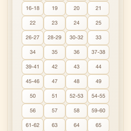
16-18
19
20
21
22
23
24
25
26-27
28-29
30-32
33
34
35
36
37-38
39-41
42
43
44
45-46
47
48
49
50
51
52-53
54-55
56
57
58
59-60
61-62
63
64
65