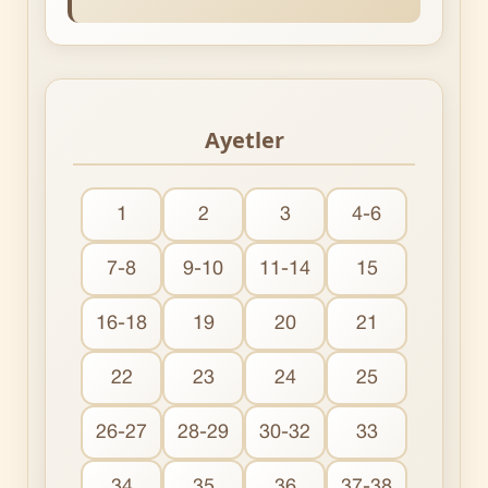
Ayetler
1
2
3
4-6
7-8
9-10
11-14
15
16-18
19
20
21
22
23
24
25
26-27
28-29
30-32
33
34
35
36
37-38