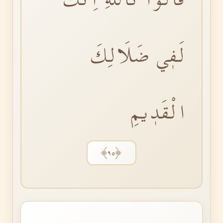
لَفٖي ضَلَالِكَ
الْقَدٖيمِ
﴿٩٥﴾