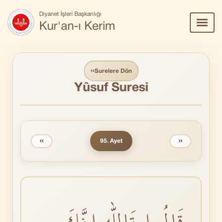
Diyanet İşleri Başkanlığı
Menü
Kur'an-ı Kerim
Aç/Ka
‹‹
Surelere Dön
Yûsuf Suresi
‹‹
››
95. Ayet
قَالُوا تَاللّٰهِ اِنَّكَ