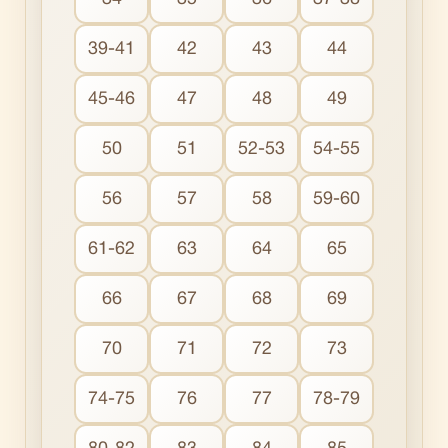
39-41
42
43
44
45-46
47
48
49
50
51
52-53
54-55
56
57
58
59-60
61-62
63
64
65
66
67
68
69
70
71
72
73
74-75
76
77
78-79