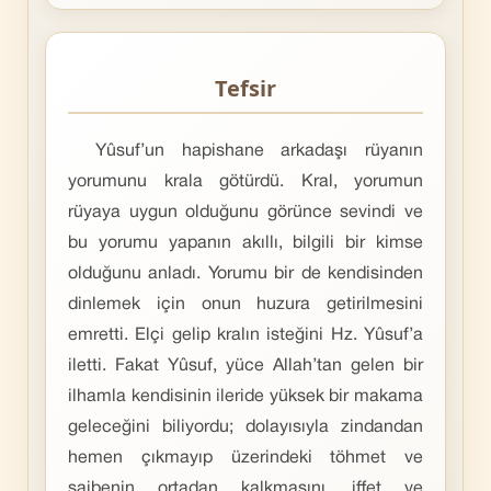
Tefsir
Yûsuf’un hapishane arkadaşı rüyanın
yorumunu krala götürdü. Kral, yorumun
rüyaya uygun olduğunu görünce sevindi ve
bu yorumu yapanın akıllı, bilgili bir kimse
olduğunu anladı. Yorumu bir de kendisinden
dinlemek için onun huzura getirilmesini
emretti. Elçi gelip kralın isteğini Hz. Yûsuf’a
iletti. Fakat Yûsuf, yüce Allah’tan gelen bir
ilhamla kendisinin ileride yüksek bir makama
geleceğini biliyordu; dolayısıyla zindandan
hemen çıkmayıp üzerindeki töhmet ve
şaibenin ortadan kalkmasını, iffet ve