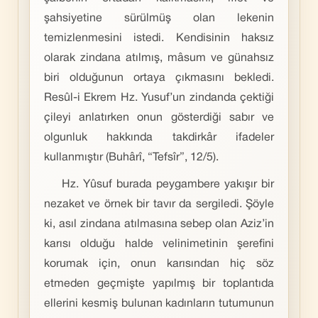
şahsiyetine sürülmüş olan lekenin
temizlenmesini istedi. Kendisinin haksız
olarak zindana atılmış, mâsum ve günahsız
biri olduğunun ortaya çıkmasını bekledi.
Resûl-i Ekrem Hz. Yusuf’un zindanda çektiği
çileyi anlatırken onun gösterdiği sabır ve
olgunluk hakkında takdirkâr ifadeler
kullanmıştır (Buhârî, “Tefsîr”, 12/5).
Hz. Yûsuf burada peygambere yakışır bir
nezaket ve örnek bir tavır da sergiledi. Şöyle
ki, asıl zindana atılmasına sebep olan Aziz’in
karısı olduğu halde velinimetinin şerefini
korumak için, onun karısından hiç söz
etmeden geçmişte yapılmış bir toplantıda
ellerini kesmiş bulunan kadınların tutumunun