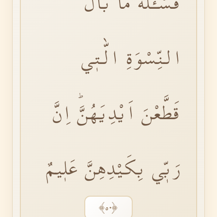
فَسْـَٔلْهُ مَا بَالُ
النِّسْوَةِ الّٰتٖي
قَطَّعْنَ اَيْدِيَهُنَّؕ اِنَّ
رَبّٖي بِكَيْدِهِنَّ عَلٖيمٌ
﴿٥٠﴾