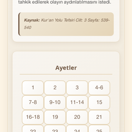
tahkik edilerek olayın aydınlatılmasını istedi.
Kaynak:
Kur'an Yolu Tefsiri Cilt: 3 Sayfa: 539-
540
Ayetler
1
2
3
4-6
7-8
9-10
11-14
15
16-18
19
20
21