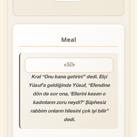
Meal
﴾50﴿
Kral “Onu bana getirin!” dedi. Elçi
Yûsuf’a geldiğinde Yûsuf, “Efendine
dön de sor ona, ‘Ellerini kesen o
kadınların zoru neydi?’ Şüphesiz
rabbim onların hilesini çok iyi bilir”
dedi.