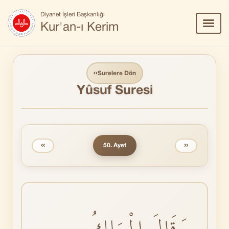
Diyanet İşleri Başkanlığı
Menü
Kur'an-ı Kerim
Aç/Ka
‹‹
Surelere Dön
Yûsuf Suresi
‹‹
››
50. Ayet
وَقَالَ الْمَلِكُ