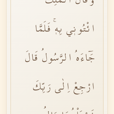
ائْتُونٖي بِهٖۚ فَلَمَّا
جَٓاءَهُ الرَّسُولُ قَالَ
ارْجِعْ اِلٰى رَبِّكَ