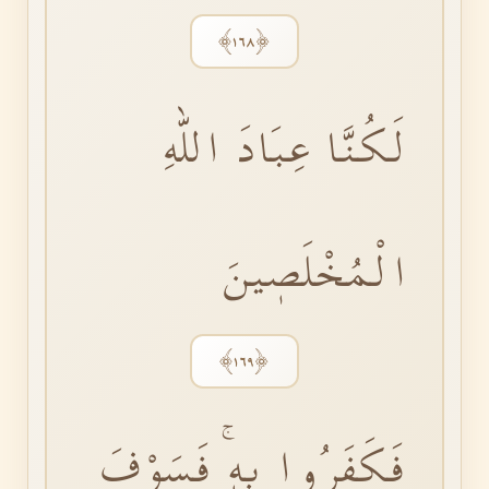
﴿١٦٨﴾
لَكُنَّا عِبَادَ اللّٰهِ
الْمُخْلَصٖينَ
﴿١٦٩﴾
فَكَفَرُوا بِهٖۚ فَسَوْفَ