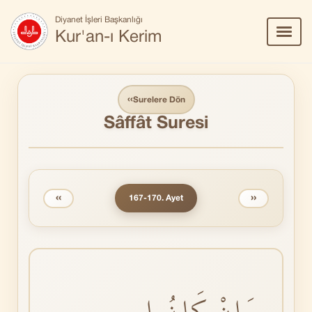
Diyanet İşleri Başkanlığı
Menü
Kur'an-ı Kerim
Aç/Ka
‹‹
Surelere Dön
Sâffât Suresi
‹‹
››
167-170. Ayet
وَاِنْ كَانُوا