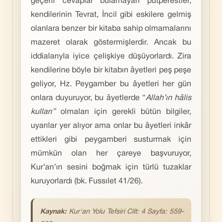
geçerli cevaplar bulamayan putperestler,
kendilerinin Tevrat, İncil gibi eskilere gelmiş
olanlara benzer bir kitaba sahip olmamalarını
mazeret olarak göstermişlerdir. Ancak bu
iddialarıyla iyice çelişkiye düşüyorlardı. Zira
kendilerine böyle bir kitabın âyetleri peş peşe
geliyor, Hz. Peygamber bu âyetleri her gün
onlara duyuruyor, bu âyetlerde “
Allah’ın hâlis
kulları”
olmaları için gerekli bütün bilgiler,
uyarılar yer alıyor ama onlar bu âyetleri inkâr
ettikleri gibi peygamberi susturmak için
mümkün olan her çareye başvuruyor,
Kur’an’ın sesini boğmak için türlü tuzaklar
kuruyorlardı (bk. Fussılet 41/26).
Kaynak:
Kur'an Yolu Tefsiri Cilt: 4 Sayfa: 559-