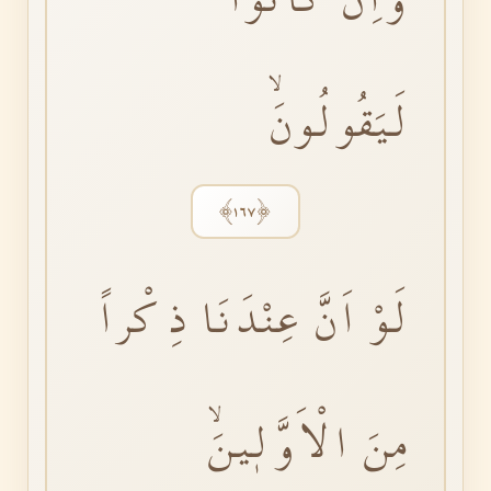
لَيَقُولُونَۙ
﴿١٦٧﴾
لَوْ اَنَّ عِنْدَنَا ذِ كْراً
مِنَ الْاَوَّلٖينَۙ