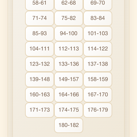
58-61
62-68
69-70
71-74
75-82
83-84
85-93
94-100
101-103
104-111
112-113
114-122
123-132
133-136
137-138
139-148
149-157
158-159
160-163
164-166
167-170
171-173
174-175
176-179
180-182