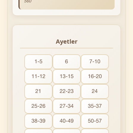
560
Ayetler
1-5
6
7-10
11-12
13-15
16-20
21
22-23
24
25-26
27-34
35-37
38-39
40-49
50-57