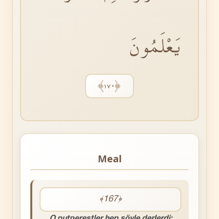
يَعْلَمُونَ
﴿١٧٠﴾
Meal
﴾167﴿
O putperestler hep şöyle derlerdi: