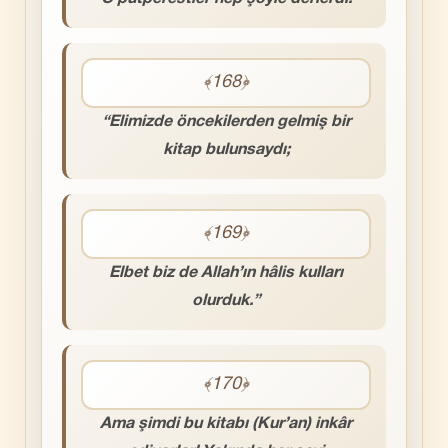
﴾168﴿
“Elimizde öncekilerden gelmiş bir
kitap bulunsaydı;
﴾169﴿
Elbet biz de Allah’ın hâlis kulları
olurduk.”
﴾170﴿
Ama şimdi bu kitabı (Kur’an) inkâr