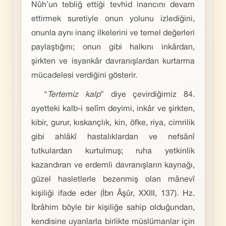
Nûh’un tebliğ ettiği tevhid inancını devam
ettirmek suretiyle onun yolunu izlediğini,
onunla aynı inanç ilkelerini ve temel değerleri
paylaştığını; onun gibi halkını inkârdan,
şirkten ve isyankâr davranışlardan kurtarma
mücadelesi verdiğini gösterir.
“
Tertemiz kalp
” diye çevirdiğimiz 84.
ayetteki kalb-i selîm deyimi, inkâr ve şirkten,
kibir, gurur, kıskançlık, kin, öfke, riya, cimrilik
gibi ahlâkî hastalıklardan ve nefsânî
tutkulardan kurtulmuş; ruha yetkinlik
kazandıran ve erdemli davranışların kaynağı,
güzel hasletlerle bezenmiş olan mânevî
kişiliği ifade eder (İbn Âşûr, XXIII, 137). Hz.
İbrâhim böyle bir kişiliğe sahip olduğundan,
kendisine uyanlarla birlikte müslümanlar için