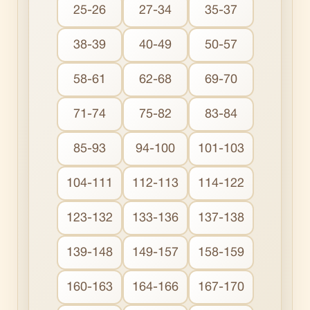
25-26
27-34
35-37
38-39
40-49
50-57
58-61
62-68
69-70
71-74
75-82
83-84
85-93
94-100
101-103
104-111
112-113
114-122
123-132
133-136
137-138
139-148
149-157
158-159
160-163
164-166
167-170