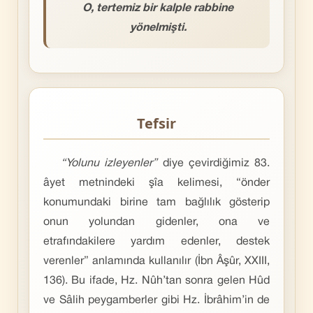
O, tertemiz bir kalple rabbine
yönelmişti.
Tefsir
“Yolunu izleyenler”
diye çevirdiğimiz 83.
âyet metnindeki şîa kelimesi, “önder
konumundaki birine tam bağlılık gösterip
onun yolundan gidenler, ona ve
etrafındakilere yardım edenler, destek
verenler” anlamında kullanılır (İbn Âşûr, XXIII,
136). Bu ifade, Hz. Nûh’tan sonra gelen Hûd
ve Sâlih peygamberler gibi Hz. İbrâhim’in de