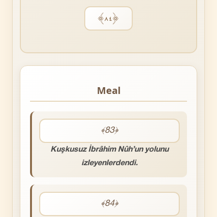
﴿٨٤﴾
Meal
﴾83﴿
Kuşkusuz İbrâhim Nûh’un yolunu
izleyenlerdendi.
﴾84﴿