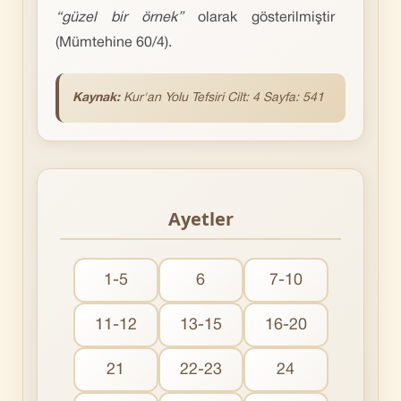
“güzel bir örnek”
olarak gösterilmiştir
(Mümtehine 60/4).
Kaynak:
Kur'an Yolu Tefsiri Cilt: 4 Sayfa: 541
Ayetler
1-5
6
7-10
11-12
13-15
16-20
21
22-23
24