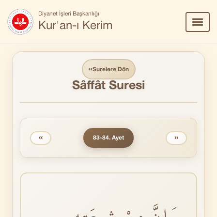
Diyanet İşleri Başkanlığı
Menü
Kur'an-ı Kerim
Aç/Ka
‹‹
Surelere Dön
Sâffât Suresi
‹‹
››
83-84. Ayet
وَاِنَّ مِنْ شٖيعَتِهٖ