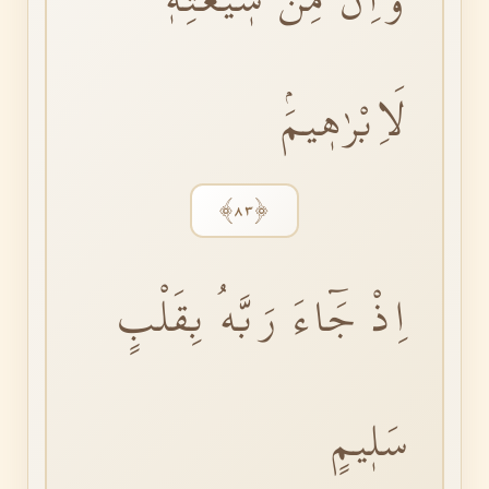
لَاِبْرٰهٖيمَۘ
﴿٨٣﴾
اِذْ جَٓاءَ رَبَّهُ بِقَلْبٍ
سَلٖيمٍ