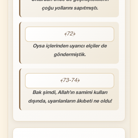
çoğu yollarını sapıtmıştı.
﴾72﴿
Oysa içlerinden uyarıcı elçiler de
göndermiştik.
﴾73-74﴿
Bak şimdi, Allah’ın samimi kulları
dışında, uyarılanların âkıbeti ne oldu!