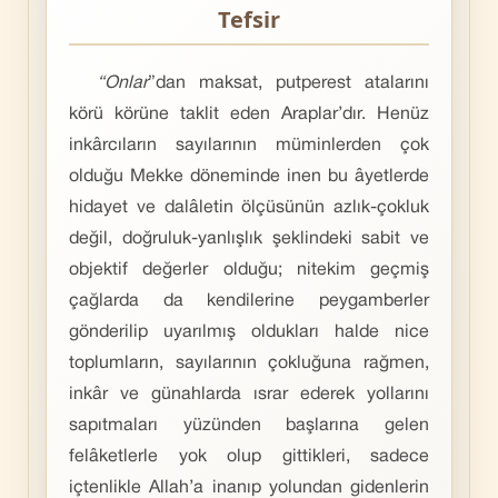
Tefsir
“Onlar
”dan maksat, putperest atalarını
körü körüne taklit eden Araplar’dır. Henüz
inkârcıların sayılarının müminlerden çok
olduğu Mekke döneminde inen bu âyetlerde
hidayet ve dalâletin ölçüsünün azlık-çokluk
değil, doğruluk-yanlışlık şeklindeki sabit ve
objektif değerler olduğu; nitekim geçmiş
çağlarda da kendilerine peygamberler
gönderilip uyarılmış oldukları halde nice
toplumların, sayılarının çokluğuna rağmen,
inkâr ve günahlarda ısrar ederek yollarını
sapıtmaları yüzünden başlarına gelen
felâketlerle yok olup gittikleri, sadece
içtenlikle Allah’a inanıp yolundan gidenlerin