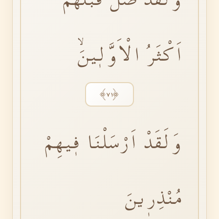
اَكْثَرُ الْاَوَّلٖينَۙ
﴿٧١﴾
وَلَقَدْ اَرْسَلْنَا فٖيهِمْ
مُنْذِرٖينَ