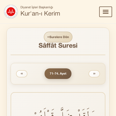
Diyanet İşleri Başkanlığı
Menü
Kur'an-ı Kerim
Aç/Ka
‹‹
Surelere Dön
Sâffât Suresi
‹‹
››
71-74. Ayet
وَلَقَدْ ضَلَّ قَبْلَهُمْ