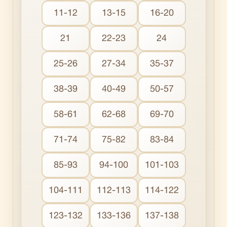
11-12
13-15
16-20
21
22-23
24
25-26
27-34
35-37
38-39
40-49
50-57
58-61
62-68
69-70
71-74
75-82
83-84
85-93
94-100
101-103
104-111
112-113
114-122
123-132
133-136
137-138