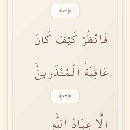
﴿٧٢﴾
فَانْظُرْ كَيْفَ كَانَ
عَاقِبَةُ الْمُنْذَرٖينَۙ
﴿٧٣﴾
اِلَّا عِبَادَ اللّٰهِ