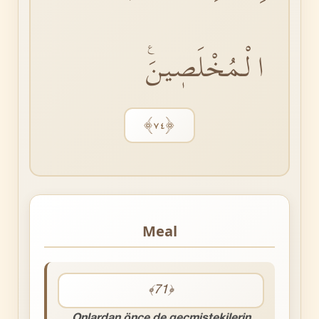
الْمُخْلَصٖينَࣖ
﴿٧٤﴾
Meal
﴾71﴿
Onlardan önce de geçmiştekilerin