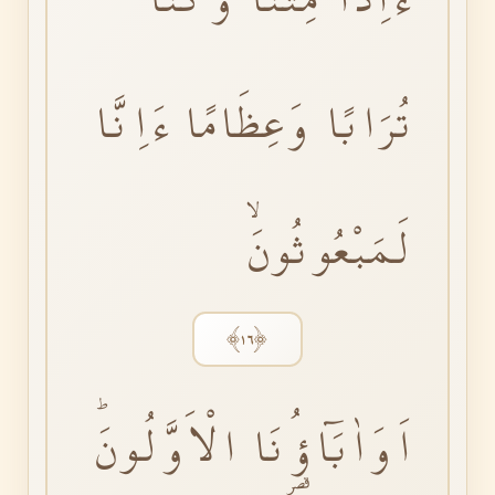
تُرَابًا وَعِظَامًا ءَاِنَّا
لَمَبْعُوثُونَۙ
﴿١٦﴾
اَوَاٰبَٓاؤُ۬نَا الْاَوَّلُونَؕ