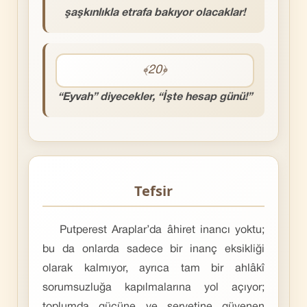
şaşkınlıkla etrafa bakıyor olacaklar!
﴾20﴿
“Eyvah” diyecekler, “İşte hesap günü!”
Tefsir
Putperest Araplar’da âhiret inancı yoktu;
bu da onlarda sadece bir inanç eksikliği
olarak kalmıyor, ayrıca tam bir ahlâkî
sorumsuzluğa kapılmalarına yol açıyor;