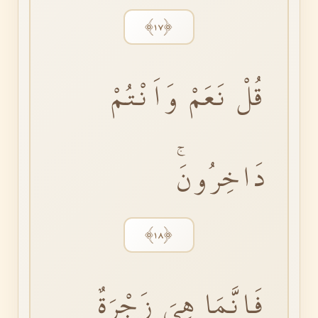
﴿١٧﴾
قُلْ نَعَمْ وَاَنْتُمْ
دَاخِرُونَۚ
﴿١٨﴾
فَاِنَّمَا هِيَ زَجْرَةٌ