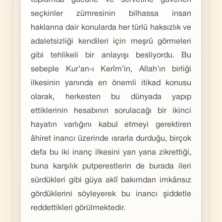
toplumda gücüne ve servetine güvenen
seçkinler zümresinin bilhassa insan
haklarına dair konularda her türlü haksızlık ve
adaletsizliği kendileri için meşrû görmeleri
gibi tehlikeli bir anlayışı besliyordu. Bu
sebeple Kur’an-ı Kerîm’in, Allah’ın birliği
ilkesinin yanında en önemli itikad konusu
olarak, herkesten bu dünyada yapıp
ettiklerinin hesabının sorulacağı bir ikinci
hayatın varlığını kabul etmeyi gerektiren
âhiret inancı üzerinde ısrarla durduğu, birçok
defa bu iki inanç ilkesini yan yana zikrettiği,
buna karşılık putperestlerin de burada ileri
sürdükleri gibi güya aklî bakımdan imkânsız
gördüklerini söyleyerek bu inancı şiddetle
reddettikleri görülmektedir.