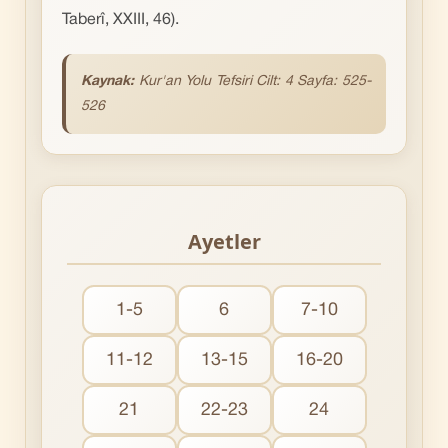
Taberî, XXIII, 46).
Kaynak:
Kur'an Yolu Tefsiri Cilt: 4 Sayfa: 525-
526
Ayetler
1-5
6
7-10
11-12
13-15
16-20
21
22-23
24