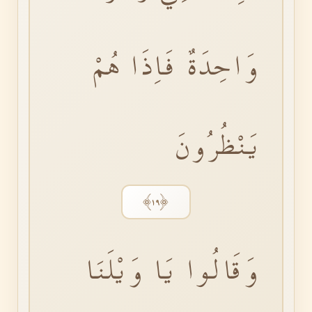
وَاحِدَةٌ فَاِذَا هُمْ
يَنْظُرُونَ
﴿١٩﴾
وَقَالُوا يَا وَيْلَنَا