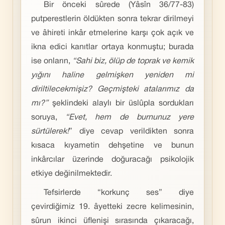
Bir önceki sûrede (Yâsîn 36/77-83)
putperestlerin öldükten sonra tekrar dirilmeyi
ve âhireti inkâr etmelerine karşı çok açık ve
ikna edici kanıtlar ortaya konmuştu; burada
ise onların,
“Sahi biz, ölüp de toprak ve kemik
yığını haline gelmişken yeniden mi
diriltilecekmişiz? Geçmişteki atalarımız da
mı?”
şeklindeki alaylı bir üslûpla sordukları
soruya,
“Evet, hem de burnunuz yere
sürtülerek!
” diye cevap verildikten sonra
kısaca kıyametin dehşetine ve bunun
inkârcılar üzerinde doğuracağı psikolojik
etkiye değinilmektedir.
Tefsirlerde “korkunç ses” diye
çevirdiğimiz 19. âyetteki zecre kelimesinin,
sûrun ikinci üflenişi sırasında çıkaracağı,