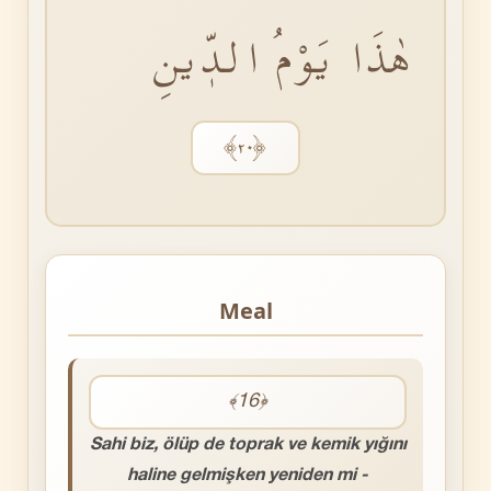
هٰذَا يَوْمُ الدّٖينِ
﴿٢٠﴾
Meal
﴾16﴿
Sahi biz, ölüp de toprak ve kemik yığını
haline gelmişken yeniden mi ­