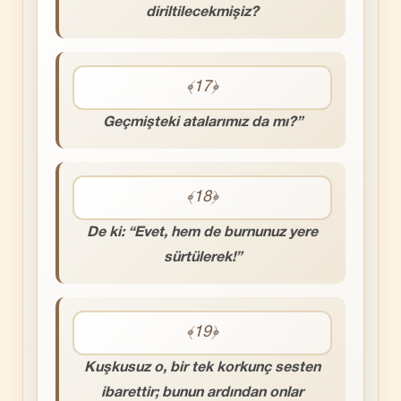
diriltilecekmişiz?
﴾17﴿
Geçmişteki atalarımız da mı?”
﴾18﴿
De ki: “Evet, hem de burnunuz yere
sürtülerek!”
﴾19﴿
Kuşkusuz o, bir tek korkunç sesten
ibarettir; bunun ardından onlar