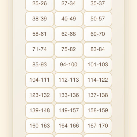
25-26
27-34
35-37
38-39
40-49
50-57
58-61
62-68
69-70
71-74
75-82
83-84
85-93
94-100
101-103
104-111
112-113
114-122
123-132
133-136
137-138
139-148
149-157
158-159
160-163
164-166
167-170