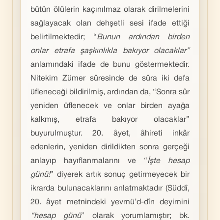
bütün ölülerin kaçınılmaz olarak dirilmelerini
sağlayacak olan dehşetli sesi ifade ettiği
belirtilmektedir; “
Bunun ardından birden
onlar etrafa şaşkınlıkla bakıyor olacaklar”
anlamındaki ifade de bunu göstermektedir.
Nitekim Zümer sûresinde de sûra iki defa
üfleneceği bildirilmiş, ardından da, “Sonra sûr
yeniden üflenecek ve onlar birden ayağa
kalkmış, etrafa bakıyor olacaklar”
buyurulmuştur. 20. âyet, âhireti inkâr
edenlerin, yeniden dirildikten sonra gerçeği
anlayıp hayıflanmalarını ve “
İşte hesap
günü!
” diyerek artık sonuç getirmeyecek bir
ikrarda bulunacaklarını anlatmaktadır (Süddî,
20. âyet metnindeki yevmü’d-dîn deyimini
“hesap günü
” olarak yorumlamıştır; bk.