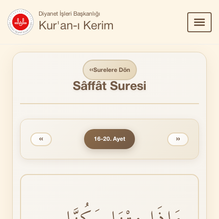
Diyanet İşleri Başkanlığı
Menü
Kur'an-ı Kerim
Aç/Ka
‹‹
Surelere Dön
Sâffât Suresi
‹‹
››
16-20. Ayet
ءَاِذَا مِتْنَا وَكُنَّا