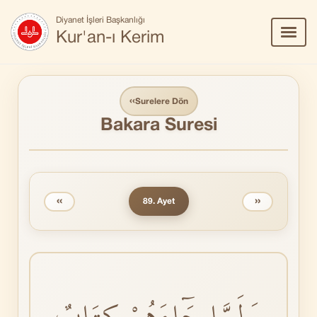
Diyanet İşleri Başkanlığı
Menü
Kur'an-ı Kerim
Aç/Ka
‹‹
Surelere Dön
Bakara Suresi
‹‹
››
89. Ayet
وَلَمَّا جَٓاءَهُمْ كِتَابٌ