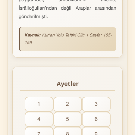
peygamber, umduklarının aksine,
İsrâiloğulları’ndan değil Araplar arasından
gönderilmişti.
Kaynak:
Kur'an Yolu Tefsiri Cilt: 1 Sayfa: 155-
156
Ayetler
1
2
3
4
5
6
7
8
9