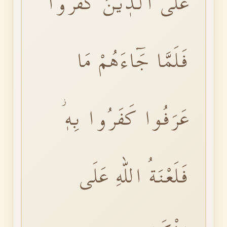
عَلَى الَّذٖينَ كَفَرُواۚ
فَلَمَّا جَٓاءَهُمْ مَا
عَرَفُوا كَفَرُوا بِهٖؗ
فَلَعْنَةُ اللّٰهِ عَلَى