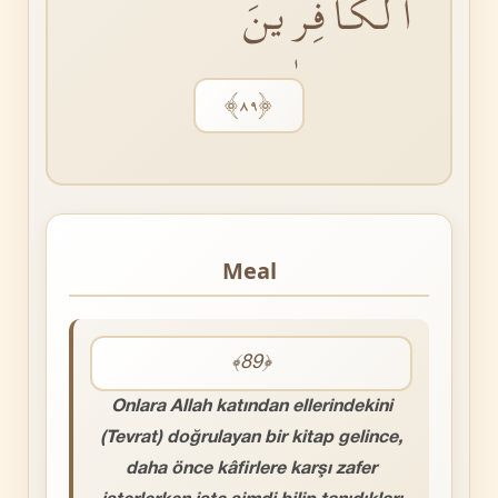
الْكَافِرٖينَ
﴿٨٩﴾
Meal
﴾89﴿
Onlara Allah katından ellerindekini
(Tevrat) doğrulayan bir kitap gelince,
daha önce kâfirlere karşı zafer