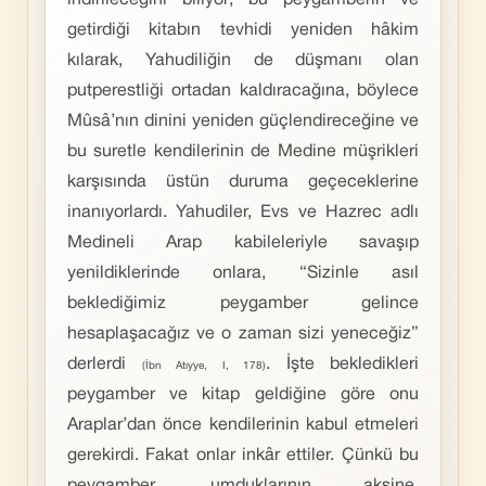
indirileceğini biliyor; bu peygamberin ve
getirdiği kitabın tevhidi yeniden hâkim
kılarak, Yahudiliğin de düşmanı olan
putperestliği ortadan kaldıracağına, böylece
Mûsâ’nın dinini yeniden güçlendireceğine ve
bu suretle kendilerinin de Medine müşrikleri
karşısında üstün duruma geçeceklerine
inanıyorlardı. Yahudiler, Evs ve Hazrec adlı
Medineli Arap kabileleriyle savaşıp
yenildiklerinde onlara, “Sizinle asıl
beklediğimiz peygamber gelince
hesaplaşacağız ve o zaman sizi yeneceğiz”
derlerdi
. İşte bekledikleri
(İbn Atıyye, I, 178)
peygamber ve kitap geldiğine göre onu
Araplar’dan önce kendilerinin kabul etmeleri
gerekirdi. Fakat onlar inkâr ettiler. Çünkü bu