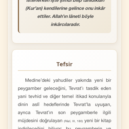
isterlerken işte şimdi bilip tanıdıkları
(Kur’an) kendilerine gelince onu inkâr
ettiler. Allah’ın lâneti böyle
inkârcılaradır.
Tefsir
Medine’deki yahudiler yakında yeni bir
peygamber geleceğini, Tevrat’ı tasdik eden
yani tevhid ve diğer temel itikad konularıyla
dinin aslî hedeflerinde Tevrat’la uyuşan,
ayrıca Tevrat’ın son peygamberle ilgili
müjdesini doğrulayan
yeni bir kitap
(Râzî, III, 180)