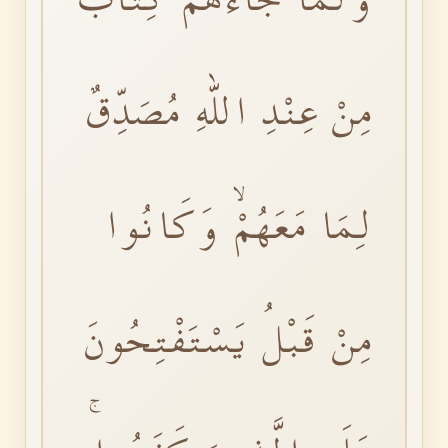
مِنْ عِنْدِ اللّٰهِ مُصَدِّقٌ
لِمَا مَعَهُمْۙ وَكَانُوا
مِنْ قَبْلُ يَسْتَفْتِحُونَ