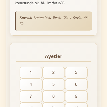
konusunda bk. Âl-i İmrân 3/7).
Kaynak:
Kur'an Yolu Tefsiri Cilt: 1 Sayfa: 68-
70
Ayetler
1
2
3
4
5
6
7
8
9