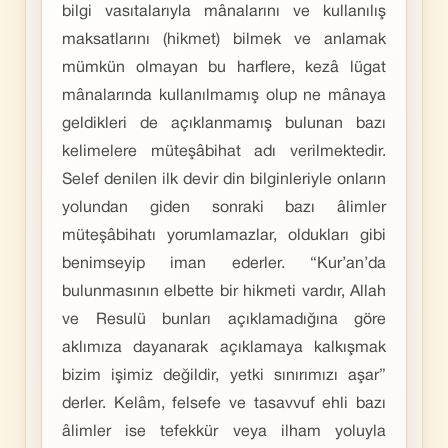
bilgi vasıtalarıyla mânalarını ve kullanılış
maksatlarını (hikmet) bilmek ve anlamak
mümkün olmayan bu harflere, kezâ lügat
mânalarında kullanılmamış olup ne mânaya
geldikleri de açıklanmamış bulunan bazı
kelimelere müteşâbihat adı verilmektedir.
Selef denilen ilk devir din bilginleriyle onların
yolundan giden sonraki bazı âlimler
müteşâbihatı yorumlamazlar, oldukları gibi
benimseyip iman ederler. “Kur’an’da
bulunmasının elbette bir hikmeti vardır, Allah
ve Resulü bunları açıklamadığına göre
aklımıza dayanarak açıklamaya kalkışmak
bizim işimiz değildir, yetki sınırımızı aşar”
derler. Kelâm, felsefe ve tasavvuf ehli bazı
âlimler ise tefekkür veya ilham yoluyla