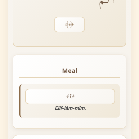
﴿١﴾
Meal
﴾1﴿
Elif-lâm-mîm.