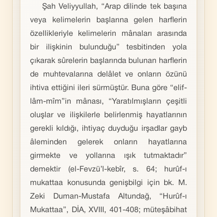
Şah Veliyyullah, “Arap dilinde tek başına
veya kelimelerin başlarına gelen harflerin
özellikleriyle kelimelerin mânaları arasında
bir ilişkinin bulunduğu” tesbitinden yola
çıkarak sûrelerin başlarında bulunan harflerin
de muhtevalarına delâlet ve onların özünü
ihtiva ettiğini ileri sürmüştür. Buna göre “elif-
lâm-mîm”in mânası, “Yaratılmışların çeşitli
oluşlar ve ilişkilerle belirlenmiş hayatlarının
gerekli kıldığı, ihtiyaç duyduğu irşadlar gayb
âleminden gelerek onların hayatlarına
girmekte ve yollarına ışık tutmaktadır”
demektir (el-Fevzü’l-kebîr, s. 64; hurûf-ı
mukattaa konusunda genişbilgi için bk. M.
Zeki Duman-Mustafa Altundağ, “Hurûf-ı
Mukattaa”, DİA, XVIII, 401-408; müteşâbihat