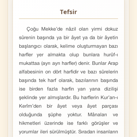
Tefsir
Çoğu Mekke’de nâzil olan yirmi dokuz
sûrenin başında ya bir âyet ya da bir âyetin
başlangıcı olarak, kelime oluşturmayan bazı
harfler yer almakta olup bunlara hurûf-ı
mukattaa (ayrı ayrı harfler) denir. Bunlar Arap
alfabesinin on dört harfidir ve bazı sûrelerin
başında tek harf olarak, bazılarının başında
ise birden fazla harfin yan yana dizilişi
şeklinde yer almışlardır. Bu harflerin Kur’an-ı
Kerîm’den bir âyet veya âyet parçası
olduğunda şüphe yoktur. Mânaları ve
hikmetleri üzerinde ise farklı görüşler ve
yorumlar ileri sürülmüştür. Sıradan insanların