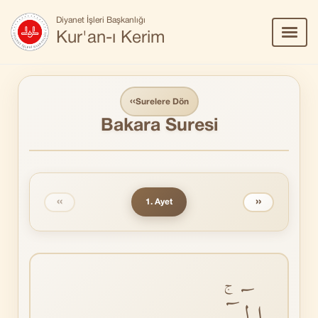
Diyanet İşleri Başkanlığı
Menü
Kur'an-ı Kerim
Aç/Ka
‹‹
Surelere Dön
Bakara Suresi
‹‹
››
1. Ayet
الٓمٓۚ