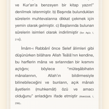
ve Kur’an’a benzeyen bir kitap yazın!”
denilmek istenmiştir. b) Başında bulundukları
sûrelerin muhtevalarına dikkat çekmek için
yemin olarak gelmiştir. c) Başlarında bulunan
sûrelerin isimleri olarak indirilmiştir
(İbn Aşûr, I,
).
216
İmâm-ı Rabbânî önce Selef âlimleri gibi
düşünürken bilâhare Allah Teâlâ’nın kendine,
bu harflerin mâna ve sırlarından bir kısmını
açtığını; böylece “müteşâbihatın
mânalarının, Allah’ın bildirmesiyle
bilinebileceğini ve bunların, açık mânalı
âyetlerin (muhkemât) özü ve amacı
olduğunu” anladığını ifade etmiştir
(Mektûbât, I,
.
296)