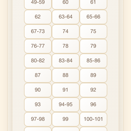
49-59
60
61
62
63-64
65-66
67-73
74
75
76-77
78
79
80-82
83-84
85-86
87
88
89
90
91
92
93
94-95
96
97-98
99
100-101