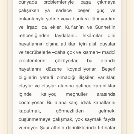
dünyada problemleriyle başa çıkmaya
çalışırken ya sadece beşerî güç ve
imkânlarıyla yetinir veya bunlara ilâhî yardım
ve irşadı da ekler, Kur’an’ın ve Sünnet’in
rehberliğinden faydalanır. İnkârcılar dini
hayatlarının dışına attıkları için akıl, duyular
ve tecrübelerle –daha çok ve kısmen– maddî
problemlerini çözüyorlar, bu alanda
hayatlarını düzene koyabiliyorlar. Beşerî
bilgilerin yeterli olmadığı ilişkiler, varlıklar,
olaylar ve oluşlar alanına gelince karanlıklar
içinde kalıyor, meçhuller arasında
bocalıyorlar. Bu alana karşı idrak kanallarını
kapatmak, görmezlikten gelmek,
düşünmemeye çalışmak, yok saymak fayda
vermiyor. Şuur altının derinliklerinde fırtınalar