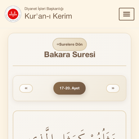
Diyanet İşleri Başkanlığı
Menü
Kur'an-ı Kerim
Aç/Ka
‹‹
Surelere Dön
Bakara Suresi
‹‹
››
17-20. Ayet
مَثَلُهُمْ كَمَثَلِ الَّذِى