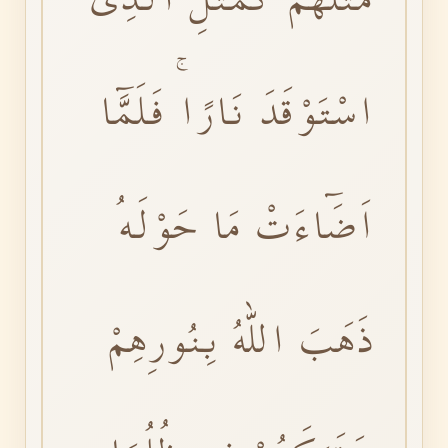
اسْتَوْقَدَ نَارًاۚ فَلَمَّٓا
اَضَٓاءَتْ مَا حَوْلَهُ
ذَهَبَ اللّٰهُ بِنُورِهِمْ