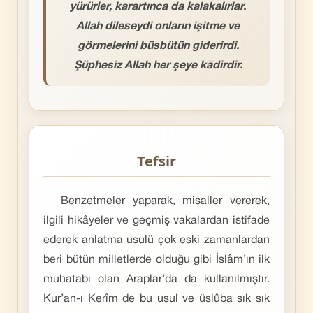
yürürler, karartınca da kalakalırlar.
Allah dileseydi onların işitme ve
görmelerini büsbütün giderirdi.
Şüphesiz Allah her şeye kādirdir.
Tefsir
Benzetmeler yaparak, misaller vererek,
ilgili hikâyeler ve geçmiş vakalardan istifade
ederek anlatma usulü çok eski zamanlardan
beri bütün milletlerde olduğu gibi İslâm’ın ilk
muhatabı olan Araplar’da da kullanılmıştır.
Kur’an-ı Kerîm de bu usul ve üslûba sık sık