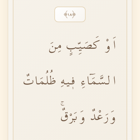
﴿١٨﴾
اَوْ كَصَيِّبٍ مِنَ
السَّمَٓاءِ فٖيهِ ظُلُمَاتٌ
وَرَعْدٌ وَبَرْقٌۚ