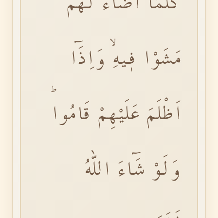
كُلَّمَٓا اَضَٓاءَ لَهُمْ
مَشَوْا فٖيهِۙ وَاِذَٓا
اَظْلَمَ عَلَيْهِمْ قَامُواۜ
وَلَوْ شَٓاءَ اللّٰهُ