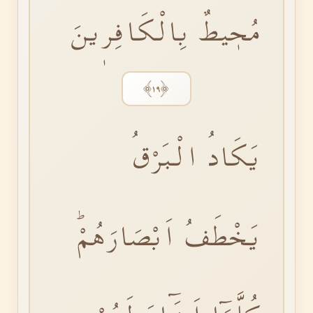
مُحٖيطٌ بِالْكَافِرٖينَ
﴿١٩﴾
يَكَادُ الْبَرْقُ
يَخْطَفُ اَبْصَارَهُمْۜ