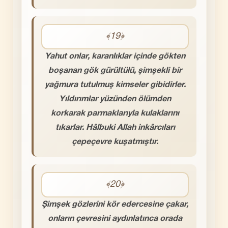
﴾19﴿
Yahut onlar, karanlıklar içinde gökten
boşanan gök gürültülü, şimşekli bir
yağmura tutulmuş kimseler gibidirler.
Yıldırımlar yüzünden ölümden
korkarak parmaklarıyla kulaklarını
tıkarlar. Hâlbuki Allah inkârcıları
çepeçevre kuşatmıştır.
﴾20﴿
Şimşek gözlerini kör edercesine çakar,
onların çevresini aydınlatınca orada