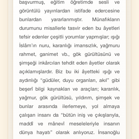
başvurmuş, eğitim öğretimde sesli ve
görüntülü yayınlardan istifade edercesine
bunlardan yararlanmıştır. Münafıkların
durumunu misallerle tasvir eden bu âyetleri
tefsir edenler çeşitli yorumlar yapmışlar; ışığı
İslâm’ın nuru, karanlığı imansızlık, yağmuru
rahmet, ganimet vb., gök gürültüsünü ve
şimşeği inkârcıları tehdit eden âyetler olarak
açıklamışlardır. Biz bu iki âyetteki ışığı ve
aydınlığı “güdüler, duyu organları, akıl” gibi
beşerî bilgi kaynakları ve araçları; karanlık,
yağmur, gök gürültüsü, yıldırım, şimşek ve
bunlar arasında ilerlemeye, yol almaya
çalışan insanı da “bütün iniş ve çıkışlarıyla,
maddî ve mânevî meseleleriyle insanın
dünya hayatı” olarak anlıyoruz. İnsanoğlu