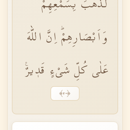
لَذَهَبَ بِسَمْعِهِمْ
وَاَبْصَارِهِمْۜ اِنَّ اللّٰهَ
عَلٰى كُلِّ شَىْءٍ قَدٖيرٌ۟
﴿٢٠﴾