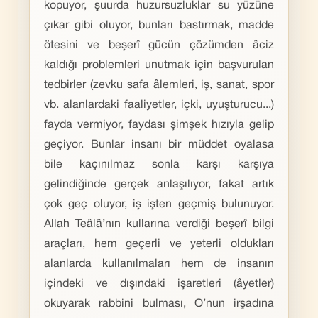
kopuyor, şuurda huzursuzluklar su yüzüne
çıkar gibi oluyor, bunları bastırmak, madde
ötesini ve beşerî gücün çözümden âciz
kaldığı problemleri unutmak için başvurulan
tedbirler (zevku safa âlemleri, iş, sanat, spor
vb. alanlardaki faaliyetler, içki, uyuşturucu...)
fayda vermiyor, faydası şimşek hızıyla gelip
geçiyor. Bunlar insanı bir müddet oyalasa
bile kaçınılmaz sonla karşı karşıya
gelindiğinde gerçek anlaşılıyor, fakat artık
çok geç oluyor, iş işten geçmiş bulunuyor.
Allah Teâlâ’nın kullarına verdiği beşerî bilgi
araçları, hem geçerli ve yeterli oldukları
alanlarda kullanılmaları hem de insanın
içindeki ve dışındaki işaretleri (âyetler)
okuyarak rabbini bulması, O’nun irşadına