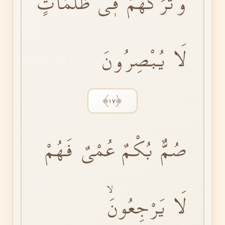
وَتَرَكَهُمْ فٖى ظُلُمَاتٍ
لَا يُبْصِرُونَ
﴿١٧﴾
صُمٌّ بُكْمٌ عُمْىٌ فَهُمْ
لَا يَرْجِعُونَۙ