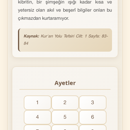
kibritin, bir şimşeğin ışığı kadar kısa ve
yetersiz olan akıl ve beşerî bilgiler onları bu
çıkmazdan kurtaramıyor.
Kaynak:
Kur'an Yolu Tefsiri Cilt: 1 Sayfa: 83-
84
Ayetler
1
2
3
4
5
6