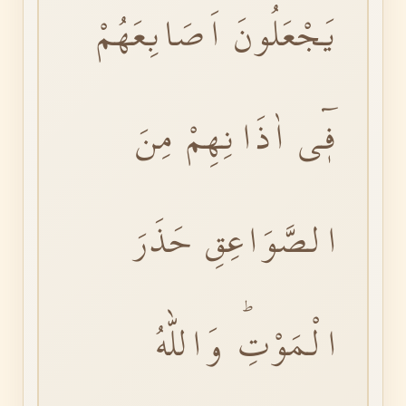
يَجْعَلُونَ اَصَابِعَهُمْ
فٖٓى اٰذَانِهِمْ مِنَ
الصَّوَاعِقِ حَذَرَ
الْمَوْتِۜ وَاللّٰهُ