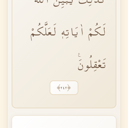
لَكُمْ اٰيَاتِهٖ لَعَلَّكُمْ
تَعْقِلُونَࣖ
﴿٢٤٢﴾