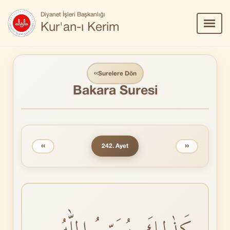
Diyanet İşleri Başkanlığı
Menü
Kur'an-ı Kerim
Aç/Ka
‹‹
Surelere Dön
Bakara Suresi
‹‹
››
242. Ayet
كَذٰلِكَ يُبَيِّنُ اللّٰهُ