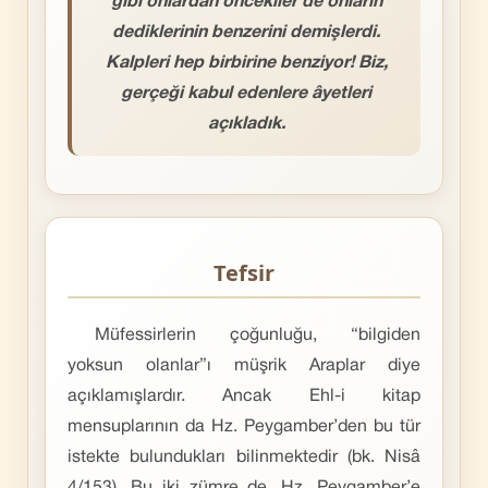
gibi onlardan öncekiler de onların
dediklerinin benzerini demişlerdi.
Kalpleri hep birbirine benziyor! Biz,
gerçeği kabul edenlere âyetleri
açıkladık.
Tefsir
Müfessirlerin çoğunluğu, “bilgiden
yoksun olanlar”ı müşrik Araplar diye
açıklamışlardır. Ancak Ehl-i kitap
mensuplarının da Hz. Peygamber’den bu tür
istekte bulundukları bilinmektedir (bk. Nisâ