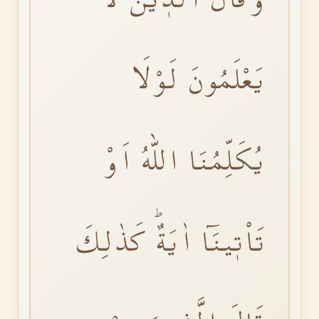
يَعْلَمُونَ لَوْلَا
يُكَلِّمُنَا اللّٰهُ اَوْ
تَاْتٖينَٓا اٰيَةٌۜ كَذٰلِكَ