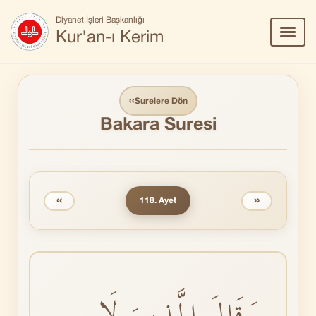
Diyanet İşleri Başkanlığı
Menü
Kur'an-ı Kerim
Aç/Ka
‹‹
Surelere Dön
Bakara Suresi
‹‹
››
118. Ayet
وَقَالَ الَّذٖينَ لَا