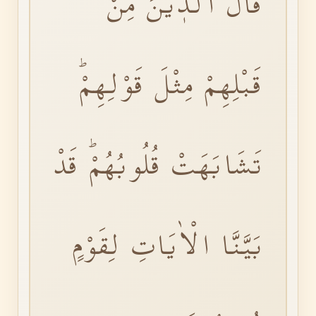
قَالَ الَّذٖينَ مِنْ
قَبْلِهِمْ مِثْلَ قَوْلِهِمْۜ
تَشَابَهَتْ قُلُوبُهُمْۜ قَدْ
بَيَّنَّا الْاٰيَاتِ لِقَوْمٍ