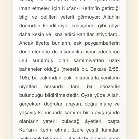
4/153). Bu iki zümre de, Hz. Peygamber’e
iman etmeleri için Kur’an-ı Kerîm’in getirdiği
bilgi ve delilleri yeterli görmüyor; Allah’ın
doğrudan kendileriyle konuşması gibi güya
daha kesin ve ikna edici kanıtlar istiyorlardı.
Ancak âyette bunların, eski peygamberlerin
dönemlerinde de inkârcılıkta ısrar edenlerce
ileri sürülmüş olan samimiyetten uzak
bahaneler olduğu (meselâ bk. Bakara 2/55,
108), bu bakımdan eski inkârcılarla yenilerin
niyetleri arasında tam bir benzerlik
bulunduğu bildirilmektedir. Oysa yüce Allah,
gerçekten doğruları arayan, doğru inanç ve
yaşayış konusunda samimi bir arayış içinde
olanların yeterli bulacağı âyetleri, başta
Kur’an-ı Kerîm olmak üzere çeşitli kanıtları