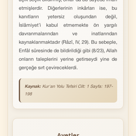
açık seçik bildirmiş, onlar da bu sayede iman
etmişlerdir. Diğerlerinin inkârları ise, bu
kanıtların yetersiz oluşundan değil,
İslâmiyet’i kabul etmemekte ön yargılı
davranmalarından ve inatlarından
kaynaklanmaktadır (Râzî, IV, 29). Bu sebeple,
Enfâl sûresinde de bildirildiği gibi (8/23), Allah
onların taleplerini yerine getirseydi yine de
gerçeğe sırt çevireceklerdi.
Kaynak:
Kur'an Yolu Tefsiri Cilt: 1 Sayfa: 197-
198
Ayetler