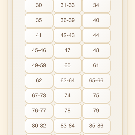
30
31-33
34
35
36-39
40
41
42-43
44
45-46
47
48
49-59
60
61
62
63-64
65-66
67-73
74
75
76-77
78
79
80-82
83-84
85-86