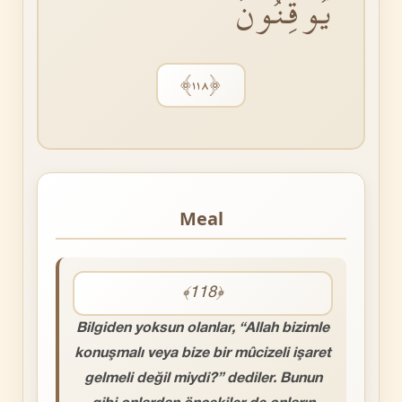
يُوقِنُونَ
﴿١١٨﴾
Meal
﴾118﴿
Bilgiden yoksun olanlar, “Allah bizimle
konuşmalı veya bize bir mûcizeli işaret
gelmeli değil miydi?” dediler. Bunun