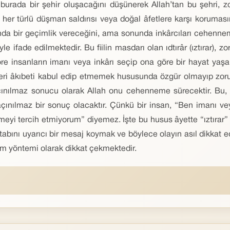
rada bir şehir oluşacağını düşünerek Allah’tan bu şehri, zorba
er türlü düşman saldırısı veya doğal âfetlere karşı korumasın
da bir geçimlik vereceğini, ama sonunda inkârcıları cehennemi
le ifade edilmektedir. Bu fiilin masdarı olan ıdtırâr (ıztırar), 
re insanların imanı veya inkârı seçip ona göre bir hayat yaşam
leri âkıbeti kabul edip etmemek hususunda özgür olmayıp zorun
açınılmaz sonucu olarak Allah onu cehenneme sürecektir. Bu, Al
çınılmaz bir sonuç olacaktır. Çünkü bir insan, “Ben imanı veya
eyi tercih etmiyorum” diyemez. İşte bu husus âyette “ıztırar” 
uhatabını uyarıcı bir mesaj koymak ve böylece olayın asıl dikkat
itim yöntemi olarak dikkat çekmektedir.