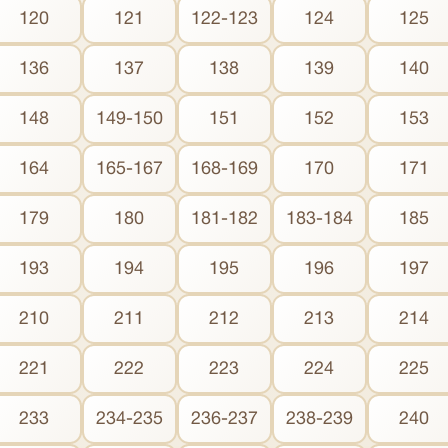
120
121
122-123
124
125
136
137
138
139
140
148
149-150
151
152
153
164
165-167
168-169
170
171
179
180
181-182
183-184
185
193
194
195
196
197
210
211
212
213
214
221
222
223
224
225
233
234-235
236-237
238-239
240