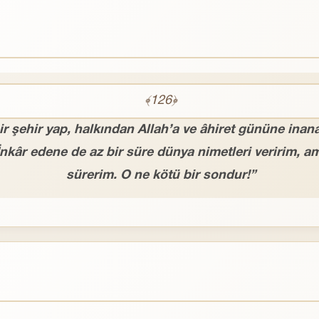
﴾126﴿
 şehir yap, halkından Allah’a ve âhiret gününe inananl
 “İnkâr edene de az bir süre dünya nimetleri veririm
sürerim. O ne kötü bir sondur!”