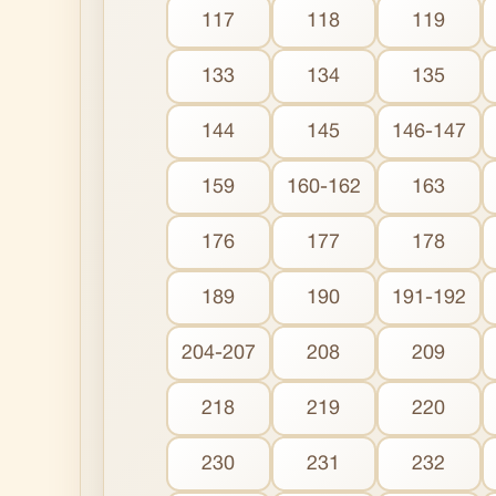
117
118
119
133
134
135
144
145
146-147
159
160-162
163
176
177
178
189
190
191-192
204-207
208
209
218
219
220
230
231
232