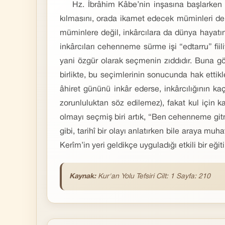
Hz. İbrâhim Kâbe’nin inşasına başlarken bu
kılmasını, orada ikamet edecek müminleri de h
müminlere değil, inkârcılara da dünya hayatın
inkârcıları cehenneme sürme işi “edtarru” fiiliy
yani özgür olarak seçmenin zıddıdır. Buna gö
birlikte, bu seçimlerinin sonucunda hak ettik
âhiret gününü inkâr ederse, inkârcılığının k
zorunluluktan söz edilemez), fakat kul için ka
olmayı seçmiş biri artık, “Ben cehenneme gitm
gibi, tarihî bir olayı anlatırken bile araya m
Kerîm’in yeri geldikçe uyguladığı etkili bir eğ
Kaynak:
Kur'an Yolu Tefsiri Cilt: 1 Sayfa: 210