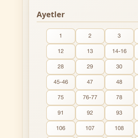
Ayetler
1
2
3
12
13
14-16
28
29
30
45-46
47
48
75
76-77
78
91
92
93
106
107
108