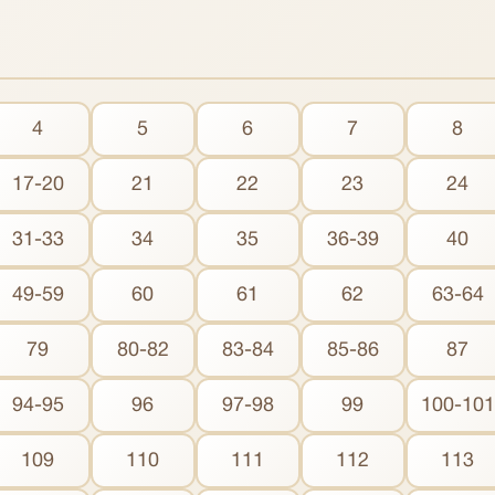
4
5
6
7
8
17-20
21
22
23
24
31-33
34
35
36-39
40
49-59
60
61
62
63-64
79
80-82
83-84
85-86
87
94-95
96
97-98
99
100-101
109
110
111
112
113