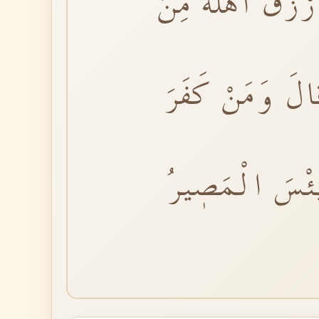
ْزُقْ اَهْلَهُ مِنَ
َالَ وَمَنْ كَفَرَ
َبِئْسَ الْمَصٖيرُ