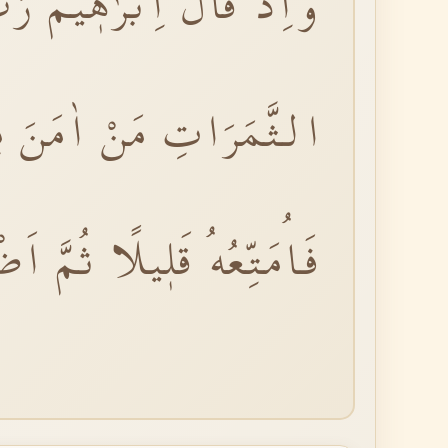
وَاِذْ قَالَ اِبْرٰهٖيمُ رَب
الثَّمَرَاتِ مَنْ اٰمَنَ مِنْ
فَاُمَتِّعُهُ قَلٖيلًا ثُمَّ