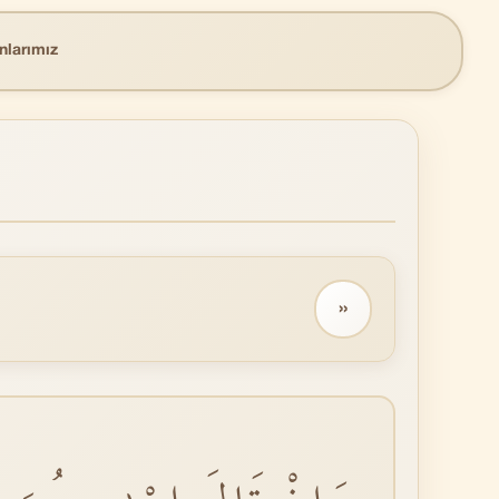
nlarımız
››