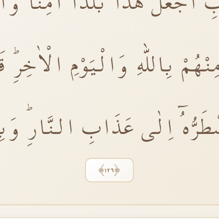
ِّ اجْعَلْ هٰذَا بَلَدًا اٰمِنًا وَار
هُمْ بِاللّٰهِ وَالْيَوْمِ الْاٰخِرِۜ ق
 اَضْطَرُّهُٓ اِلٰى عَذَابِ النَّارِۜ و
﴿١٢٦﴾