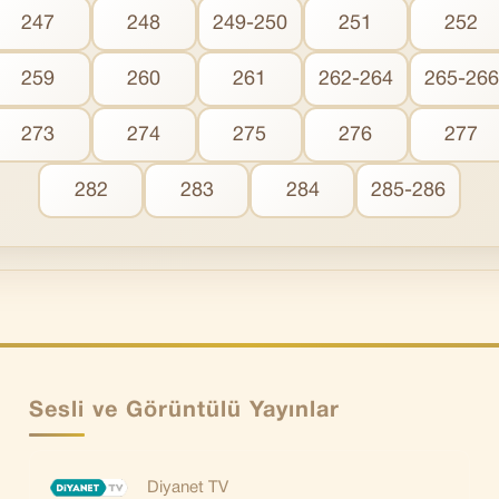
247
248
249-250
251
252
259
260
261
262-264
265-266
273
274
275
276
277
282
283
284
285-286
Sesli ve Görüntülü Yayınlar
Diyanet TV