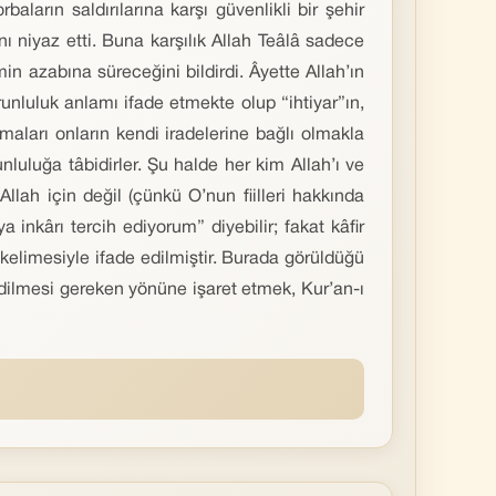
ların saldırılarına karşı güvenlikli bir şehir
ı niyaz etti. Buna karşılık Allah Teâlâ sadece
n azabına süreceğini bildirdi. Âyette Allah’ın
zorunluluk anlamı ifade etmekte olup “ihtiyar”ın,
aları onların kendi iradelerine bağlı olmakla
luluğa tâbidirler. Şu halde her kim Allah’ı ve
lah için değil (çünkü O’nun fiilleri hakkında
 inkârı tercih ediyorum” diyebilir; fakat kâfir
kelimesiyle ifade edilmiştir. Burada görüldüğü
 edilmesi gereken yönüne işaret etmek, Kur’an-ı