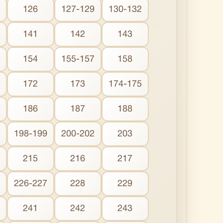
126
127-129
130-132
141
142
143
154
155-157
158
172
173
174-175
186
187
188
198-199
200-202
203
215
216
217
226-227
228
229
241
242
243