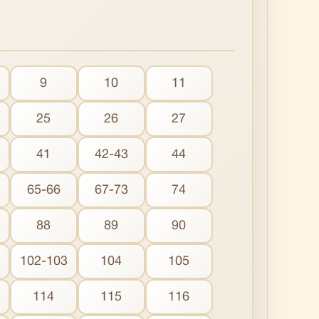
9
10
11
25
26
27
41
42-43
44
65-66
67-73
74
88
89
90
102-103
104
105
114
115
116