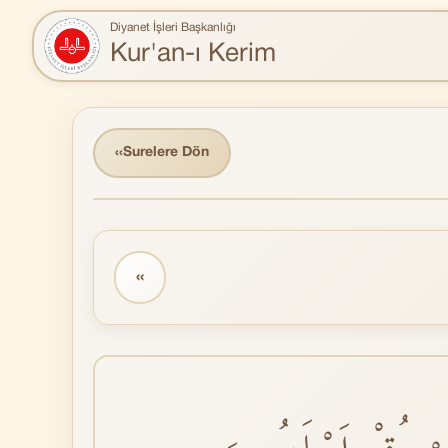
Diyanet İşleri Başkanlığı
Kur'an-ı Kerim
‹‹
Surelere Dön
‹‹