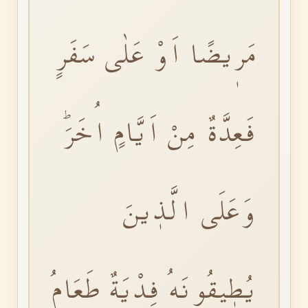
مَرٖيضًا اَوْ عَلٰى سَفَرٍ
فَعِدَّةٌ مِنْ اَيَّامٍ اُخَرَۜ
وَعَلَى الَّذٖينَ
يُطٖيقُونَهُ فِدْيَةٌ طَعَامُ