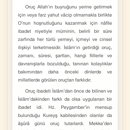
Oruç Allah’ın buyruğunu yerine getirmek
için veya farz yahut vâcip olmamakla birlikte
O’nun hoşnutluğunu kazanmak için nâfile
ibadet niyetiyle müminin, belirli bir süre
zarfında her türlü yemeyi, içmeyi ve cinsel
ilişkiyi terketmesidir. İslâm’ın getirdiği oruç,
zamanı, süresi, şartları, hangi fiillerle ve
davranışlarla bozulduğu, tanınan kolaylıklar
bakımından daha önceki dinlerde ve
milletlerde görülen oruçtan farklıdır.
Oruç ibadeti İslâm’dan önce de bilinen ve
İslâm’dakinden farklı da olsa uygulanan bir
ibadet idi. Hz. Peygamber’in mensup
bulunduğu Kureyş kabilesinden olanlar da
âşûrâ günü oruç tutarlardı. Mekke’den