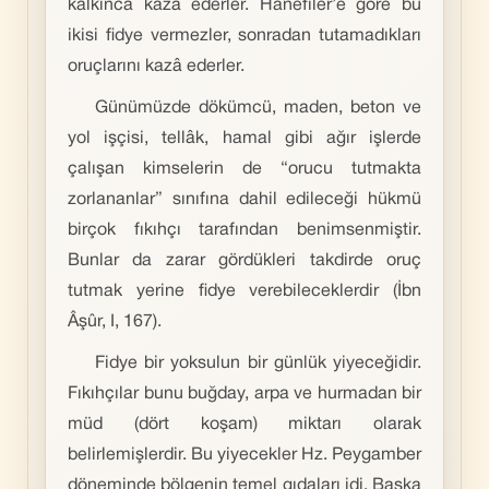
kalkınca kazâ ederler. Hanefîler’e göre bu
ikisi fidye vermezler, sonradan tutamadıkları
oruçlarını kazâ ederler.
Günümüzde dökümcü, maden, beton ve
yol işçisi, tellâk, hamal gibi ağır işlerde
çalışan kimselerin de “orucu tutmakta
zorlananlar” sınıfına dahil edileceği hükmü
birçok fıkıhçı tarafından benimsenmiştir.
Bunlar da zarar gördükleri takdirde oruç
tutmak yerine fidye verebileceklerdir (İbn
Âşûr, I, 167).
Fidye bir yoksulun bir günlük yiyeceğidir.
Fıkıhçılar bunu buğday, arpa ve hurmadan bir
müd (dört koşam) miktarı olarak
belirlemişlerdir. Bu yiyecekler Hz. Peygamber
döneminde bölgenin temel gıdaları idi. Başka