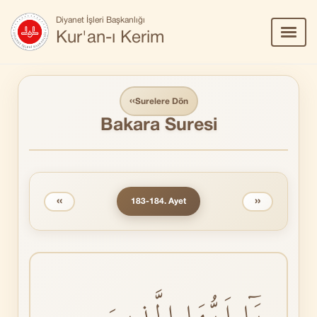
Diyanet İşleri Başkanlığı
Menü
Kur'an-ı Kerim
Aç/Ka
‹‹
Surelere Dön
Bakara Suresi
‹‹
››
183-184. Ayet
يَٓا اَيُّهَا الَّذٖينَ