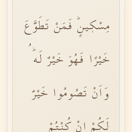
مِسْكٖينٍۜ فَمَنْ تَطَوَّعَ
خَيْرًا فَهُوَ خَيْرٌ لَهُۜ
وَاَنْ تَصُومُوا خَيْرٌ
لَكُمْ اِنْ كُنْتُمْ