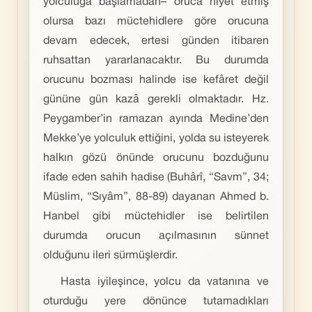
yolculuğa başlamadan– oruca niyet etmiş
olursa bazı müctehidlere göre orucuna
devam edecek, ertesi günden itibaren
ruhsattan yararlanacaktır. Bu durumda
orucunu bozması halinde ise kefâret değil
gününe gün kazâ gerekli olmaktadır. Hz.
Peygamber’in ramazan ayında Medine’den
Mekke’ye yolculuk ettiğini, yolda su isteyerek
halkın gözü önünde orucunu bozduğunu
ifade eden sahih hadise (Buhârî, “Savm”, 34;
Müslim, “Sıyâm”, 88-89) dayanan Ahmed b.
Hanbel gibi müctehidler ise belirtilen
durumda orucun açılmasının sünnet
olduğunu ileri sürmüşlerdir.
Hasta iyileşince, yolcu da vatanına ve
oturduğu yere dönünce tutamadıkları