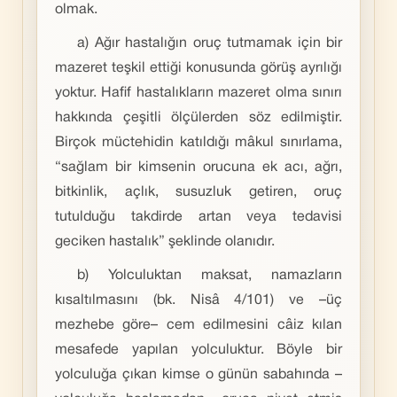
olmak.
a) Ağır hastalığın oruç tutmamak için bir
mazeret teşkil ettiği konusunda görüş ayrılığı
yoktur. Hafif hastalıkların mazeret olma sınırı
hakkında çeşitli ölçülerden söz edilmiştir.
Birçok müctehidin katıldığı mâkul sınırlama,
“sağlam bir kimsenin orucuna ek acı, ağrı,
bitkinlik, açlık, susuzluk getiren, oruç
tutulduğu takdirde artan veya tedavisi
geciken hastalık” şeklinde olanıdır.
b) Yolculuktan maksat, namazların
kısaltılmasını (bk. Nisâ 4/101) ve –üç
mezhebe göre– cem edilmesini câiz kılan
mesafede yapılan yolculuktur. Böyle bir
yolculuğa çıkan kimse o günün sabahında –