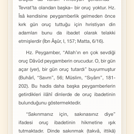
Tevrat’ta olandan başka– bir oruç yoktur. Hz.
Îsâ kendisine peygamberlik gelmeden önce
kırk gün oruç tuttuğu için hıristiyan din
adamları bunu da ibadet olarak telakki
etmişlerdir (İbn Âşûr, I, 157; Matta, 6/16).
Hz. Peygamber, “Allah’ın en çok sevdiği
oruç Dâvûd peygamberin orucudur. O, bir gün
açar (yer), bir gün oruç tutardı” buyurmuştur
(Buhârî, “Savm”, 56; Müslim, “Sıyâm”, 181-
202). Bu hadis daha başka peygamberlerin
getirdikleri ilâhî dinlerde de oruç ibadetinin
bulunduğunu göstermektedir.
“Sakınmanız için, sakınasınız diye”
ifadesi oruç ibadetinin hikmetine ışık
tutmaktadır. Dinde sakınmak (takvâ, ittikā)