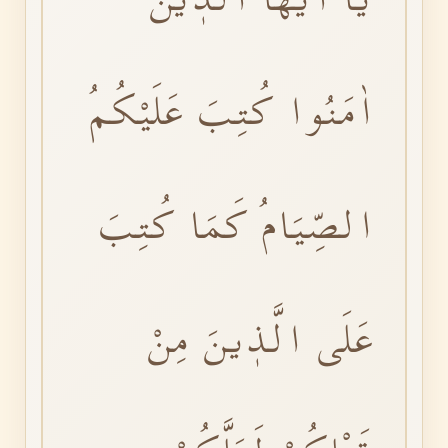
اٰمَنُوا كُتِبَ عَلَيْكُمُ
الصِّيَامُ كَمَا كُتِبَ
عَلَى الَّذٖينَ مِنْ