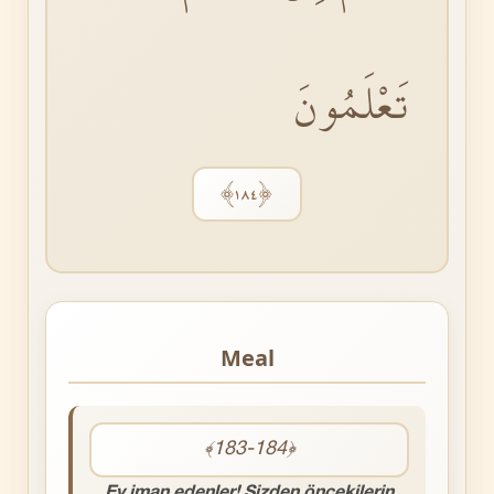
تَعْلَمُونَ
﴿١٨٤﴾
Meal
﴾183-184﴿
Ey iman edenler! Sizden öncekilerin