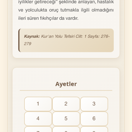
iyilikler getireceği” şeklinde anlayan, hastalık
ve yolculukta oruç tutmakla ilgili olmadığını
ileri süren fıkıhçılar da vardır.
Kaynak:
Kur'an Yolu Tefsiri Cilt: 1 Sayfa: 276-
279
Ayetler
1
2
3
4
5
6