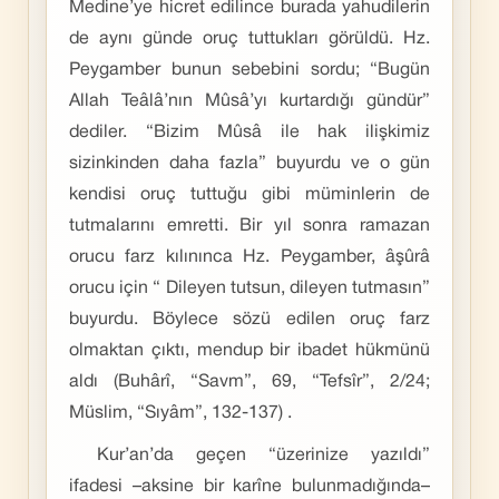
Medine’ye hicret edilince burada yahudilerin
de aynı günde oruç tuttukları görüldü. Hz.
Peygamber bunun sebebini sordu; “Bugün
Allah Teâlâ’nın Mûsâ’yı kurtardığı gündür”
dediler. “Bizim Mûsâ ile hak ilişkimiz
sizinkinden daha fazla” buyurdu ve o gün
kendisi oruç tuttuğu gibi müminlerin de
tutmalarını emretti. Bir yıl sonra ramazan
orucu farz kılınınca Hz. Peygamber, âşûrâ
orucu için “ Dileyen tutsun, dileyen tutmasın”
buyurdu. Böylece sözü edilen oruç farz
olmaktan çıktı, mendup bir ibadet hükmünü
aldı (Buhârî, “Savm”, 69, “Tefsîr”, 2/24;
Müslim, “Sıyâm”, 132-137) .
Kur’an’da geçen “üzerinize yazıldı”
ifadesi –aksine bir karîne bulunmadığında–