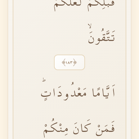
قَبْلِكُمْ لَعَلَّكُمْ
تَتَّقُونَۙ
﴿١٨٣﴾
اَيَّامًا مَعْدُودَاتٍۜ
فَمَنْ كَانَ مِنْكُمْ