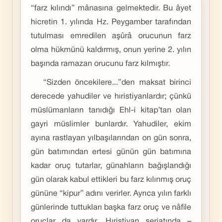
“farz kılındı” mânasına gelmektedir. Bu âyet
hicretin 1. yılında Hz. Peygamber tarafından
tutulması emredilen aşûrâ orucunun farz
olma hükmünü kaldırmış, onun yerine 2. yılın
başında ramazan orucunu farz kılmıştır.
“Sizden öncekilere...”den maksat birinci
derecede yahudiler ve hıristiyanlardır; çünkü
müslümanların tanıdığı Ehl-i kitap’tan olan
gayri müslimler bunlardır. Yahudiler, ekim
ayına rastlayan yılbaşılarından on gün sonra,
gün batımından ertesi günün gün batımına
kadar oruç tutarlar, günahların bağışlandığı
gün olarak kabul ettikleri bu farz kılınmış oruç
gününe “kipur” adını verirler. Ayrıca yılın farklı
günlerinde tuttukları başka farz oruç ve nâfile
oruçlar da vardır. Hıristiyan şeriatında –