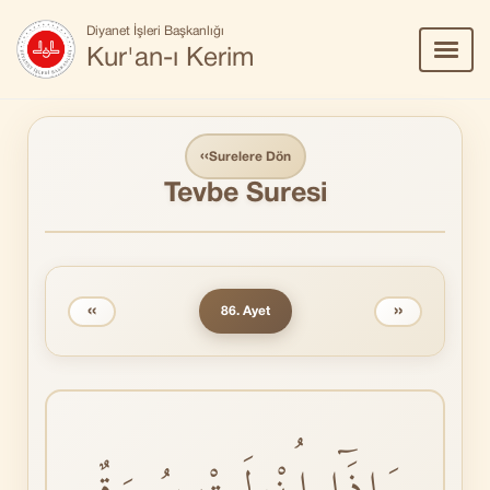
Diyanet İşleri Başkanlığı
Menü
Kur'an-ı Kerim
Aç/Ka
‹‹
Surelere Dön
Tevbe Suresi
‹‹
››
86. Ayet
وَاِذَٓا اُنْزِلَتْ سُورَةٌ