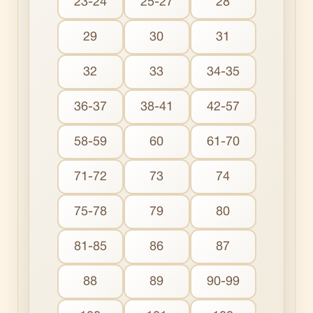
23-24
25-27
28
29
30
31
32
33
34-35
36-37
38-41
42-57
58-59
60
61-70
71-72
73
74
75-78
79
80
81-85
86
87
88
89
90-99