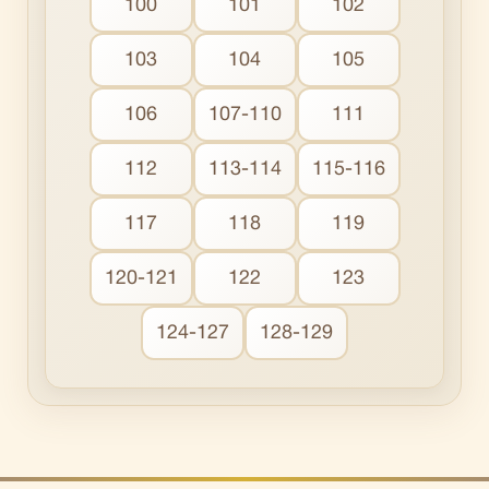
100
101
102
103
104
105
106
107-110
111
112
113-114
115-116
117
118
119
120-121
122
123
124-127
128-129