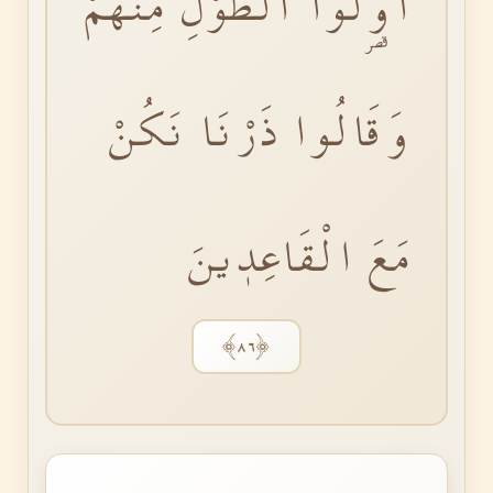
اُو۬لُوا الطَّوْلِ مِنْهُمْ
وَقَالُوا ذَرْنَا نَكُنْ
مَعَ الْقَاعِدٖينَ
﴿٨٦﴾