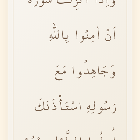
اَنْ اٰمِنُوا بِاللّٰهِ
وَجَاهِدُوا مَعَ
رَسُولِهِ اسْتَأْذَنَكَ