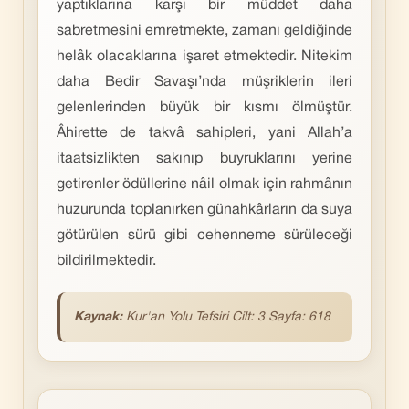
yaptıklarına karşı bir müddet daha
sabretmesini emretmekte, zamanı geldiğinde
helâk olacaklarına işaret etmektedir. Nitekim
daha Bedir Savaşı’nda müşriklerin ileri
gelenlerinden büyük bir kısmı ölmüştür.
Âhirette de takvâ sahipleri, yani Allah’a
itaatsizlikten sakınıp buyruklarını yerine
getirenler ödüllerine nâil olmak için rahmânın
huzurunda toplanırken günahkârların da suya
götürülen sürü gibi cehenneme sürüleceği
bildirilmektedir.
Kaynak:
Kur'an Yolu Tefsiri Cilt: 3 Sayfa: 618