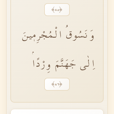
﴿٨٥﴾
وَنَسُوقُ الْمُجْرِمٖينَ
اِلٰى جَهَنَّمَ وِرْدًاۘ
﴿٨٦﴾