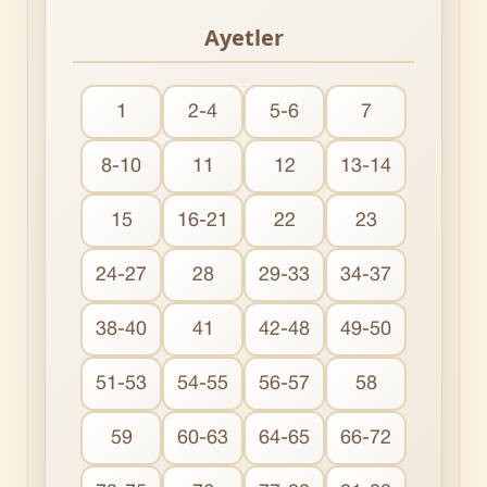
Ayetler
1
2-4
5-6
7
8-10
11
12
13-14
15
16-21
22
23
24-27
28
29-33
34-37
38-40
41
42-48
49-50
51-53
54-55
56-57
58
59
60-63
64-65
66-72