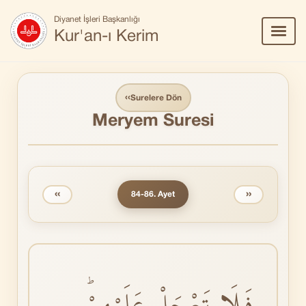
Diyanet İşleri Başkanlığı
Menü
Kur'an-ı Kerim
Aç/Ka
‹‹
Surelere Dön
Meryem Suresi
‹‹
››
84-86. Ayet
فَلَا تَعْجَلْ عَلَيْهِمْؕ