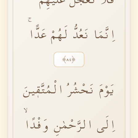
اِنَّمَا نَعُدُّ لَهُمْ عَدًّاۚ
﴿٨٤﴾
يَوْمَ نَحْشُرُ الْمُتَّقٖينَ
اِلَى الرَّحْمٰنِ وَفْدًاۙ