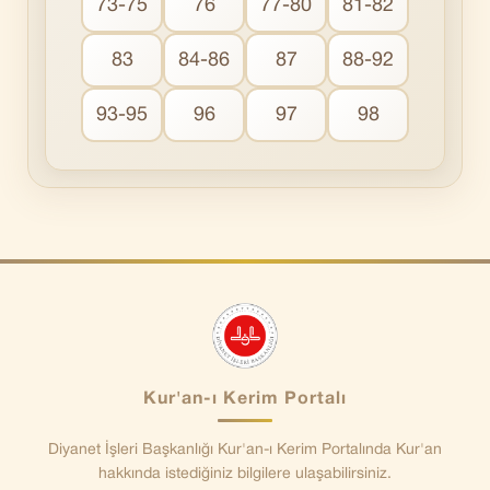
73-75
76
77-80
81-82
83
84-86
87
88-92
93-95
96
97
98
Kur'an-ı Kerim Portalı
Diyanet İşleri Başkanlığı Kur'an-ı Kerim Portalında Kur'an
hakkında istediğiniz bilgilere ulaşabilirsiniz.