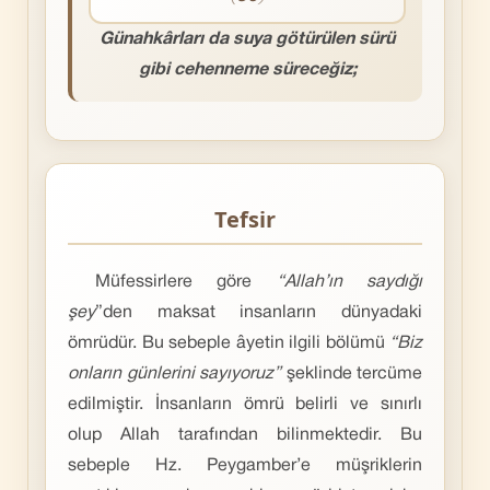
Günahkârları da suya götürülen sürü
gibi cehenneme süreceğiz;
Tefsir
Müfessirlere göre
“Allah’ın saydığı
şey
”den maksat insanların dünyadaki
ömrüdür. Bu sebeple âyetin ilgili bölümü
“Biz
onların günlerini sayıyoruz”
şeklinde tercüme
edilmiştir. İnsanların ömrü belirli ve sınırlı
olup Allah tarafından bilinmektedir. Bu
sebeple Hz. Peygamber’e müşriklerin