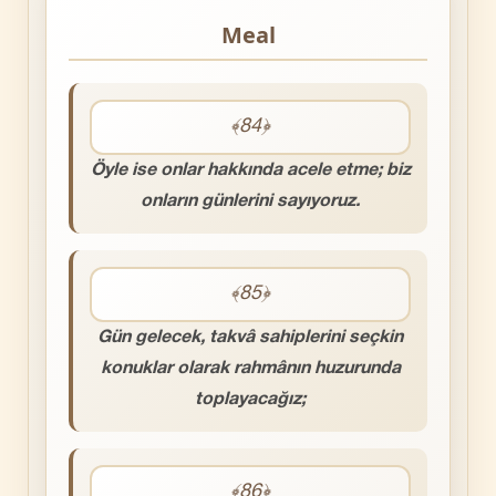
Meal
﴾84﴿
Öyle ise onlar hakkında acele etme; biz
onların günlerini sayıyoruz.
﴾85﴿
Gün gelecek, takvâ sahiplerini seçkin
konuklar olarak rahmânın huzurunda
toplayacağız;
﴾86﴿