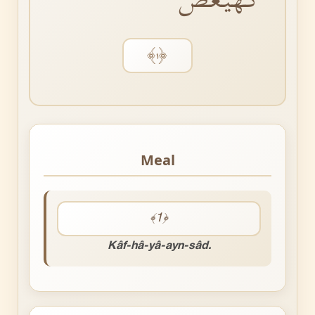
﴿١﴾
Meal
﴾1﴿
Kâf-hâ-yâ-ayn-sâd.