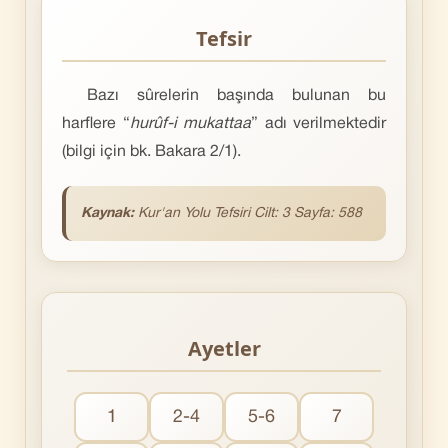
Tefsir
Bazı sûrelerin başında bulunan bu
harflere “
hurûf-i mukattaa
” adı verilmektedir
(bilgi için bk. Bakara 2/1).
Kaynak:
Kur'an Yolu Tefsiri Cilt: 3 Sayfa: 588
Ayetler
1
2-4
5-6
7