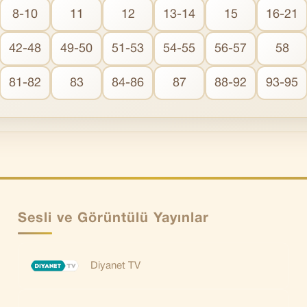
8-10
11
12
13-14
15
16-21
42-48
49-50
51-53
54-55
56-57
58
81-82
83
84-86
87
88-92
93-95
Sesli ve Görüntülü Yayınlar
Diyanet TV