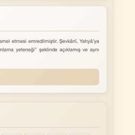
a amel etmesi emredilmiştir. Şevkânî, Yahyâ’ya
anlama yeteneği” şeklinde açıklamış ve aynı