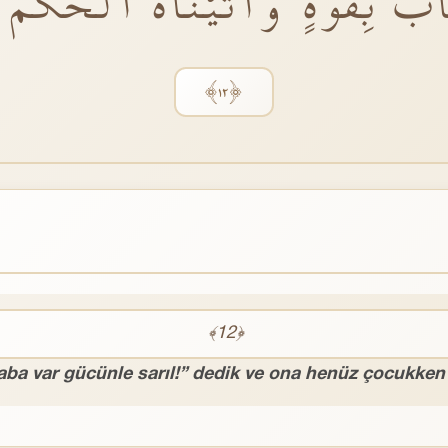
 بِقُوَّةٍؕ وَاٰتَيْنَاهُ الْحُكْمَ صَ
﴿١٢﴾
﴾12﴿
aba var gücünle sarıl!” dedik ve ona henüz çocukken 