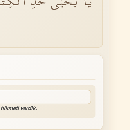
يَا يَحْيٰى خُذِ الْكِتَابَ
hikmeti verdik.