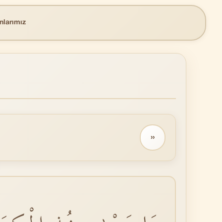
nlarımız
››