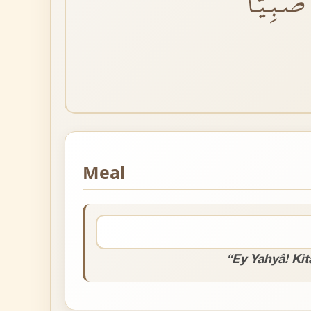
بِيًّاۙ
Meal
“Ey Yahyâ! Kit