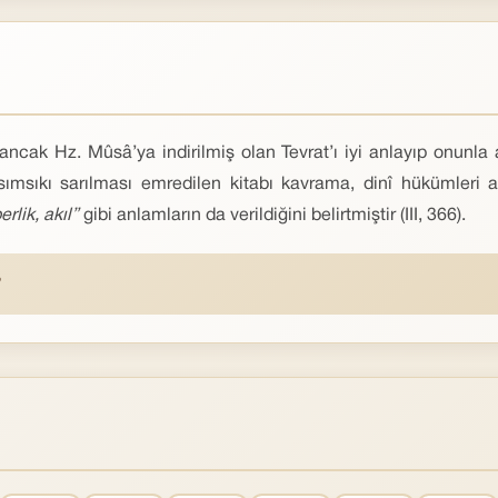
 ancak Hz. Mûsâ’ya indirilmiş olan Tevrat’ı iyi anlayıp onunl
sımsıkı sarılması emredilen kitabı kavrama, dinî hükümleri 
rlik, akıl”
gibi anlamların da verildiğini belirtmiştir (III, 366).