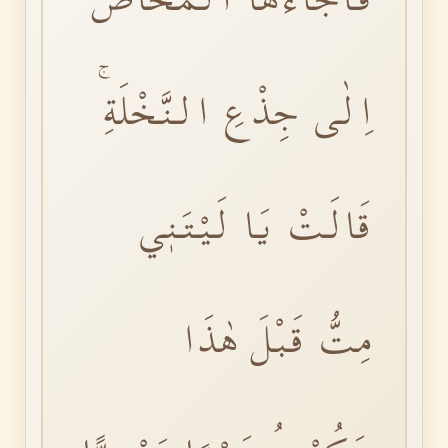
اِلٰى جِذْعِ النَّخْلَةِۚ
قَالَتْ يَا لَيْتَنٖي
مِتُّ قَبْلَ هٰذَا