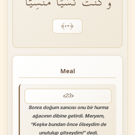
وَكُنْتُ نَسْيًا مَنْسِيًّا
﴿٢٣﴾
Meal
﴾23﴿
Sonra doğum sancısı onu bir hurma
ağacının dibine getirdi. Meryem,
“Keşke bundan önce ölseydim de
unutulup gitseydim!” dedi.