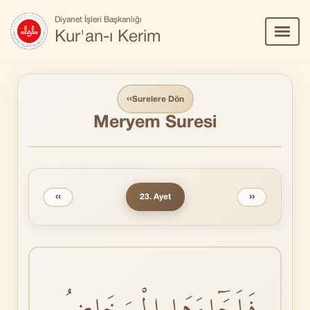
Diyanet İşleri Başkanlığı
Menü
Kur'an-ı Kerim
Aç/Ka
‹‹
Surelere Dön
Meryem Suresi
‹‹
››
23. Ayet
فَاَجَٓاءَهَا الْمَخَاضُ