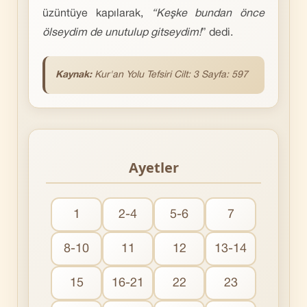
üzüntüye kapılarak,
“Keşke bundan önce
ölseydim de unutulup gitseydim!
” dedi.
Kaynak:
Kur'an Yolu Tefsiri Cilt: 3 Sayfa: 597
Ayetler
1
2-4
5-6
7
8-10
11
12
13-14
15
16-21
22
23