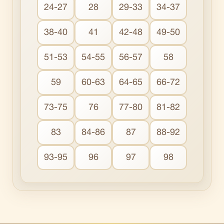
24-27
28
29-33
34-37
38-40
41
42-48
49-50
51-53
54-55
56-57
58
59
60-63
64-65
66-72
73-75
76
77-80
81-82
83
84-86
87
88-92
93-95
96
97
98