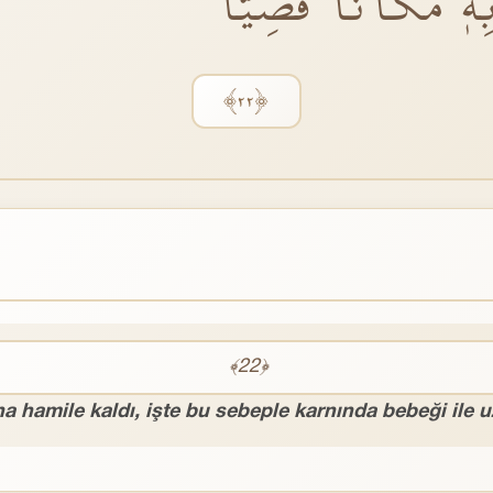
ِهٖ مَكَانًا قَصِيًّا
﴿٢٢﴾
﴾22﴿
hamile kaldı, işte bu sebeple karnında bebeği ile uza