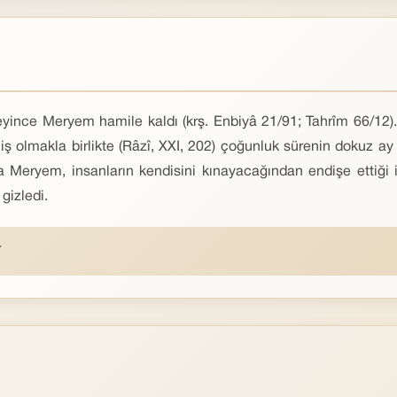
ince Meryem hamile kaldı (krş. Enbiyâ 21/91; Tahrîm 66/12). Tef
iş olmakla birlikte (Râzî, XXI, 202) çoğunluk sürenin dokuz ay 
Meryem, insanların kendisini kınayacağından endişe ettiği 
gizledi.