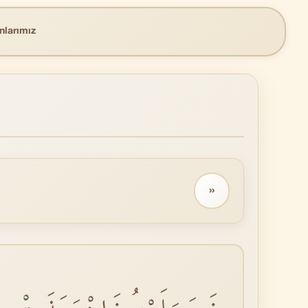
nlarımız
››