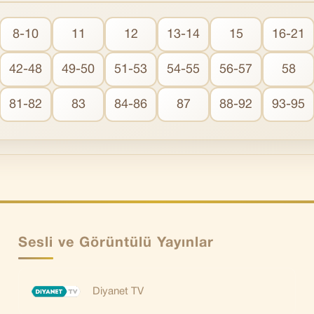
8-10
11
12
13-14
15
16-21
42-48
49-50
51-53
54-55
56-57
58
81-82
83
84-86
87
88-92
93-95
Sesli ve Görüntülü Yayınlar
Diyanet TV