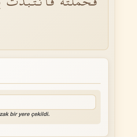
فَحَمَلَتْهُ فَانْتَبَذَتْ ب
k bir yere çekildi.