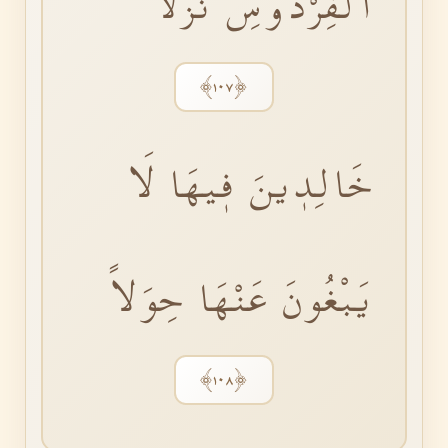
الْفِرْدَوْسِ نُزُلاًۙ
﴿١٠٧﴾
خَالِدٖينَ فٖيهَا لَا
يَبْغُونَ عَنْهَا حِوَلاً
﴿١٠٨﴾