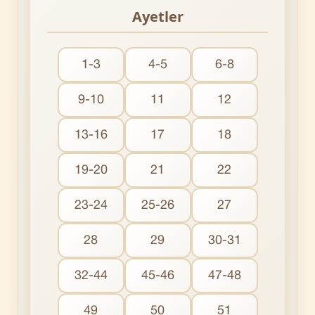
Ayetler
1-3
4-5
6-8
9-10
11
12
13-16
17
18
19-20
21
22
23-24
25-26
27
28
29
30-31
32-44
45-46
47-48
49
50
51