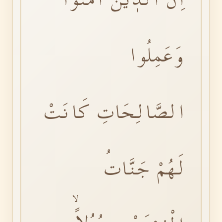
وَعَمِلُوا
الصَّالِحَاتِ كَانَتْ
لَهُمْ جَنَّاتُ