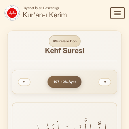
Diyanet İşleri Başkanlığı
Menü
Kur'an-ı Kerim
Aç/Ka
‹‹
Surelere Dön
Kehf Suresi
‹‹
››
107-108. Ayet
اِنَّ الَّذٖينَ اٰمَنُوا