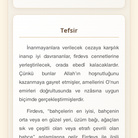
Tefsir
İnanmayanlara verilecek cezaya karşılık
inanıp iyi davrananlar, firdevs cennetlerine
yerleştirilecek, orada ebedî kalacaklardır.
Çünkü bunlar Allah’ın hoşnutluğunu
kazanmaya gayret etmişler, amellerini O’nun
emirleri doğrultusunda ve rızâsına uygun
biçimde gerçekleştirmişlerdir.
Firdevs, “bahçelerin en iyisi, bahçenin
orta veya en güzel yeri, üzüm bağı, ağaçları
sık ve çeşitli olan veya etrafı çevrili olan
bahçe” anlamlarına gelir. Firdevs ile ilgili