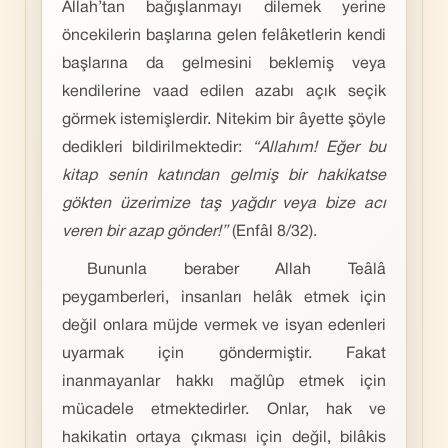
Allah’tan bağışlanmayı dilemek yerine
öncekilerin başlarına gelen felâketlerin kendi
başlarına da gelmesini beklemiş veya
kendilerine vaad edilen azabı açık seçik
görmek istemişlerdir. Nitekim bir âyette şöyle
dedikleri bildirilmektedir:
“Allahım! Eğer bu
kitap senin katından gelmiş bir hakikatse
gökten üzerimize taş yağdır veya bize acı
veren bir azap gönder!”
(Enfâl 8/32).
Bununla beraber Allah Teâlâ
peygamberleri, insanları helâk etmek için
değil onlara müjde vermek ve isyan edenleri
uyarmak için göndermiştir. Fakat
inanmayanlar hakkı mağlûp etmek için
mücadele etmektedirler. Onlar, hak ve
hakikatin ortaya çıkması için değil, bilâkis