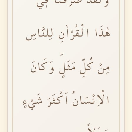
هٰذَا الْقُرْاٰنِ لِلنَّاسِ
مِنْ كُلِّ مَثَلٍؕ وَكَانَ
الْاِنْسَانُ اَكْثَرَ شَيْءٍ