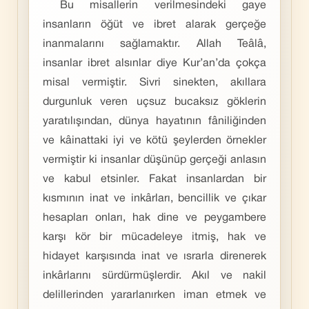
Bu misallerin verilmesindeki gaye
insanların öğüt ve ibret alarak gerçeğe
inanmalarını sağlamaktır. Allah Teâlâ,
insanlar ibret alsınlar diye Kur’an’da çokça
misal vermiştir. Sivri sinekten, akıllara
durgunluk veren uçsuz bucaksız göklerin
yaratılışından, dünya hayatının fâniliğinden
ve kâinattaki iyi ve kötü şeylerden örnekler
vermiştir ki insanlar düşünüp gerçeği anlasın
ve kabul etsinler. Fakat insanlardan bir
kısmının inat ve inkârları, bencillik ve çıkar
hesapları onları, hak dine ve peygambere
karşı kör bir mücadeleye itmiş, hak ve
hidayet karşısında inat ve ısrarla direnerek
inkârlarını sürdürmüşlerdir. Akıl ve nakil
delillerinden yararlanırken iman etmek ve