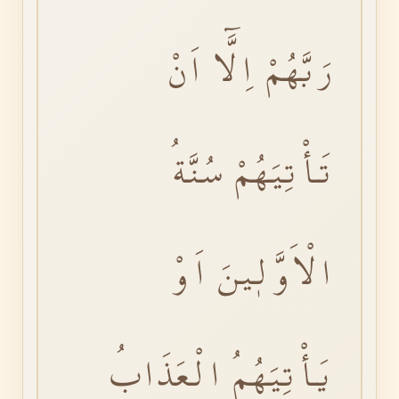
رَبَّهُمْ اِلَّٓا اَنْ
تَأْتِيَهُمْ سُنَّةُ
الْاَوَّلٖينَ اَوْ
يَأْتِيَهُمُ الْعَذَابُ