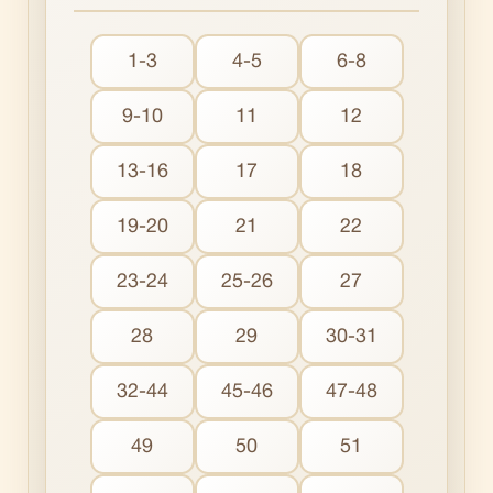
1-3
4-5
6-8
9-10
11
12
13-16
17
18
19-20
21
22
23-24
25-26
27
28
29
30-31
32-44
45-46
47-48
49
50
51