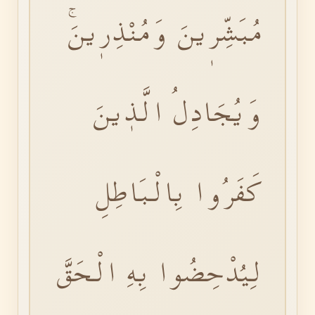
مُبَشِّرٖينَ وَمُنْذِرٖينَۚ
وَيُجَادِلُ الَّذٖينَ
كَفَرُوا بِالْبَاطِلِ
لِيُدْحِضُوا بِهِ الْحَقَّ