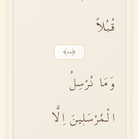
قُبُلاً
﴿٥٥﴾
وَمَا نُرْسِلُ
الْمُرْسَلٖينَ اِلَّا