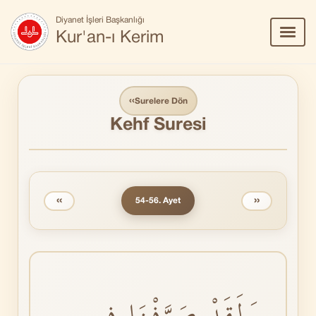
Diyanet İşleri Başkanlığı
Menü
Kur'an-ı Kerim
Aç/Ka
‹‹
Surelere Dön
Kehf Suresi
‹‹
››
54-56. Ayet
وَلَقَدْ صَرَّفْنَا فٖي