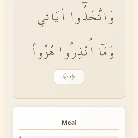
وَاتَّخَذُٓوا اٰيَاتٖي
وَمَٓا اُنْذِرُوا هُزُواً
﴿٥٦﴾
Meal