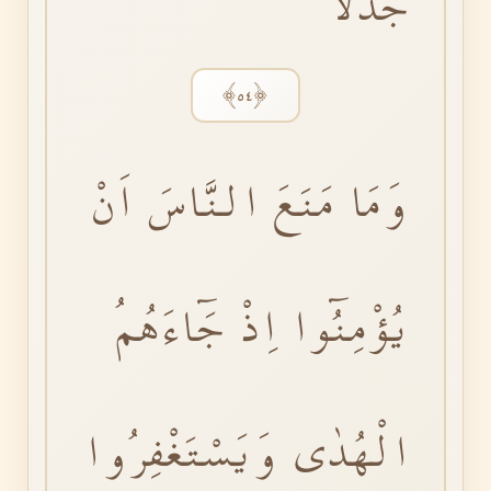
جَدَلاً
﴿٥٤﴾
وَمَا مَنَعَ النَّاسَ اَنْ
يُؤْمِنُٓوا اِذْ جَٓاءَهُمُ
الْهُدٰى وَيَسْتَغْفِرُوا