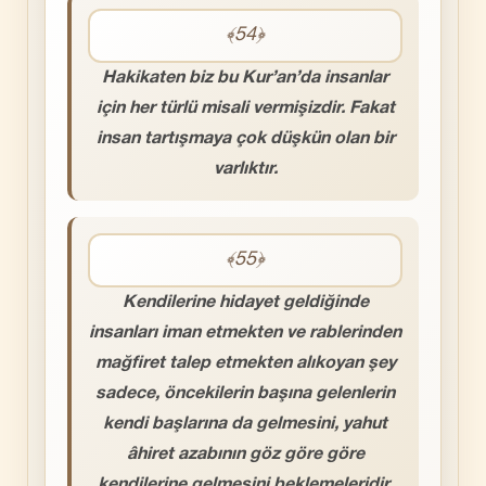
﴾54﴿
Hakikaten biz bu Kur’an’da insanlar
için her türlü misali vermişizdir. Fakat
insan tartışmaya çok düşkün olan bir
varlıktır.
﴾55﴿
Kendilerine hidayet geldiğinde
insanları iman etmekten ve rablerinden
mağfiret talep etmekten alıkoyan şey
sadece, öncekilerin başına gelenlerin
kendi başlarına da gelmesini, yahut
âhiret azabının göz göre göre
kendilerine gelmesini beklemeleridir.