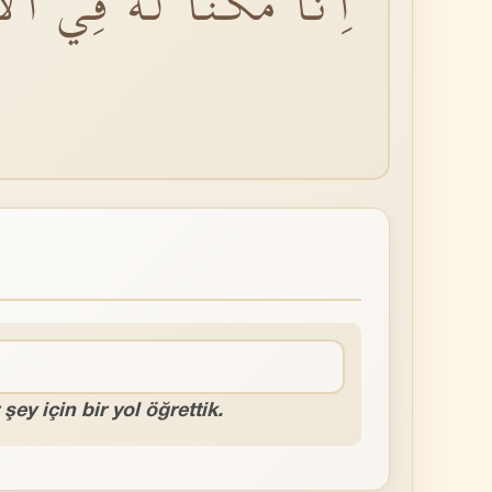
اِنَّا مَكَّنَّا لَهُ فِي ال
ey için bir yol öğrettik.