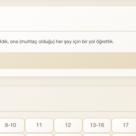
dık, ona (muhtaç olduğu) her şey için bir yol öğrettik.
9-10
11
12
13-16
17