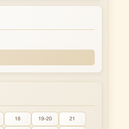
18
19-20
21