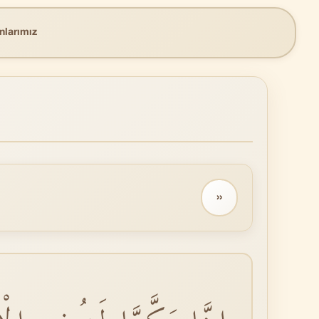
nlarımız
››