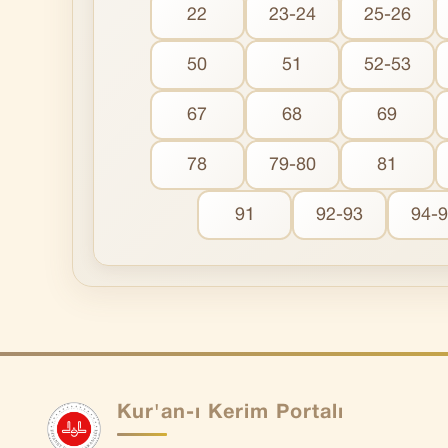
22
23-24
25-26
50
51
52-53
67
68
69
78
79-80
81
91
92-93
94-
Kur'an-ı Kerim Portalı