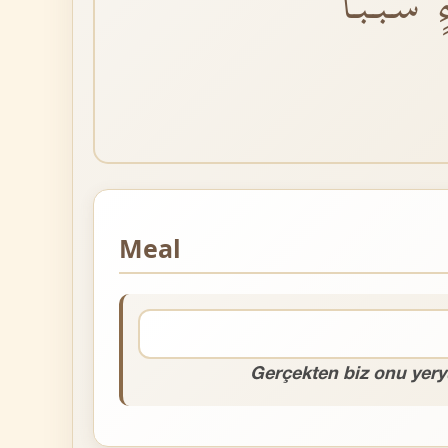
 سَبَباًۙ
Meal
Gerçekten biz onu yeryü