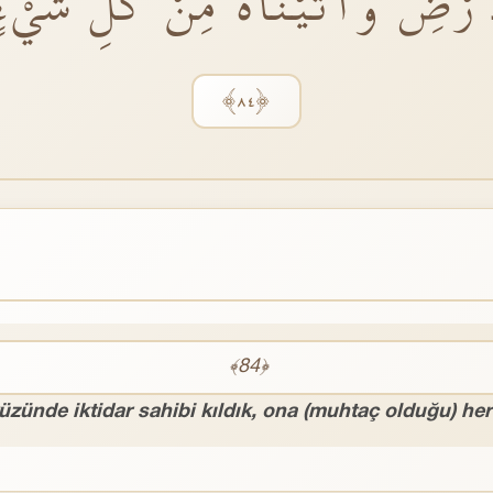
ْاَرْضِ وَاٰتَيْنَاهُ مِنْ كُلِّ شَيْءٍ
﴿٨٤﴾
﴾84﴿
zünde iktidar sahibi kıldık, ona (muhtaç olduğu) her ş