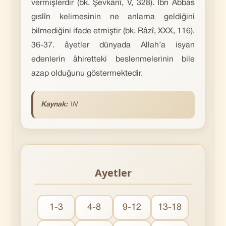
vermişlerdir (bk. Şevkânî, V, 328). İbn Abbas
gıslîn kelimesinin ne anlama geldiğini
bilmediğini ifade etmiştir (bk. Râzî, XXX, 116).
36-37. âyetler dünyada Allah’a isyan
edenlerin âhiretteki beslenmelerinin bile
azap olduğunu göstermektedir.
Kaynak:
\N
Ayetler
1-3
4-8
9-12
13-18