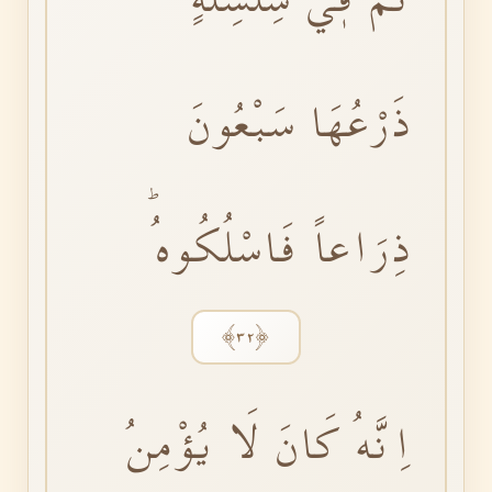
ذَرْعُهَا سَبْعُونَ
ذِرَاعاً فَاسْلُكُوهُؕ
﴿٣٢﴾
اِنَّهُ كَانَ لَا يُؤْمِنُ