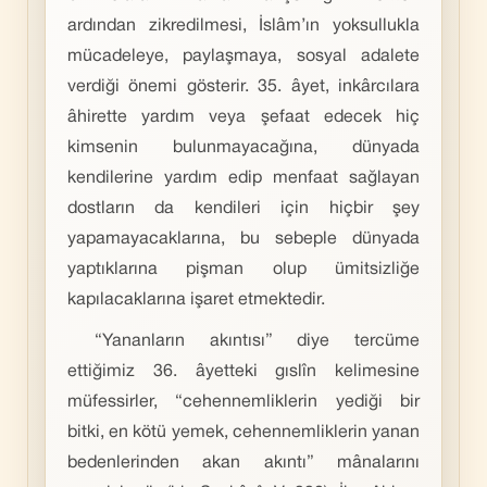
ardından zikredilmesi, İslâm’ın yoksullukla
mücadeleye, paylaşmaya, sosyal adalete
verdiği önemi gösterir. 35. âyet, inkârcılara
âhirette yardım veya şefaat edecek hiç
kimsenin bulunmayacağına, dünyada
kendilerine yardım edip menfaat sağlayan
dostların da kendileri için hiçbir şey
yapamayacaklarına, bu sebeple dünyada
yaptıklarına pişman olup ümitsizliğe
kapılacaklarına işaret etmektedir.
“Yananların akıntısı” diye tercüme
ettiğimiz 36. âyetteki gıslîn kelimesine
müfessirler, “cehennemliklerin yediği bir
bitki, en kötü yemek, cehennemliklerin yanan
bedenlerinden akan akıntı” mânalarını