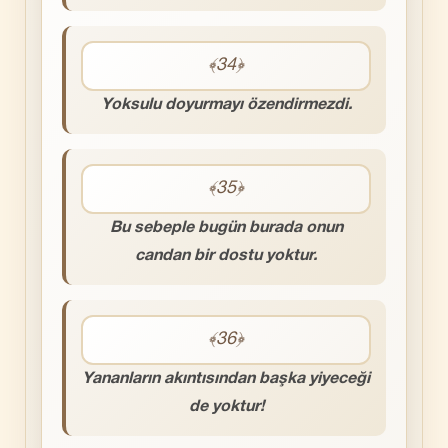
﴾34﴿
Yoksulu doyurmayı özendirmezdi.
﴾35﴿
Bu sebeple bugün burada onun
candan bir dostu yoktur.
﴾36﴿
Yananların akıntısından başka yiyeceği
de yoktur!