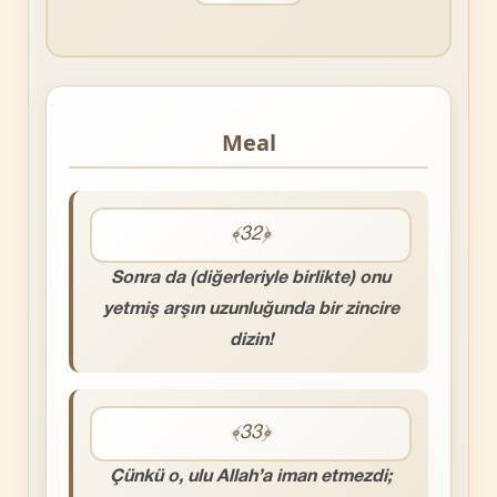
Meal
﴾32﴿
Sonra da (diğerleriyle birlikte) onu
yetmiş arşın uzunluğunda bir zincire
dizin!
﴾33﴿
Çünkü o, ulu Allah’a iman etmezdi;