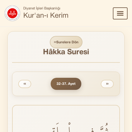
Diyanet İşleri Başkanlığı
Menü
Kur'an-ı Kerim
Aç/Ka
‹‹
Surelere Dön
Hâkka Suresi
‹‹
››
32-37. Ayet
ثُمَّ فٖي سِلْسِلَةٍ