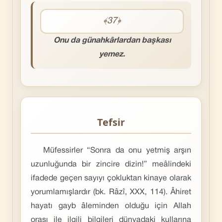
﴾37﴿
Onu da günahkârlardan başkası
yemez.
Tefsir
Müfessirler “Sonra da onu yetmiş arşın
uzunluğunda bir zincire dizin!” meâlindeki
ifadede geçen sayıyı çokluktan kinaye olarak
yorumlamışlardır (bk. Râzî, XXX, 114). Âhiret
hayatı gayb âleminden olduğu için Allah
orası ile ilgili bilgileri dünyadaki kullarına