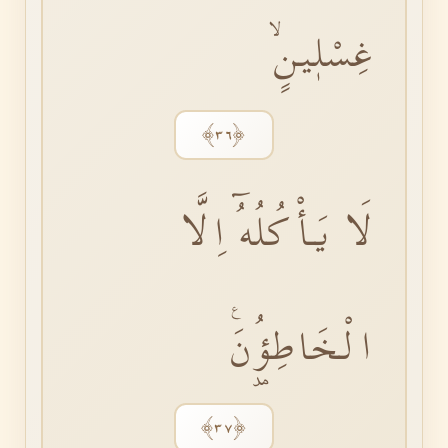
غِسْلٖينٍۙ
﴿٣٦﴾
لَا يَأْكُلُهُٓ اِلَّا
الْخَاطِؤُ۫نَࣖ
﴿٣٧﴾