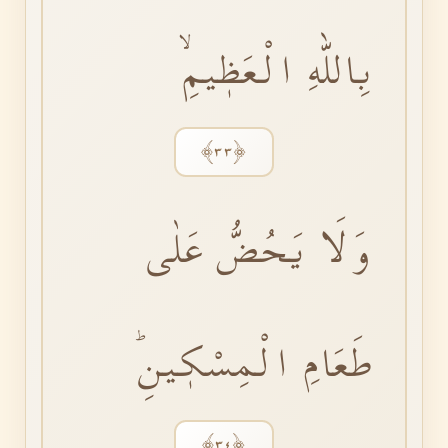
بِاللّٰهِ الْعَظٖيمِۙ
﴿٣٣﴾
وَلَا يَحُضُّ عَلٰى
طَعَامِ الْمِسْكٖينِؕ
﴿٣٤﴾