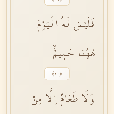
فَلَيْسَ لَهُ الْيَوْمَ
هٰهُنَا حَمٖيمٌۙ
﴿٣٥﴾
وَلَا طَعَامٌ اِلَّا مِنْ