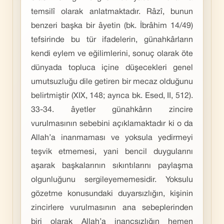
temsilî olarak anlatmaktadır. Râzî, bunun
benzeri başka bir âyetin (bk. İbrâhim 14/49)
tefsirinde bu tür ifadelerin, günahkârların
kendi eylem ve eğilimlerini, sonuç olarak öte
dünyada topluca içine düşecekleri genel
umutsuzluğu dile getiren bir mecaz olduğunu
belirtmiştir (XIX, 148; ayrıca bk. Esed, II, 512).
33-34. âyetler günahkârın zincire
vurulmasının sebebini açıklamaktadır ki o da
Allah’a inanmaması ve yoksula yedirmeyi
teşvik etmemesi, yani bencil duygularını
aşarak başkalarının sıkıntılarını paylaşma
olgunluğunu sergileyememesidir. Yoksulu
gözetme konusundaki duyarsızlığın, kişinin
zincirlere vurulmasının ana sebeplerinden
biri olarak Allah’a inançsızlığın hemen