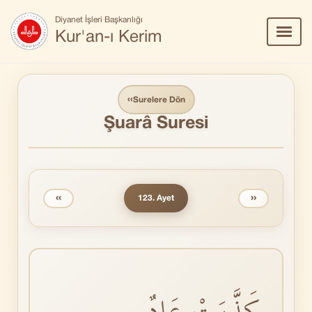
Diyanet İşleri Başkanlığı
Menü
Kur'an-ı Kerim
Aç/Ka
‹‹
Surelere Dön
Şuarâ Suresi
‹‹
››
123. Ayet
كَذَّبَتْ عَادٌۨ