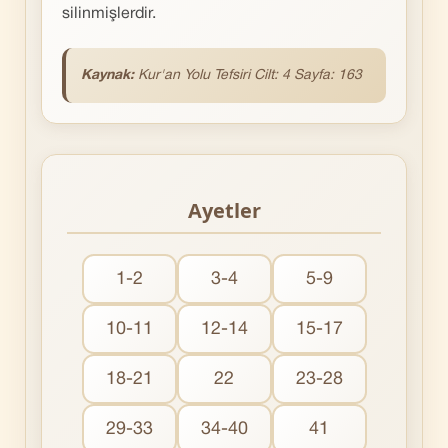
silinmişlerdir.
Kaynak:
Kur'an Yolu Tefsiri Cilt: 4 Sayfa: 163
Ayetler
1-2
3-4
5-9
10-11
12-14
15-17
18-21
22
23-28
29-33
34-40
41