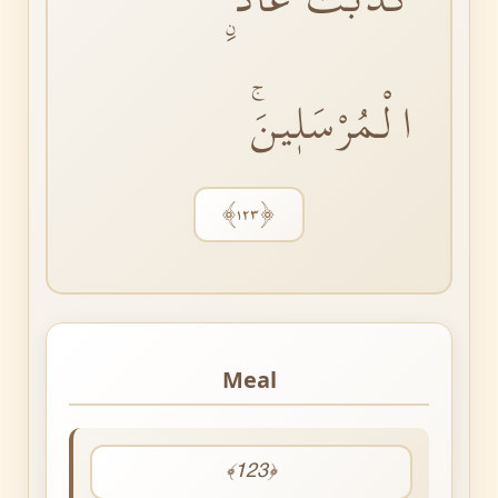
الْمُرْسَلٖينَۚ
﴿١٢٣﴾
Meal
﴾123﴿