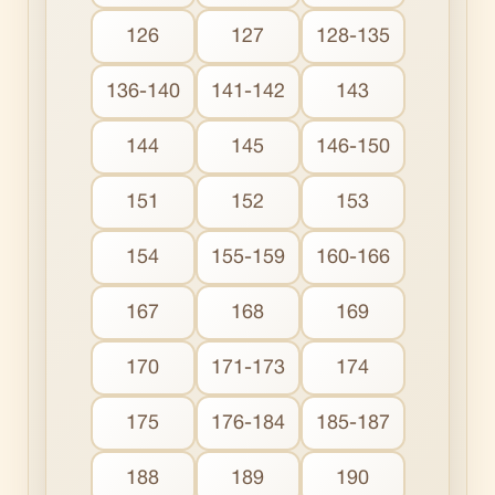
126
127
128-135
136-140
141-142
143
144
145
146-150
151
152
153
154
155-159
160-166
167
168
169
170
171-173
174
175
176-184
185-187
188
189
190