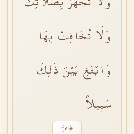
وَلَا تَجْهَرْ بِصَلَاتِكَ
وَلَا تُخَافِتْ بِهَا
وَابْتَغِ بَيْنَ ذٰلِكَ
سَبٖيلاً
﴿١١٠﴾