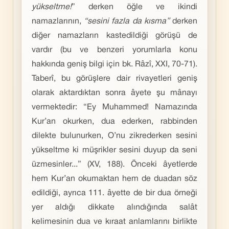
yükseltme!
” derken öğle ve ikindi
namazlarının,
“sesini fazla da kısma”
derken
diğer namazların kastedildiği görüşü de
vardır (bu ve benzeri yorumlarla konu
hakkında geniş bilgi için bk. Râzî, XXI, 70-71).
Taberî, bu görüşlere dair rivayetleri geniş
olarak aktardıktan sonra âyete şu mânayı
vermektedir: “Ey Muhammed! Namazında
Kur’an okurken, dua ederken, rabbinden
dilekte bulunurken, O’nu zikrederken sesini
yükseltme ki müşrikler sesini duyup da seni
üzmesinler...” (XV, 188). Önceki âyetlerde
hem Kur’an okumaktan hem de duadan söz
edildiği, ayrıca 111. âyette de bir dua örneği
yer aldığı dikkate alındığında salât
kelimesinin dua ve kıraat anlamlarını birlikte