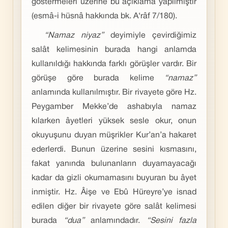
göstermeleri üzerine bu açıklama yapılmıştır
(esmâ-i hüsnâ hakkında bk. A‘râf 7/180).
“Namaz niyaz”
deyimiyle çevirdiğimiz
salât kelimesinin burada hangi anlamda
kullanıldığı hakkında farklı görüşler vardır. Bir
görüşe göre burada kelime
“namaz”
anlamında kullanılmıştır. Bir rivayete göre Hz.
Peygamber Mekke’de ashabıyla namaz
kılarken âyetleri yüksek sesle okur, onun
okuyuşunu duyan müşrikler Kur’an’a hakaret
ederlerdi. Bunun üzerine sesini kısmasını,
fakat yanında bulunanların duyamayacağı
kadar da gizli okumamasını buyuran bu âyet
inmiştir. Hz. Âişe ve Ebû Hüreyre’ye isnad
edilen diğer bir rivayete göre salât kelimesi
burada
“dua”
anlamındadır.
“Sesini fazla