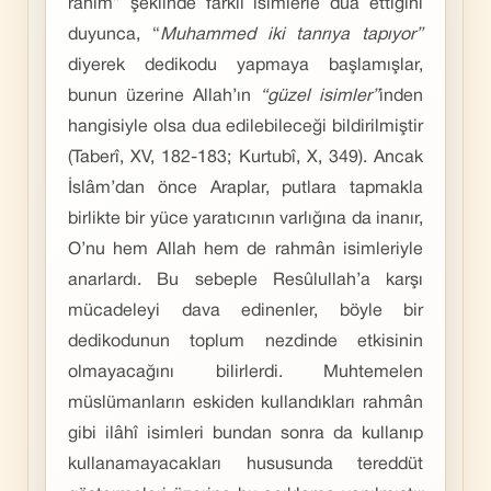
rahîm” şeklinde farklı isimlerle dua ettiğini
duyunca, “
Muhammed iki tanrıya tapıyor”
diyerek dedikodu yapmaya başlamışlar,
bunun üzerine Allah’ın
“güzel isimler”
inden
hangisiyle olsa dua edilebileceği bildirilmiştir
(Taberî, XV, 182-183; Kurtubî, X, 349). Ancak
İslâm’dan önce Araplar, putlara tapmakla
birlikte bir yüce yaratıcının varlığına da inanır,
O’nu hem Allah hem de rahmân isimleriyle
anarlardı. Bu sebeple Resûlullah’a karşı
mücadeleyi dava edinenler, böyle bir
dedikodunun toplum nezdinde etkisinin
olmayacağını bilirlerdi. Muhtemelen
müslümanların eskiden kullandıkları rahmân
gibi ilâhî isimleri bundan sonra da kullanıp
kullanamayacakları hususunda tereddüt