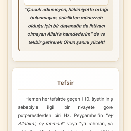
“Çocuk edinmeyen, hâkimiyette ortağı
bulunmayan, âcizlikten münezzeh
olduğu için bir dayanağa da ihtiyacı
olmayan Allah’a hamdederim” de ve
tekbir getirerek O’nun şanını yücelt!
Tefsir
Hemen her tefsirde geçen 110. âyetin iniş
sebebiyle ilgili bir rivayete göre
putperestlerden biri Hz. Peygamber’in “
ey
Allahım!, ey rahmân
!” veya “yâ rahmân, yâ