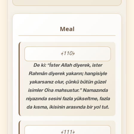
Meal
﴾110﴿
De ki: “İster Allah diyerek, ister
Rahmân diyerek yakarın; hangisiyle
yakarsanız olur, çünkü bütün güzel
isimler O’na mahsustur.” Namazında
niyazında sesini fazla yükseltme, fazla
da kısma, ikisinin arasında bir yol tut.
﴾111﴿