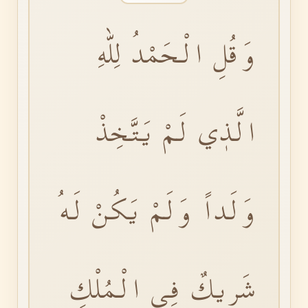
وَقُلِ الْحَمْدُ لِلّٰهِ
الَّذٖي لَمْ يَتَّخِذْ
وَلَداً وَلَمْ يَكُنْ لَهُ
شَرٖيكٌ فِي الْمُلْكِ