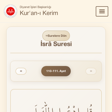
Diyanet İşleri Başkanlığı
Menü
Kur'an-ı Kerim
Aç/Ka
‹‹
Surelere Dön
İsrâ Suresi
‹‹
››
110-111. Ayet
قُلِ ادْعُوا اللّٰهَ اَوِ