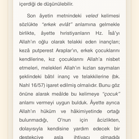
içerdiği de düşünülebilir.
Son âyetin metnindeki
veled
kelimesi
sözlükte
“erkek evlât”
anlamına gelmekle
birlikte, âyette hıristiyanların Hz. Îsâ’yı
Allah’ın oğlu olarak telakki eden inançları;
kezâ putperest Araplar’ın, erkek çocuklarını
kendilerine, kız çocuklarını Allah’a nisbet
etmeleri, melekleri Allah’ın kızları saymaları
şeklindeki bâtıl inanç ve telakkilerine (bk.
Nahl 16/57) işaret edilmiş olmalıdır. Bunu göz
önüne alarak meâlde bu kelimeye
“çocuk”
anlamı vermeyi uygun bulduk. Âyette ayrıca
Allah’ın hüküm ve hâkimiyetinde ortağı
bulunmadığı, O’nun için âcizlikten,
dolayısıyla kendisine yardım edecek bir
destekçiye asla ihtiyacı olmadığı