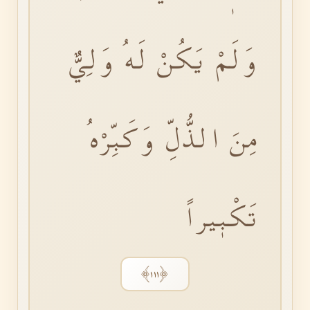
وَلَمْ يَكُنْ لَهُ وَلِيٌّ
مِنَ الذُّلِّ وَكَبِّرْهُ
تَكْبٖيراً
﴿١١١﴾