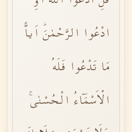
ادْعُوا الرَّحْمٰنَؕ اَياًّ
مَا تَدْعُوا فَلَهُ
الْاَسْمَٓاءُ الْحُسْنٰىۚ