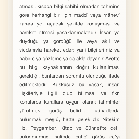
atması, kısaca bilgi sahibi olmadan tahmine
göre herhangi biri için maddî veya mânevî
zarara yol açacak şekilde konuşması ve
hareket etmesi yasaklanmaktadır. İnsan ya
duyduğu ya gördüğü ile veya akıl ve
vicdanıyla hareket eder; yani bilgilerimiz ya
habere ya gözleme ya da akla dayanır. Âyette
bu bilgi kaynaklarının doğru kullanılması
gerektiği, bunlardan sorumlu olunduğu ifade
edilmektedir. Kuşkusuz bu yasak, insan
ilişkileriyle ilgili olup bilimsel ve fikrî
konularda kurallara uygun olarak tahminler
yürütmek, görüş belirtip ictihadlarda
bulunmak meşrû, hatta gereklidir. Nitekim
Hz. Peygamber, Kitap ve Sünnet’te delil
bulunmaması halinde şahsî görüş (re’y)