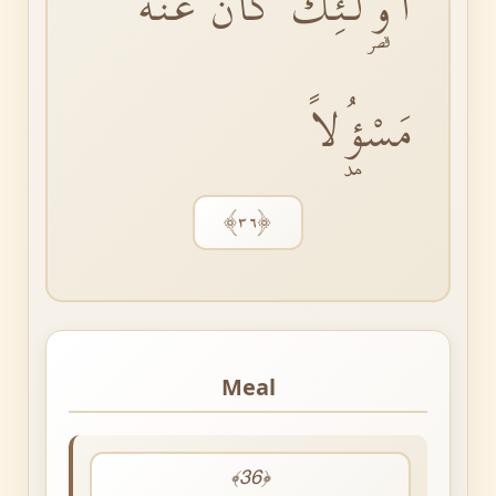
اُو۬لٰٓئِكَ كَانَ عَنْهُ
مَسْؤُ۫لاً
﴿٣٦﴾
Meal
﴾36﴿