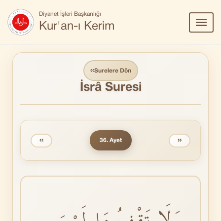
Diyanet İşleri Başkanlığı
Menü
Kur'an-ı Kerim
Aç/Ka
‹‹
Surelere Dön
İsrâ Suresi
‹‹
››
36. Ayet
وَلَا تَقْفُ مَا لَيْسَ