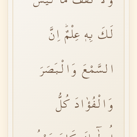
لَكَ بِهٖ عِلْمٌؕ اِنَّ
السَّمْعَ وَالْبَصَرَ
وَالْفُؤٰادَ كُلُّ