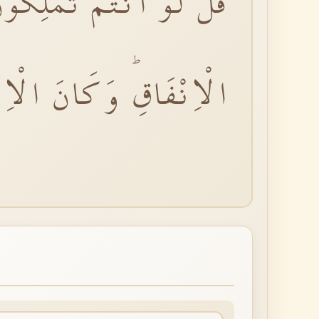
قُلْ لَوْ اَنْتُمْ تَمْلِكُو
الْاِنْفَاقِؕ وَكَانَ الْاِن