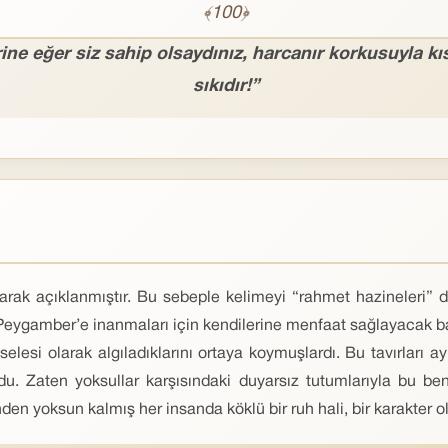
﴾100﴿
ne eğer siz sahip olsaydınız, harcanır korkusuyla kıs
sıkıdır!”
arak açıklanmıştır. Bu sebeple kelimeyi “rahmet hazineleri” 
 Hz. Peygamber’e inanmaları için kendilerine menfaat sağlayacak 
esi olarak algıladıklarını ortaya koymuşlardı. Bu tavırları ay
. Zaten yoksullar karşısındaki duyarsız tutumlarıyla bu bencil
en yoksun kalmış her insanda köklü bir ruh hali, bir karakter o