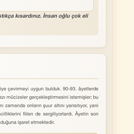
tıkça kısardınız. İnsan oğlu çok eli
diye çevirmeyi uygun bulduk. 90-93. âyetlerde
bazı mûcizeler gerçekleştirmesini istemişler; bu
nı zamanda onların şuur altını yansıtıyor, yani
liklerini fiilen de sergiliyorlardı. Âyetin son
lduğuna işaret etmektedir.