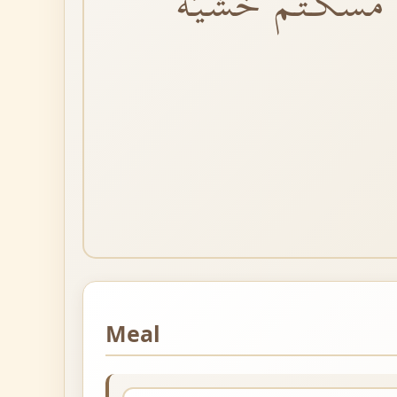
اَمْسَكْتُمْ خَشْيَةَ
Meal