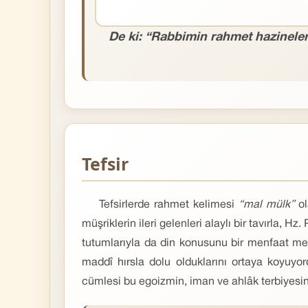
De ki: “Rabbimin rahmet hazineleri
Tefsir
Tefsirlerde rahmet kelimesi
“mal mülk”
ol
müşriklerin ileri gelenleri alaylı bir tavırla,
tutumlarıyla da din konusunu bir menfaat mesel
maddî hırsla dolu olduklarını ortaya koyuyordu
cümlesi bu egoizmin, iman ve ahlâk terbiyesind