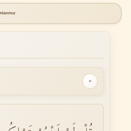
nlarımız
››