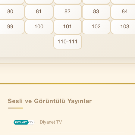
80
81
82
83
84
99
100
101
102
103
110-111
Sesli ve Görüntülü Yayınlar
Diyanet TV