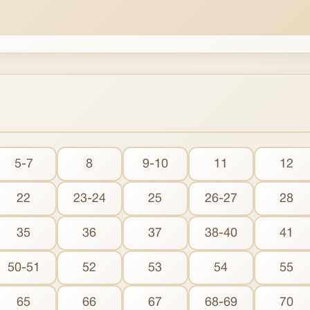
5-7
8
9-10
11
12
22
23-24
25
26-27
28
35
36
37
38-40
41
50-51
52
53
54
55
65
66
67
68-69
70