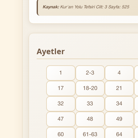
Kaynak:
Kur'an Yolu Tefsiri Cilt: 3 Sayfa: 525
Ayetler
1
2-3
4
17
18-20
21
32
33
34
47
48
49
60
61-63
64