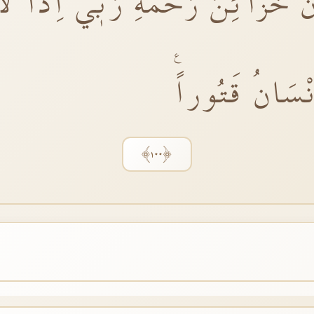
نَ خَزَٓائِنَ رَحْمَةِ رَبّٖٓي اِذاً لَ
ْسَانُ قَتُوراًࣖ
﴿١٠٠﴾