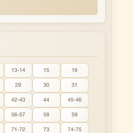
13-14
15
16
29
30
31
42-43
44
45-46
56-57
58
59
71-72
73
74-75