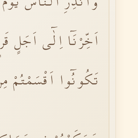
وَاَنْذِرِ النَّاسَ يَوْمَ 
اَخِّرْنَٓا اِلٰٓى اَجَلٍ قَ
تَكُونُٓوا اَقْسَمْتُمْ مِن