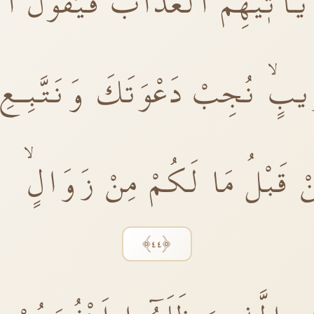
يَأْتٖيهِمُ الْعَذَابُۙ فَيَقُولُ الَّ
رٖيبٍۙ نُجِبْ دَعْوَتَكَ وَنَتَّبِـعِ 
ْ قَبْلُ مَا لَكُمْ مِنْ زَوَالٍۙ
﴿٤٤﴾