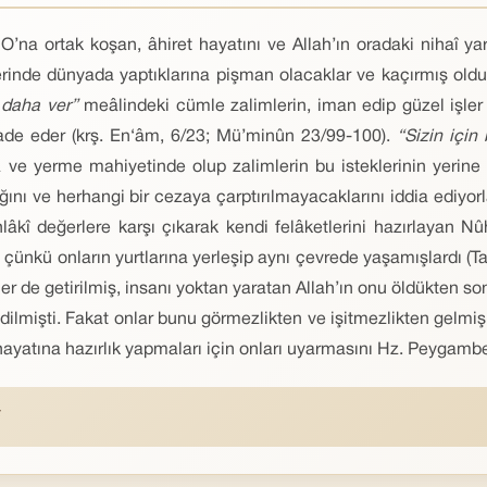
’na ortak koşan, âhiret hayatını ve Allah’ın oradaki nihaî yar
rinde dünyada yaptıklarına pişman olacaklar ve kaçırmış olduk
e daha ver”
meâlindeki cümle zalimlerin, iman edip güzel işle
ifade eder (krş. En‘âm, 6/23; Mü’minûn 23/99-100).
“Sizin içi
e yerme mahiyetinde olup zalimlerin bu isteklerinin yerine ge
ını ve herhangi bir cezaya çarptırılmayacaklarını iddia ediyorl
hlâkî değerlere karşı çıkarak kendi felâketlerini hazırlayan N
çünkü onların yurtlarına yerleşip aynı çevrede yaşamışlardı (Taber
r de getirilmiş, insanı yoktan yaratan Allah’ın onu öldükten so
dilmişti. Fakat onlar bunu görmezlikten ve işitmezlikten gelmişl
yatına hazırlık yapmaları için onları uyarmasını Hz. Peygambe