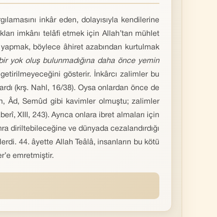
gılamasını inkâr eden, dolayısıyla kendilerine
ları imkânı telâfi etmek için Allah’tan mühlet
r yapmak, böylece âhiret azabından kurtulmak
n bir yok oluş bulunmadığına daha önce yemin
tirilmeyeceğini gösterir. İnkârcı zalimler bu
ardı (krş. Nahl, 16/38). Oysa onlardan önce de
ûh, Âd, Semûd gibi kavimler olmuştu; zalimler
î, XIII, 243). Ayrıca onlara ibret almaları için
nra diriltebileceğine ve dünyada cezalandırdığı
erdi. 44. âyette Allah Teâlâ, insanların bu kötü
r’e emretmiştir.