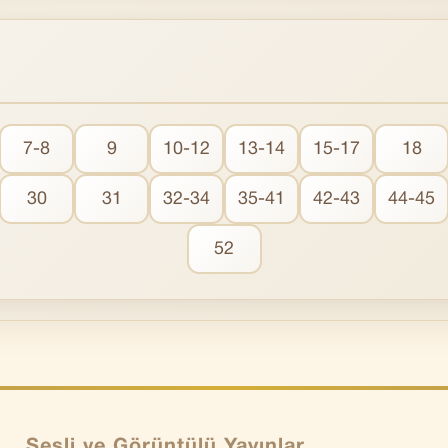
7-8
9
10-12
13-14
15-17
18
30
31
32-34
35-41
42-43
44-45
52
Sesli ve Görüntülü Yayınlar