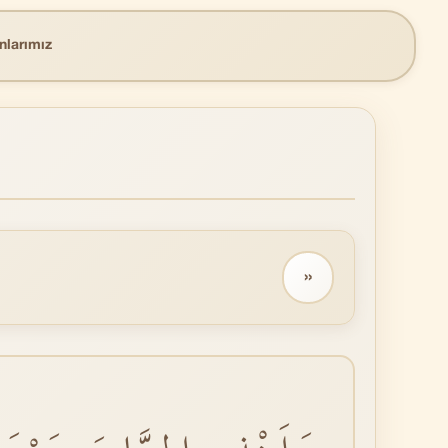
nlarımız
››