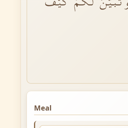
تَبَيَّنَ لَكُمْ كَيْفَ
Meal