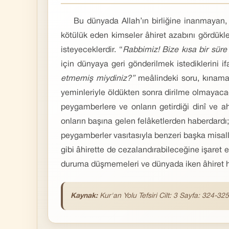
Bu dünyada Allah’ın birliğine inanmayan, O
kötülük eden kimseler âhiret azabını gördükle
isteyeceklerdir. “
Rabbimiz! Bize kısa bir sür
için dünyaya geri gönderilmek istediklerini 
etmemiş miydiniz?”
meâlindeki soru, kınama v
yeminleriyle öldükten sonra dirilme olmayacağ
peygamberlere ve onların getirdiği dinî ve a
onların başına gelen felâketlerden haberdardı; 
peygamberler vasıtasıyla benzeri başka misalle
gibi âhirette de cezalandırabileceğine işaret e
duruma düşmemeleri ve dünyada iken âhiret ha
Kaynak:
Kur'an Yolu Tefsiri Cilt: 3 Sayfa: 324-325