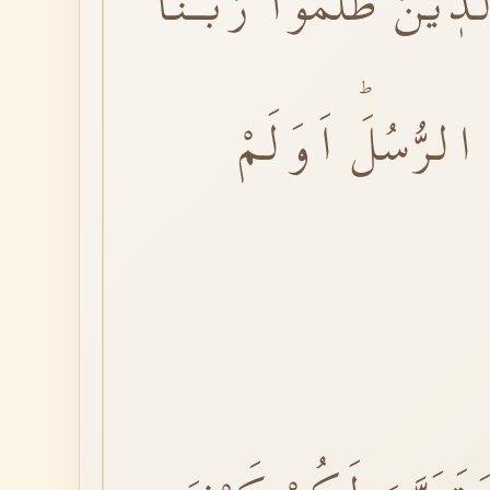
ذٖينَ ظَلَمُوا رَبَّـنَٓا
الرُّسُلَؕ اَوَلَمْ