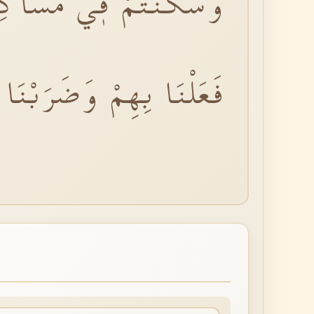
وَسَكَنْتُمْ فٖي مَسَاكِنِ
فَعَلْنَا بِهِمْ وَضَرَبْنَا 