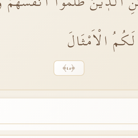
 الَّذٖينَ ظَلَمُٓوا اَنْفُسَهُمْ وَ
لَكُمُ الْاَمْثَالَ
﴿٤٥﴾