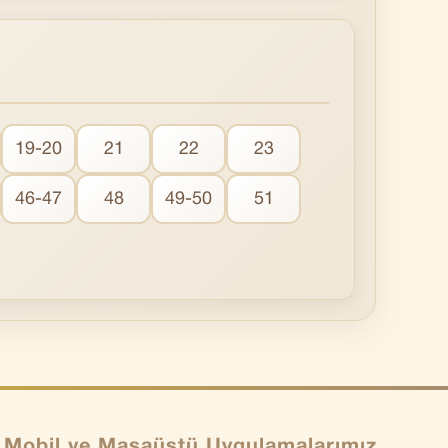
19-20
21
22
23
46-47
48
49-50
51
Mobil ve Masaüstü Uygulamalarımız