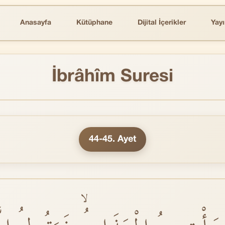
Anasayfa
Kütüphane
Dijital İçerikler
Yayı
İbrâhîm Suresi
44-45. Ayet