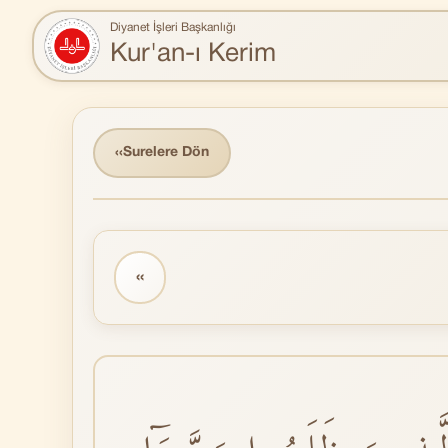
Diyanet İşleri Başkanlığı
Kur'an-ı Kerim
‹‹
Surelere Dön
‹‹