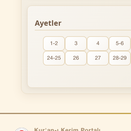
Ayetler
1-2
3
4
5-6
24-25
26
27
28-29
Kur'an-ı Kerim Portalı