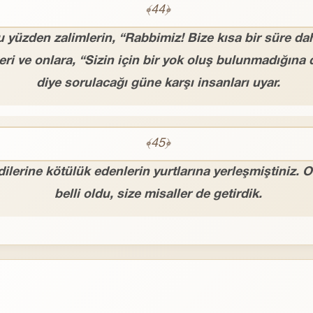
﴾44﴿
u yüzden zalimlerin, “Rabbimiz! Bize kısa bir süre da
eri ve onlara, “Sizin için bir yok oluş bulunmadığın
diye sorulacağı güne karşı insanları uyar.
﴾45﴿
ilerine kötülük edenlerin yurtlarına yerleşmiştiniz. O
belli oldu, size misaller de getirdik.