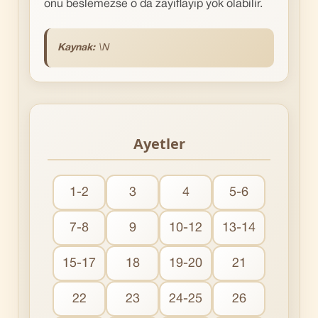
onu beslemezse o da zayıflayıp yok olabilir.
Kaynak:
\N
Ayetler
1-2
3
4
5-6
7-8
9
10-12
13-14
15-17
18
19-20
21
22
23
24-25
26