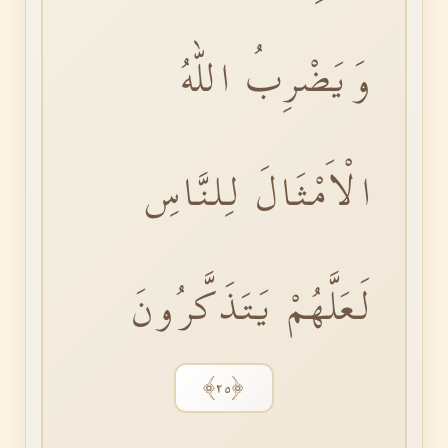
وَيَضْرِبُ اللّٰهُ
الْاَمْثَالَ لِلنَّاسِ
لَعَلَّهُمْ يَتَذَكَّرُونَ
﴿٢٥﴾