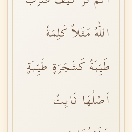
اللّٰهُ مَثَلاً كَلِمَةً
طَيِّبَةً كَشَجَرَةٍ طَيِّبَةٍ
اَصْلُهَا ثَابِتٌ