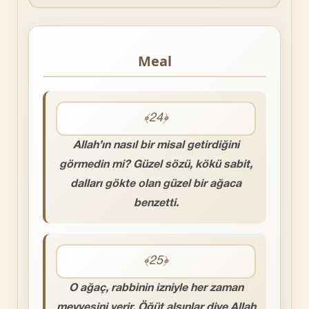
Meal
﴾24﴿
Allah’ın nasıl bir misal getirdiğini
görmedin mi? Güzel sözü, kökü sabit,
dalları gökte olan güzel bir ağaca
benzetti.
﴾25﴿
O ağaç, rabbinin izniyle her zaman
meyvesini verir. Öğüt alsınlar diye Allah