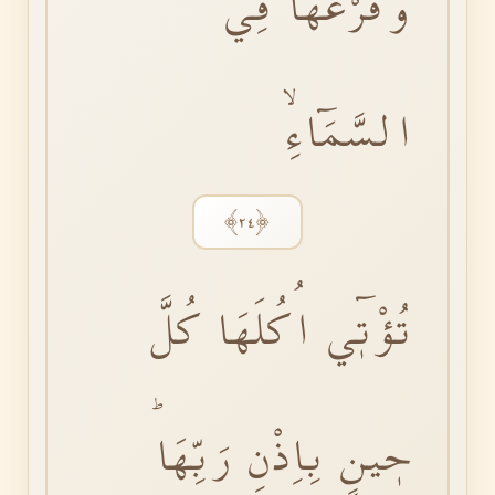
وَفَرْعُهَا فِي
السَّمَٓاءِۙ
﴿٢٤﴾
تُؤْتٖٓي اُكُلَهَا كُلَّ
حٖينٍ بِاِذْنِ رَبِّهَاؕ