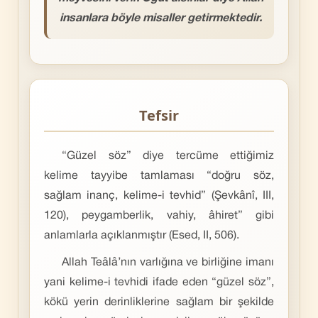
insanlara böyle misaller getirmektedir.
Tefsir
“Güzel söz” diye tercüme ettiğimiz
kelime tayyibe tamlaması “doğru söz,
sağlam inanç, kelime-i tevhid” (Şevkânî, III,
120), peygamberlik, vahiy, âhiret” gibi
anlamlarla açıklanmıştır (Esed, II, 506).
Allah Teâlâ’nın varlığına ve birliğine imanı
yani kelime-i tevhidi ifade eden “güzel söz”,
kökü yerin derinliklerine sağlam bir şekilde