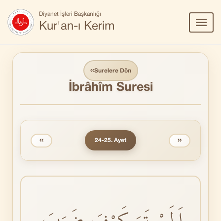
Diyanet İşleri Başkanlığı
Menü
Kur'an-ı Kerim
Aç/Ka
‹‹
Surelere Dön
İbrâhîm Suresi
‹‹
››
24-25. Ayet
اَلَمْ تَرَ كَيْفَ ضَرَبَ