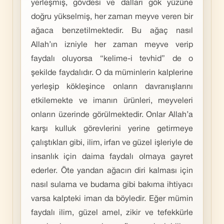
yerleşmiş, gövdesi ve dalları gök yüzüne
doğru yükselmiş, her zaman meyve veren bir
ağaca benzetilmektedir. Bu ağaç nasıl
Allah’ın izniyle her zaman meyve verip
faydalı oluyorsa “kelime-i tevhid” de o
şekilde faydalıdır. O da müminlerin kalplerine
yerleşip kökleşince onların davranışlarını
etkilemekte ve imanın ürünleri, meyveleri
onların üzerinde görülmektedir. Onlar Allah’a
karşı kulluk görevlerini yerine getirmeye
çalıştıkları gibi, ilim, irfan ve güzel işleriyle de
insanlık için daima faydalı olmaya gayret
ederler. Öte yandan ağacın diri kalması için
nasıl sulama ve budama gibi bakıma ihtiyacı
varsa kalpteki iman da böyledir. Eğer mümin
faydalı ilim, güzel amel, zikir ve tefekkürle