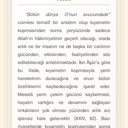
“Bütün dünya O’nun avucundadır”
cümlesi temsilî bir anlatım olup kıyametin
kopmasından sonra yeryüzünde sadece
Allah’ın hâkimiyetinin geçerli olacağı, orada
artık ne bir insanın ne de başka bir canlının
gücünden, etkisinden, faaliyetinden söz
edilebileceği anlatılmaktadır. İbn Âşûr’a göre
bu ifade, kıyametin kopmasıyla yerin
hareketinin duracağına ve onun bütün
özelliklerini kaybedeceğine işaret eder.
Meselâ yerin çekim gücünü kaybetmesi,
hayatın varlığını ve devamını sağlayan
imkânların yok olması yüzünden artık arz
işlevsiz hale gelecektir (XXIV, 62). Bazı
rivayetlerde kıyametin kopmasından sonra