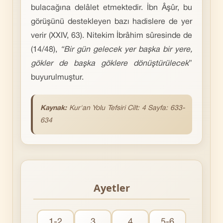
bulacağına delâlet etmektedir. İbn Âşûr, bu
görüşünü destekleyen bazı hadislere de yer
verir (XXIV, 63). Nitekim İbrâhim sûresinde de
(14/48),
“Bir gün gelecek yer başka bir yere,
gökler de başka göklere dönüştürülecek
”
buyurulmuştur.
Kaynak:
Kur'an Yolu Tefsiri Cilt: 4 Sayfa: 633-
634
Ayetler
1-2
3
4
5-6