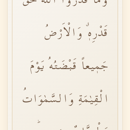
قَدْرِهٖࣗ وَالْاَرْضُ
جَمٖيعاً قَبْضَتُهُ يَوْمَ
الْقِيٰمَةِ وَالسَّمٰوَاتُ