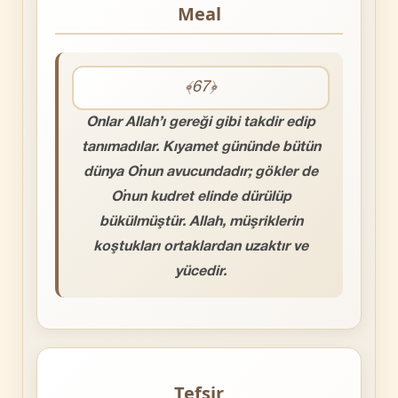
Meal
﴾67﴿
Onlar Allah’ı gereği gibi takdir edip
tanımadılar. Kıyamet gününde bütün
dünya O’nun avucundadır; gökler de
O’nun kudret elinde dürülüp
bükülmüştür. Allah, müşriklerin
koştukları ortaklardan uzaktır ve
yücedir.
Tefsir