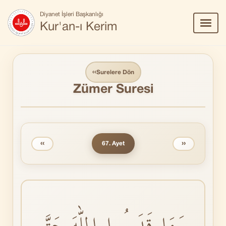
Diyanet İşleri Başkanlığı
Menü
Kur'an-ı Kerim
Aç/Ka
‹‹
Surelere Dön
Zümer Suresi
‹‹
››
67. Ayet
وَمَا قَدَرُوا اللّٰهَ حَقَّ