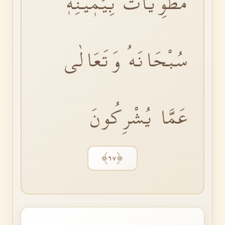
مَطْوِيَّاتٌ بِيَمٖينِهٖؕ
سُبْحَانَهُ وَتَعَالٰى
عَمَّا يُشْرِكُونَ
﴿٦٧﴾