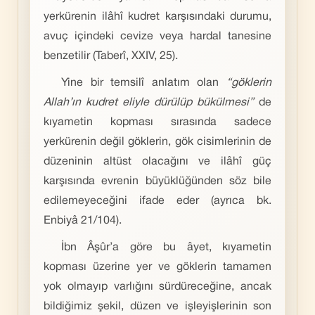
yerkürenin ilâhî kudret karşısındaki durumu,
avuç içindeki cevize veya hardal tanesine
benzetilir (Taberî, XXIV, 25).
Yine bir temsilî anlatım olan
“göklerin
Allah’ın kudret eliyle dürülüp bükülmesi”
de
kıyametin kopması sırasında sadece
yerkürenin değil göklerin, gök cisimlerinin de
düzeninin altüst olacağını ve ilâhî güç
karşısında evrenin büyüklüğünden söz bile
edilemeyeceğini ifade eder (ayrıca bk.
Enbiyâ 21/104).
İbn Âşûr’a göre bu âyet, kıyametin
kopması üzerine yer ve göklerin tamamen
yok olmayıp varlığını sürdüreceğine, ancak
bildiğimiz şekil, düzen ve işleyişlerinin son