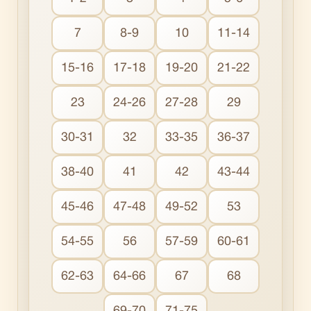
7
8-9
10
11-14
15-16
17-18
19-20
21-22
23
24-26
27-28
29
30-31
32
33-35
36-37
38-40
41
42
43-44
45-46
47-48
49-52
53
54-55
56
57-59
60-61
62-63
64-66
67
68