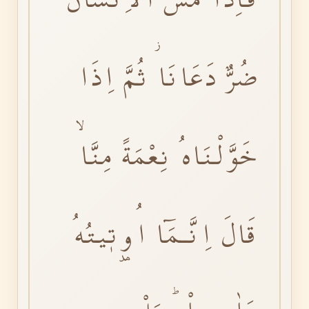
ضُرٌّ دَعَانَاؗ ثُمَّ اِذَا
خَوَّلْنَاهُ نِعْمَةً مِنَّاۙ
قَالَ اِنَّـمَٓا اُو۫تٖيتُهُ