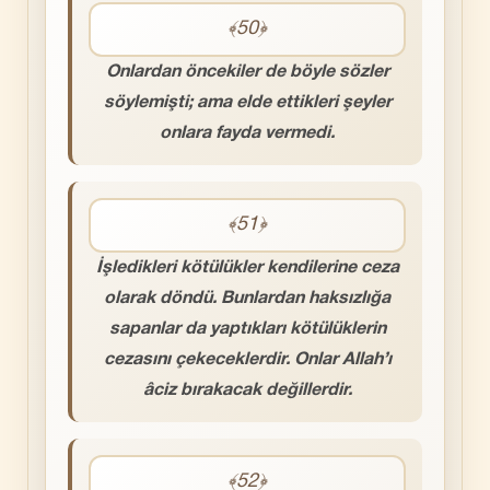
﴾50﴿
Onlardan öncekiler de böyle sözler
söylemişti; ama elde ettikleri şeyler
onlara fayda vermedi.
﴾51﴿
İşledikleri kötülükler kendilerine ceza
olarak döndü. Bunlardan haksızlığa
sapanlar da yaptıkları kötülüklerin
cezasını çekeceklerdir. Onlar Allah’ı
âciz bırakacak değillerdir.
﴾52﴿