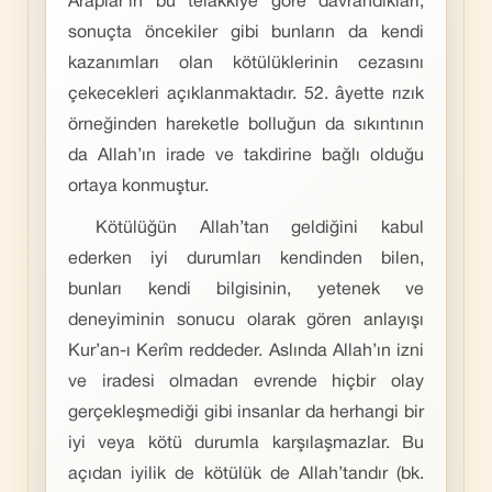
Araplar’ın bu telakkiye göre davrandıkları;
sonuçta öncekiler gibi bunların da kendi
kazanımları olan kötülüklerinin cezasını
çekecekleri açıklanmaktadır. 52. âyette rızık
örneğinden hareketle bolluğun da sıkıntının
da Allah’ın irade ve takdirine bağlı olduğu
ortaya konmuştur.
Kötülüğün Allah’tan geldiğini kabul
ederken iyi durumları kendinden bilen,
bunları kendi bilgisinin, yetenek ve
deneyiminin sonucu olarak gören anlayışı
Kur’an-ı Kerîm reddeder. Aslında Allah’ın izni
ve iradesi olmadan evrende hiçbir olay
gerçekleşmediği gibi insanlar da herhangi bir
iyi veya kötü durumla karşılaşmazlar. Bu
açıdan iyilik de kötülük de Allah’tandır (bk.