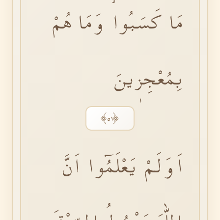
مَا كَسَبُواۙ وَمَا هُمْ
بِمُعْجِزٖينَ
﴿٥١﴾
اَوَلَمْ يَعْلَمُٓوا اَنَّ