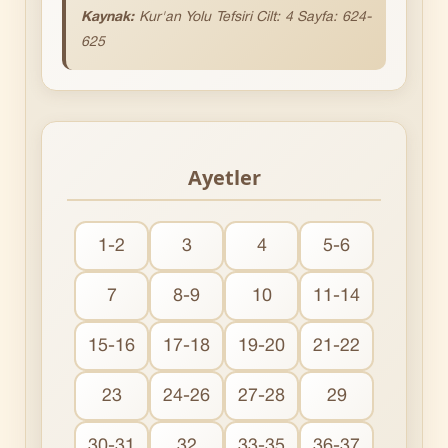
Kaynak:
Kur'an Yolu Tefsiri Cilt: 4 Sayfa: 624-
625
Ayetler
1-2
3
4
5-6
7
8-9
10
11-14
15-16
17-18
19-20
21-22
23
24-26
27-28
29
30-31
32
33-35
36-37