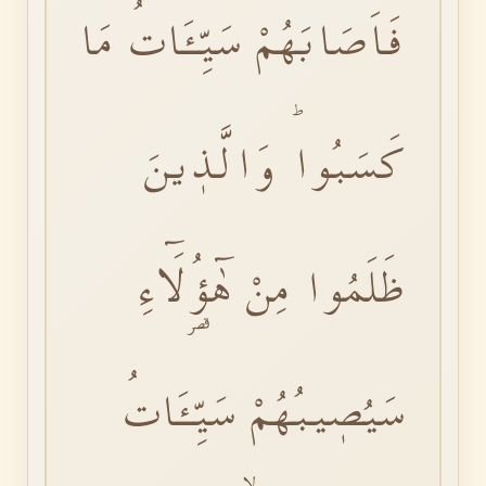
فَاَصَابَهُمْ سَيِّـَٔاتُ مَا
كَسَبُواؕ وَالَّذٖينَ
ظَلَمُوا مِنْ هٰٓؤُ۬لَٓاءِ
سَيُصٖيبُهُمْ سَيِّـَٔاتُ