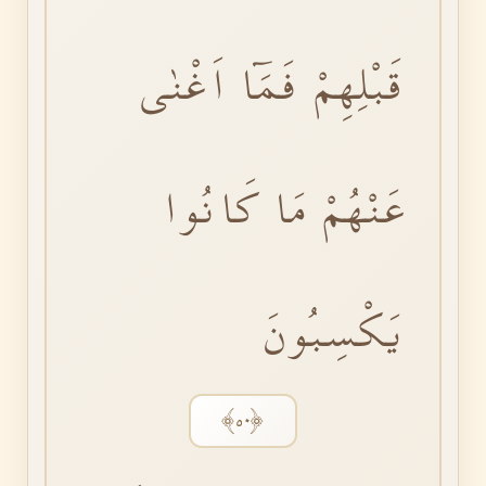
قَبْلِهِمْ فَمَٓا اَغْنٰى
عَنْهُمْ مَا كَانُوا
يَكْسِبُونَ
﴿٥٠﴾