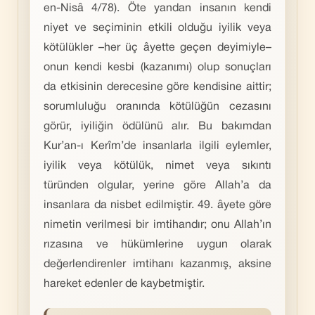
en-Nisâ 4/78). Öte yandan insanın kendi
niyet ve seçiminin etkili olduğu iyilik veya
kötülükler –her üç âyette geçen deyimiyle–
onun kendi kesbi (kazanımı) olup sonuçları
da etkisinin derecesine göre kendisine aittir;
sorumluluğu oranında kötülüğün cezasını
görür, iyiliğin ödülünü alır. Bu bakımdan
Kur’an-ı Kerîm’de insanlarla ilgili eylemler,
iyilik veya kötülük, nimet veya sıkıntı
türünden olgular, yerine göre Allah’a da
insanlara da nisbet edilmiştir. 49. âyete göre
nimetin verilmesi bir imtihandır; onu Allah’ın
rızasına ve hükümlerine uygun olarak
değerlendirenler imtihanı kazanmış, aksine
hareket edenler de kaybetmiştir.