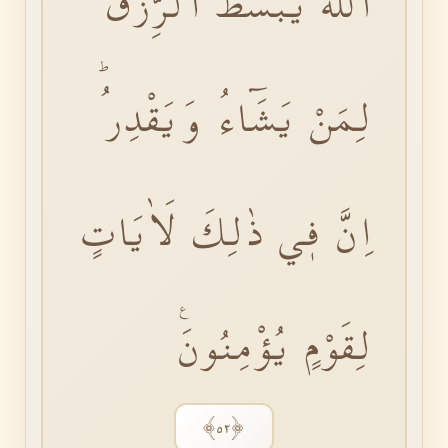
اللّٰهَ يَبْسُطُ الرِّزْقَ
لِمَنْ يَشَٓاءُ وَيَقْدِرُؕ
اِنَّ فٖي ذٰلِكَ لَاٰيَاتٍ
لِقَوْمٍ يُؤْمِنُونَࣖ
﴿٥٢﴾