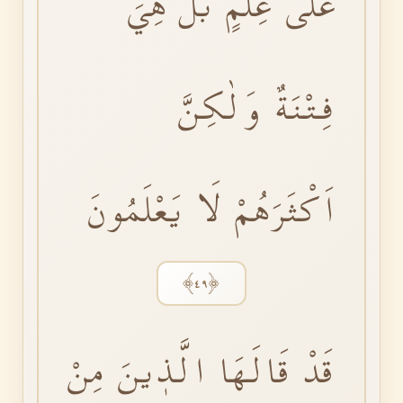
عَلٰى عِلْمٍؕ بَلْ هِيَ
فِتْنَةٌ وَلٰكِنَّ
اَكْثَرَهُمْ لَا يَعْلَمُونَ
﴿٤٩﴾
قَدْ قَالَهَا الَّذٖينَ مِنْ