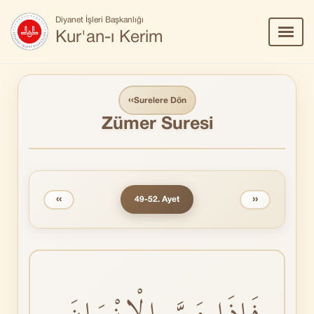
Diyanet İşleri Başkanlığı
Menü
Kur'an-ı Kerim
Aç/Ka
‹‹
Surelere Dön
Zümer Suresi
‹‹
››
49-52. Ayet
فَاِذَا مَسَّ الْاِنْسَانَ