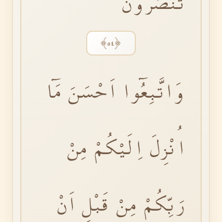
تُنْصَرُونَ
﴿٥٤﴾
وَاتَّبِعُٓوا اَحْسَنَ مَٓا
اُنْزِلَ اِلَيْكُمْ مِنْ
رَبِّكُمْ مِنْ قَبْلِ اَنْ