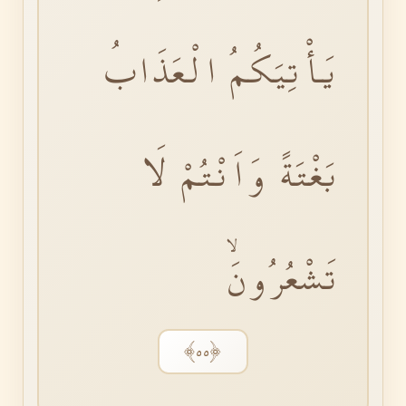
يَأْتِيَكُمُ الْعَذَابُ
بَغْتَةً وَاَنْتُمْ لَا
تَشْعُرُونَۙ
﴿٥٥﴾