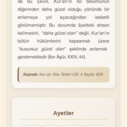
de bu çeviri, Kur’an’ın bir bölümünün
diğerinden daha güzel olduğu yönünde bir
anlamaya yol açacağından isabetli
görülmemiştir. Bu durumda âyetteki ahsen
kelimesini,
“daha güzel olan”
değil, Kur’an’ın
bütün hükümlerini kapsamak üzere
“kusursuz güzel olan
” şeklinde anlamak
gerekmektedir (İbn Âşûr, XXIV, 44).
Kaynak:
Kur'an Yolu Tefsiri Cilt: 4 Sayfa: 628
Ayetler