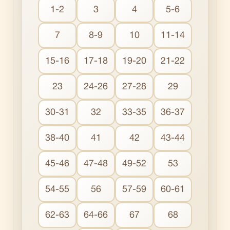
1-2
3
4
5-6
7
8-9
10
11-14
15-16
17-18
19-20
21-22
23
24-26
27-28
29
30-31
32
33-35
36-37
38-40
41
42
43-44
45-46
47-48
49-52
53
54-55
56
57-59
60-61
62-63
64-66
67
68