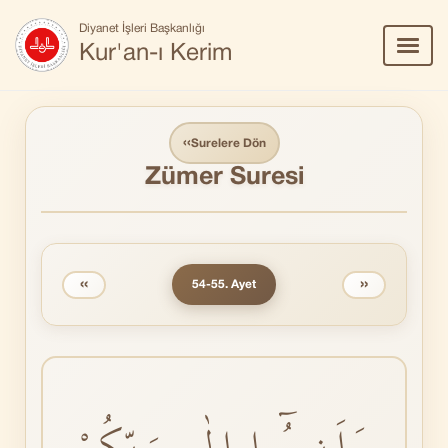
Diyanet İşleri Başkanlığı
Menü
Kur'an-ı Kerim
Aç/Ka
‹‹
Surelere Dön
Zümer Suresi
‹‹
››
54-55. Ayet
وَاَنٖيبُٓوا اِلٰى رَبِّكُمْ