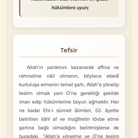
hükümlere uyun;
Tefsir
Allah’ın yardımını kazanarak affına ve
rahmetine nâil olmanın, böylece ebedî
kurtuluşa ermenin temel şartı, Allah’a yönelip
teslim olmak yani O’na gerektiği şekilde
iman edip hükümlerine boyun eğmektir. Her
ne kadar Ehl-i sünnet âlimleri, 53. âyette
belirtilen ilâhî af ve mağfiretin tövbe etme
şartına bağlı olmadığını belirtmişlerse de
buradaki,
“Allah’a yönelme ve O’na teslim