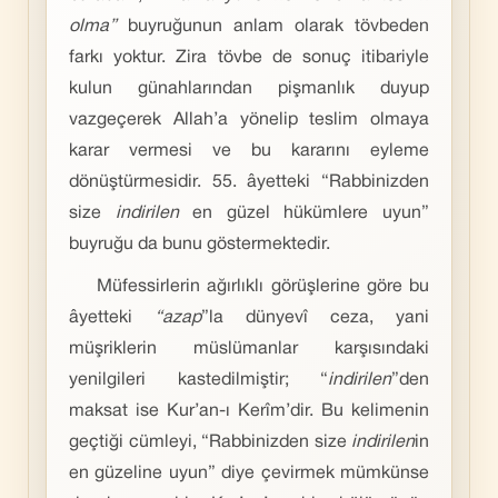
olma”
buyruğunun anlam olarak tövbeden
farkı yoktur. Zira tövbe de sonuç itibariyle
kulun günahlarından pişmanlık duyup
vazgeçerek Allah’a yönelip teslim olmaya
karar vermesi ve bu kararını eyleme
dönüştürmesidir. 55. âyetteki “Rabbinizden
size
indirilen
en güzel hükümlere uyun”
buyruğu da bunu göstermektedir.
Müfessirlerin ağırlıklı görüşlerine göre bu
âyetteki
“azap
”la dünyevî ceza, yani
müşriklerin müslümanlar karşısındaki
yenilgileri kastedilmiştir; “
indirilen
”den
maksat ise Kur’an-ı Kerîm’dir. Bu kelimenin
geçtiği cümleyi, “Rabbinizden size
indirilen
in
en güzeline uyun” diye çevirmek mümkünse