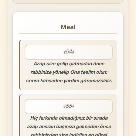
Meal
﴾54﴿
Azap size gelip çatmadan önce
rabbinize yönelip O’na teslim olun;
sonra kimseden yardım göremezsiniz.
﴾55﴿
Hiç farkında olmadığınız bir sırada
azap ansızın başınıza gelmeden önce
rabbinizden size indirilen en güzel