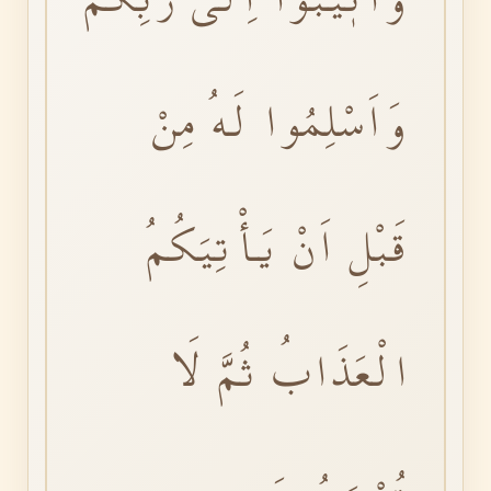
وَاَسْلِمُوا لَهُ مِنْ
قَبْلِ اَنْ يَأْتِيَكُمُ
الْعَذَابُ ثُمَّ لَا